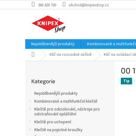
Přejít
380 420 700
obchod@knipexshop.cz
na
obsah
Nejoblíbenější produkty
Kombinované a multifunkčn
Domů
Klíč na rozvodné skříně
Klíč na ovládací 
P
00 1
o
Přeskočit
s
Kategorie
kategorie
Tip
t
r
Nejoblíbenější produkty
a
Kombinované a multifunkční kleště
n
Kleště pro odizolování, nástroje pro
n
odstraňování opláštění
í
Kleště pro uchopení
p
Kleště na pojistné kroužky
a