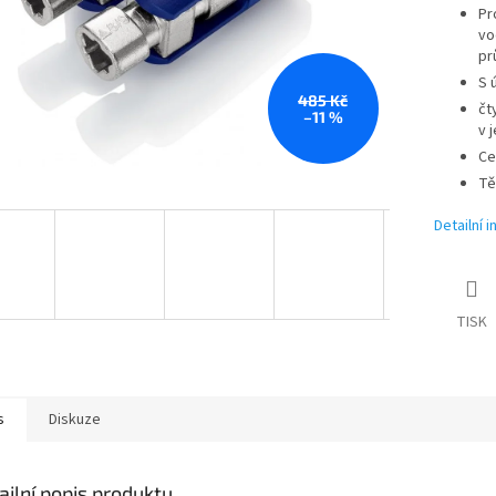
Pr
vo
pr
S 
485 Kč
čt
–11 %
v 
Ce
Tě
Detailní 
TISK
s
Diskuze
ailní popis produktu