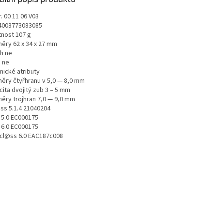
r. 00 11 06 V03
4003773083085
nost 107 g
ěry 62 x 34 x 27 mm
h ne
 ne
nické atributy
ěry čtyřhranu v 5,0 — 8,0 mm
cita dvojitý zub 3 – 5 mm
ěry trojhran 7,0 — 9,0 mm
ss 5.1.4 21040204
 5.0 EC000175
 6.0 EC000175
icl@ss 6.0 EAC187c008