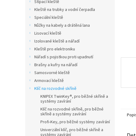
n
Štípací kleště
e
Kleště na trubky a vodní čerpadla
l
Speciální kleště
Nůžky na kabely a drátěná lana
Lisovací kleště
Izolované kleště a nářadí
Kleště pro elektroniku
Nářadí s pojistkou proti upadnutí
Brašny a kufry na nářadí
Samosvorné kleště
Armovací kleště
Klíč na rozvodné skříně
KNIPEX TwinKey®, pro běžné skříně a
systémy zavírání
Klíč na rozvodné skříně, pro běžné
skříně a systémy zavírání
Popi
Profi-Key, pro běžné systémy zavírání
Univerzální klíč, pro běžné skříně a
systémy zavírání
Det