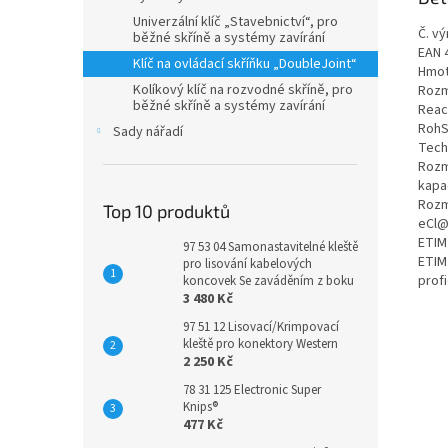
Univerzální klíč „Stavebnictví“, pro
Č. vý
běžné skříně a systémy zavírání
EAN 
Klíč na ovládací skříňku „DoubleJoint“
Hmot
Kolíkový klíč na rozvodné skříně, pro
Rozm
běžné skříně a systémy zavírání
Reac
RohS
Sady nářadí
Tech
Rozm
kapa
Rozm
Top 10 produktů
eCl@
ETIM
97 53 04 Samonastavitelné kleště
ETIM
pro lisování kabelových
prof
koncovek Se zaváděním z boku
3 480 Kč
97 51 12 Lisovací/Krimpovací
kleště pro konektory Western
2 250 Kč
78 31 125 Electronic Super
Knips®
477 Kč