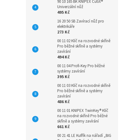
90 10 165 BK KNIPEX CutiX®
Univerzální nůž
495 Kč
16 20 50 SB Zavírací nůž pro
elektrikáře
273 Kč
00 11 02 Klíč na rozvodné skříně
Pro běžné skříně a systémy
zavírání
494 Kč
00 11 04 Profi-Key Pro běžné
systémy zavírání
395 Kč
00 11 03 Klíč na rozvodné skříně
Pro běžné skříně a systémy
zavírání
486 Kč
00 11 01 KNIPEX TwinKey® Klíč
na rozvodné skříně Pro běžné
skříně a systémy zavírání
661 Kč
00 21 41 LE Kufřík na nářadí „BIG