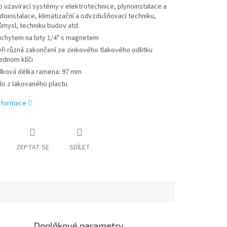
o uzavírací systémy v elektrotechnice, plynoinstalace a
doinstalace, klimatizační a odvzdušňovací techniku,
ůmysl, techniku budov atd.
úchytem na bity 1/4" s magnetem
yři různá zakončení ze zinkového tlakového odlitku
jednom klíči
lková délka ramena: 97 mm
lo z lakovaného plastu
informace
ZEPTAT SE
SDÍLET
Doplňkové parametry