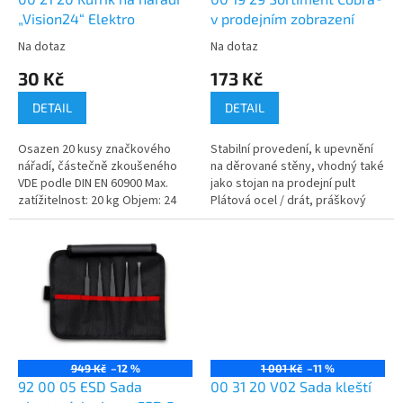
u
„Vision24“ Elektro
v prodejním zobrazení
k
Na dotaz
Na dotaz
t
30 Kč
173 Kč
ů
DETAIL
DETAIL
Osazen 20 kusy značkového
Stabilní provedení, k upevnění
nářadí, částečně zkoušeného
na děrované stěny, vhodný také
VDE podle DIN EN 60900 Max.
jako stojan na prodejní pult
zatížitelnost: 20 kg Objem: 24
Plátová ocel / drát, práškový
litrů Flexibilní možnosti
lak, černé Stojan je osazen
uspořádání díky individuálně...
kleštěmi na vodní čerpadla...
949 Kč
–12 %
1 001 Kč
–11 %
92 00 05 ESD Sada
00 31 20 V02 Sada kleští