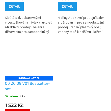
DETAIL
DETAIL
Kleště s dvoubarevnými
4-dílný Atraktivní prodejní balení
vícesložkovými návleky rukojetí
s děrováním pro samoobslužný
Atraktivní prodejní balení s
prodej Stabilní plastový obal;
děrováním pro samoobslužný
vhodný také k dalšímu uložení
prodej Nářadí v plastovém
kleští Vybaveno běžnými
hlubokotažném obalu...
kleštěmi na pojistné kroužky...
1 730 Kč
–12 %
00 20 09 V01 Bestseller-
set
Skladem
(3 ks)
1 522 Kč