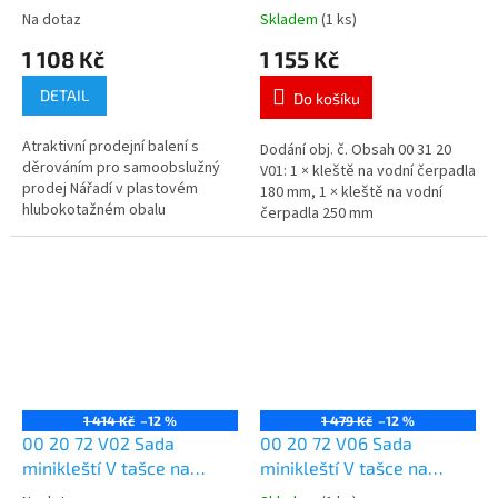
Na dotaz
Skladem
(1 ks)
1 108 Kč
1 155 Kč
DETAIL
Do košíku
Atraktivní prodejní balení s
Dodání obj. č. Obsah 00 31 20
děrováním pro samoobslužný
V01: 1 × kleště na vodní čerpadla
prodej Nářadí v plastovém
180 mm, 1 × kleště na vodní
hlubokotažném obalu
čerpadla 250 mm
s průhledným víkem Rozměry
vnější (Š x V x H): 170 x 370 x
40 mm
1 414 Kč
–12 %
1 479 Kč
–12 %
00 20 72 V02 Sada
00 20 72 V06 Sada
minikleští V tašce na
minikleští V tašce na
nářadí na opasek
nářadí na opasek