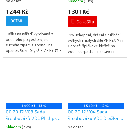
Na dotaz
Skladem
(1 ks)
Dvoudílný
Dvoudílný
1 244 Kč
1 301 Kč
DETAIL
Do košíku
Taška na nářadí vyrobená z
Pro uchopení, držení a stříhání
odolného polyesteru, se
velkých i malých dílů KNIPEX Mini
suchým zipem a sponou na
Cobra®: špičkové kleště na
opasek Rozměry (Š × V × H): 75 ×
vodní čerpadla – nastavení
180 × 55 mm
přímo na uchopeném dílu
stisknutím tlačítka; jemné...
1 499 Kč
–12 %
1 549 Kč
–12 %
00 20 12 V03 Sada
00 20 12 V04 Sada
šroubováků VDE Phillips®
šroubováků VDE Drážka /
/ Pozidriv®
Phillips® / Pozidriv®
Skladem
(2 ks)
Na dotaz