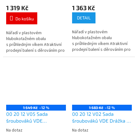
1 319 Kč
1 363 Kč
DETAIL
Do košíku
Nářadí v plastovém
Nářadí v plastovém
hlubokotažném obalu
hlubokotažném obalu
s průhledným víkem Atraktivní
s průhledným víkem Atraktivní
prodejní balení s děrováním pro
prodejní balení s děrováním pro
samoobslužný prodej Rozměry
samoobslužný prodej Rozměry
vnější (Š x V x H): 170 x 370 x...
vnější (Š x V x H): 170 x 370 x...
1 549 Kč
–12 %
1 583 Kč
–12 %
00 20 12 V05 Sada
00 20 12 V02 Sada
šroubováků VDE
šroubováků VDE Drážka /
PlusMinus / drážka
Phillips®
Na dotaz
Na dotaz