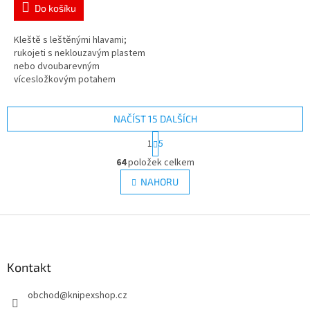
Do košíku
Kleště s leštěnými hlavami;
rukojeti s neklouzavým plastem
nebo dvoubarevným
vícesložkovým potahem
Atraktivní prodejní balení s
děrováním pro samoobslužný
prodej Nářadí...
NAČÍST 15 DALŠÍCH
S
1
5
t
O
r
64
položek celkem
v
á
l
NAHORU
n
á
k
d
o
v
Z
a
á
c
á
n
í
p
í
p
a
Kontakt
r
t
v
obchod
@
knipexshop.cz
í
k