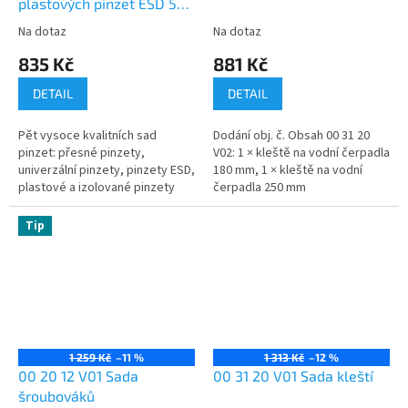
plastových pinzet ESD 5-
dílný
Na dotaz
Na dotaz
835 Kč
881 Kč
DETAIL
DETAIL
Pět vysoce kvalitních sad
Dodání obj. č. Obsah 00 31 20
pinzet: přesné pinzety,
V02: 1 × kleště na vodní čerpadla
univerzální pinzety, pinzety ESD,
180 mm, 1 × kleště na vodní
plastové a izolované pinzety
čerpadla 250 mm
Optimální kombinace: sada
pinzet je k dispozici v různých...
Tip
1 259 Kč
–11 %
1 313 Kč
–12 %
00 20 12 V01 Sada
00 31 20 V01 Sada kleští
šroubováků