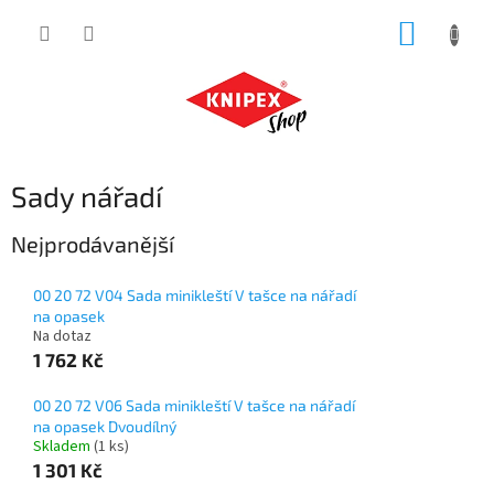
Přejít
NÁKUP
na
obsah
KOŠÍK
Sady nářadí
Nejprodávanější
00 20 72 V04 Sada minikleští V tašce na nářadí
na opasek
Na dotaz
1 762 Kč
00 20 72 V06 Sada minikleští V tašce na nářadí
na opasek Dvoudílný
Skladem
(1 ks)
1 301 Kč