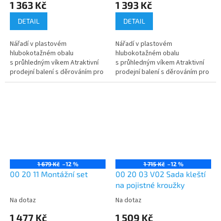
1 363 Kč
1 393 Kč
DETAIL
DETAIL
Nářadí v plastovém
Nářadí v plastovém
hlubokotažném obalu
hlubokotažném obalu
s průhledným víkem Atraktivní
s průhledným víkem Atraktivní
prodejní balení s děrováním pro
prodejní balení s děrováním pro
samoobslužný prodej Rozměry
samoobslužný prodej Rozměry
vnější (Š x V x H): 170 x 370 x...
vnější (Š x V x H): 170 x 370 x...
1 679 Kč
–12 %
1 715 Kč
–12 %
00 20 11 Montážní set
00 20 03 V02 Sada kleští
na pojistné kroužky
Na dotaz
Na dotaz
1 477 Kč
1 509 Kč