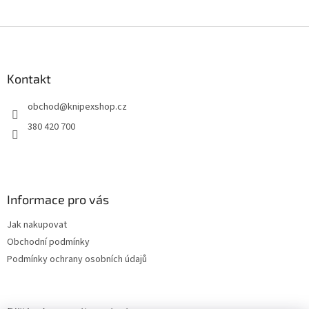
Z
á
p
a
Kontakt
t
obchod
@
knipexshop.cz
í
380 420 700
Informace pro vás
Jak nakupovat
Obchodní podmínky
Podmínky ochrany osobních údajů