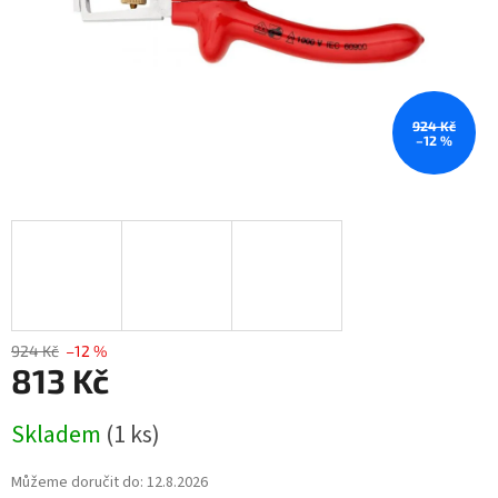
924 Kč
–12 %
924 Kč
–12 %
813 Kč
Měrná
Skladem
(1 ks)
cena:
Můžeme doručit do:
12.8.2026