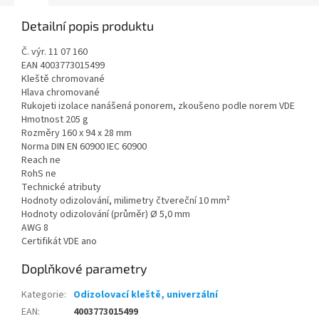
Detailní popis produktu
Č. výr. 11 07 160
EAN 4003773015499
Kleště chromované
Hlava chromované
Rukojeti izolace nanášená ponorem, zkoušeno podle norem VDE
Hmotnost 205 g
Rozměry 160 x 94 x 28 mm
Norma DIN EN 60900 IEC 60900
Reach ne
RohS ne
Technické atributy
Hodnoty odizolování, milimetry čtvereční 10 mm²
Hodnoty odizolování (průměr) Ø 5,0 mm
AWG 8
Certifikát VDE ano
Doplňkové parametry
Kategorie
:
Odizolovací kleště, univerzální
EAN
:
4003773015499