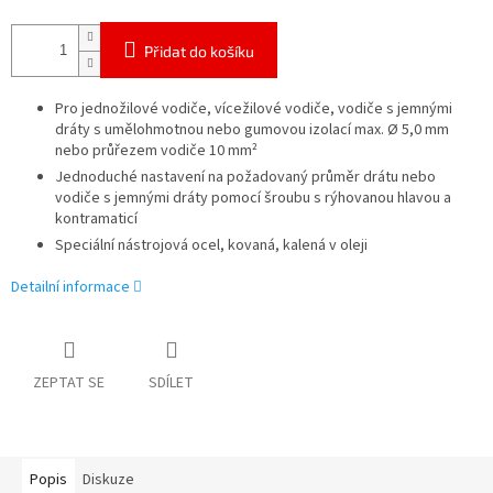
Přidat do košíku
Pro jednožilové vodiče, vícežilové vodiče, vodiče s jemnými
dráty s umělohmotnou nebo gumovou izolací max. Ø 5,0 mm
nebo průřezem vodiče 10 mm²
Jednoduché nastavení na požadovaný průměr drátu nebo
vodiče s jemnými dráty pomocí šroubu s rýhovanou hlavou a
kontramaticí
Speciální nástrojová ocel, kovaná, kalená v oleji
Detailní informace
ZEPTAT SE
SDÍLET
Popis
Diskuze