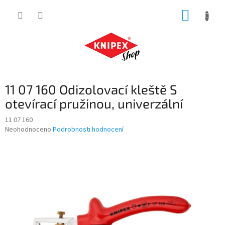
Přejít
NÁKUP
na
obsah
KOŠÍK
11 07 160 Odizolovací kleště S
otevírací pružinou, univerzální
11 07 160
Průměrné
Neohodnoceno
Podrobnosti hodnocení
hodnocení
produktu
je
0,0
z
5
hvězdiček.