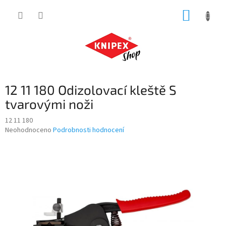
Přejít
NÁKUP
na
obsah
KOŠÍK
12 11 180 Odizolovací kleště S
tvarovými noži
12 11 180
Průměrné
Neohodnoceno
Podrobnosti hodnocení
hodnocení
produktu
je
0,0
z
5
hvězdiček.