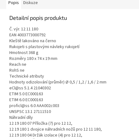
Popis
Diskuze
Detailní popis produktu
Č. výr. 12 11 180
EAN 4003773000792
Kleště lakováno na černo
Rukojeti s plastovými návleky rukojetí
Hmotnost 368 g
Rozměry 180 x 74 x 19 mm
Reach ne
RohS ne
Technické atributy
Hodnoty odizolování (průměr) Ø 0,5 / 1,2 / 1,6 / 2 mm
eCl@ss 5.1.4 21040302
ETIM 5.0 EC000163
ETIM 6.0 EC000163
proficl@ss 6.0 AAA002c003
UNSPSC 13.1 27111510
Náhradní díly
12 19 180 07 Příložka (7) pro 12 12,
12 19 180 1 dvojice náhradních nožů pro 12 11 180,
12 19 180 04 Držák izolace (4) pro 12 12,