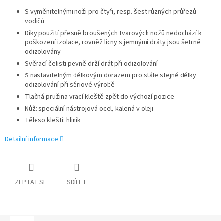
S vyměnitelnými noži pro čtyři, resp. šest různých průřezů
vodičů
Díky použití přesně broušených tvarových nožů nedochází k
poškození izolace, rovněž licny s jemnými dráty jsou šetrně
odizolovány
Svěrací čelisti pevně drží drát při odizolování
S nastavitelným délkovým dorazem pro stále stejné délky
odizolování při sériové výrobě
Tlačná pružina vrací kleště zpět do výchozí pozice
Nůž: speciální nástrojová ocel, kalená v oleji
Těleso kleští: hliník
Detailní informace
ZEPTAT SE
SDÍLET