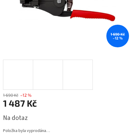
1 690 Kč
–12 %
1 690 Kč
–12 %
1 487 Kč
Měrná
Na dotaz
cena:
Položka byla vyprodána…