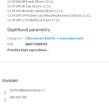
12 19 180 09 Šroub (9) pro 12 12,
12 19 180 08 Čep (8) pro 12 12,
12 19 180 06 Vodicí deska (6) pro 12 12,
12 19 180 10 Pružina s prodlouženými konci (10) pro 12 12,
12 19 180 11 Podložka (11) pro 12 12,
Doplňkové parametry
Kategorie
:
Odizolovací kleště, s tvarovými noži
EAN
:
4003773000792
Položka byla vyprodána…
Z
á
p
a
Kontakt
t
obchod
@
knipexshop.cz
í
380 420 700