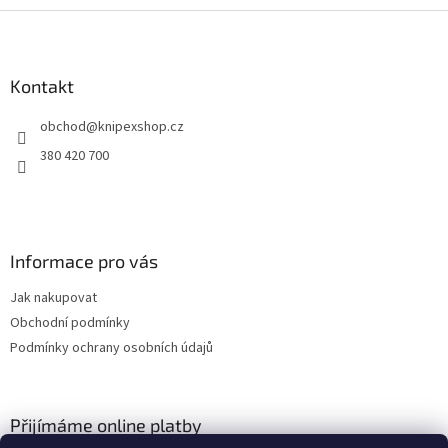
Z
á
p
a
Kontakt
t
obchod
@
knipexshop.cz
í
380 420 700
Informace pro vás
Jak nakupovat
Obchodní podmínky
Podmínky ochrany osobních údajů
Přijímáme online platby