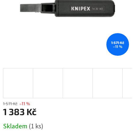
1 571 Kč
–11 %
1 571 Kč
–11 %
1 383 Kč
Měrná
Skladem
(1 ks)
cena: