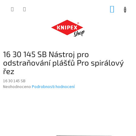
Přejít
NÁKUP
na
obsah
KOŠÍK
16 30 145 SB Nástroj pro
odstraňování plášťů Pro spirálový
řez
16 30 145 SB
Průměrné
Neohodnoceno
Podrobnosti hodnocení
hodnocení
produktu
je
0,0
z
5
hvězdiček.