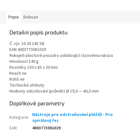
Popis
Diskuze
Detailní popis produktu
Č. výr. 16 30 145 SB
EAN 4003773081029
Rukojeti plastové pouzdro odolávající rázovému nárazu
Hmotnost 140 g
Rozměry 150 x 85 x 30 mm
Reach ne
RohS ne
Technické atributy
Hodnoty odizolování (průměr) Ø 19,0 — 40,0 mm
Doplňkové parametry
Nástroje pro odstraňování plášťů - Pro
Kategorie
:
spirálový řez
EAN
:
4003773081029