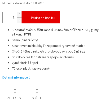
Můžeme doručit do:
12.8.2026
Přidat do košíku
K odstraňování plášťů kabelů kruhového průřezu z PVC, gumy,
silikonu, PTFE
Samoupínací úchyt
S nastavením hloubky řezu pomocí rýhované matice
Otočné těleso rukojeti pro obvodový a podélný řez
Spirálový řez k odstranění spojovacích kusů
Vyměnitelná čepel
Těleso: plast, rázuvzdorný
Detailní informace
ZEPTAT SE
SDÍLET