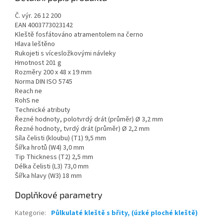
Č. výr. 26 12 200
EAN 4003773023142
Kleště fosfátováno atramentolem na černo
Hlava leštěno
Rukojeti s vícesložkovými návleky
Hmotnost 201 g
Rozměry 200 x 48 x 19 mm
Norma DIN ISO 5745
Reach ne
RohS ne
Technické atributy
Řezné hodnoty, polotvrdý drát (průměr) Ø 3,2 mm
Řezné hodnoty, tvrdý drát (průměr) Ø 2,2 mm
Síla čelisti (kloubu) (T1) 9,5 mm
Šířka hrotů (W4) 3,0 mm
Tip Thickness (T2) 2,5 mm
Délka čelisti (L3) 73,0 mm
Šířka hlavy (W3) 18 mm
Doplňkové parametry
Kategorie
:
Půlkulaté kleště s břity, (úzké ploché kleště)