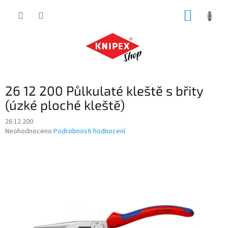
Přejít
NÁKUP
na
obsah
KOŠÍK
26 12 200 Půlkulaté kleště s břity
(úzké ploché kleště)
26 12 200
Průměrné
Neohodnoceno
Podrobnosti hodnocení
hodnocení
produktu
je
0,0
z
5
hvězdiček.