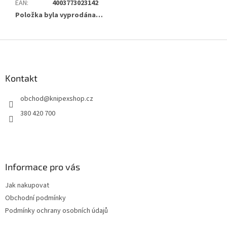
EAN
:
4003773023142
Položka byla vyprodána…
Z
á
p
a
Kontakt
t
obchod
@
knipexshop.cz
í
380 420 700
Informace pro vás
Jak nakupovat
Obchodní podmínky
Podmínky ochrany osobních údajů