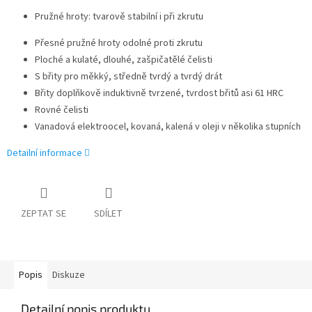
Pružné hroty: tvarově stabilní i při zkrutu
Přesné pružné hroty odolné proti zkrutu
Ploché a kulaté, dlouhé, zašpičatělé čelisti
S břity pro měkký, středně tvrdý a tvrdý drát
Břity doplňkově induktivně tvrzené, tvrdost břitů asi 61 HRC
Rovné čelisti
Vanadová elektroocel, kovaná, kalená v oleji v několika stupních
Detailní informace
ZEPTAT SE
SDÍLET
Popis
Diskuze
Detailní popis produktu