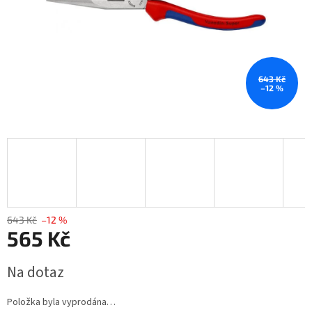
643 Kč
–12 %
643 Kč
–12 %
565 Kč
Měrná
Na dotaz
cena:
Položka byla vyprodána…