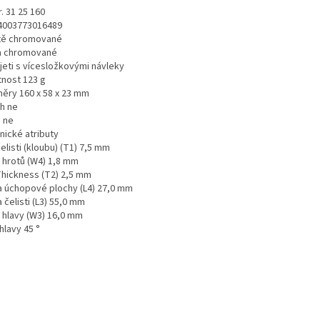
r. 31 25 160
4003773016489
tě chromované
a chromované
jeti s vícesložkovými návleky
nost 123 g
ěry 160 x 58 x 23 mm
h ne
 ne
nické atributy
čelisti (kloubu) (T1) 7,5 mm
a hrotů (W4) 1,8 mm
Thickness (T2) 2,5 mm
a úchopové plochy (L4) 27,0 mm
 čelisti (L3) 55,0 mm
a hlavy (W3) 16,0 mm
hlavy 45 °