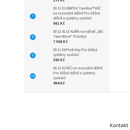
273 Kč
00 11 01 KNIPEX TwinKey® Klíč
na rozvodné skříně Pro běžné
skříně a systémy zavírání
661 Kč
00 21 41 LE Kufřík na nářadí „BIG
Twin-Move“ Prázdný
7 500 Kč
00 11 04 Profi-Key Pro běžné
systémy zavírání
395 Kč
00 11 02 Klíč na rozvodné skříně
Pro běžné skříně a systémy
zavírání
494 Kč
Z
á
p
a
t
Kontakt
í