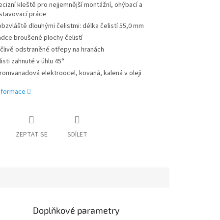
ecizní kleště pro nejjemnější montážní, ohýbací a
stavovací práce
obzvláště dlouhými čelistmi: délka čelistí 55,0 mm
adce broušené plochy čelistí
člivě odstraněné otřepy na hranách
listi zahnuté v úhlu 45°
romvanadová elektroocel, kovaná, kalená v oleji
informace
ZEPTAT SE
SDÍLET
Doplňkové parametry