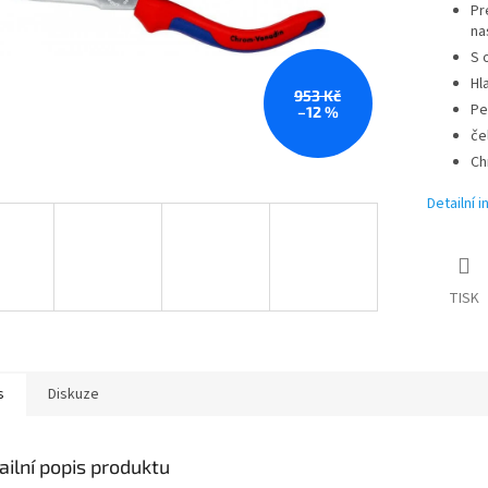
Pr
na
S 
Hl
953 Kč
Pe
–12 %
če
Ch
Detailní 
TISK
s
Diskuze
ailní popis produktu