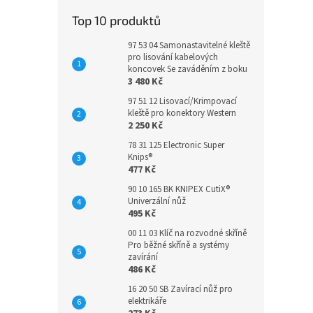
Top 10 produktů
97 53 04 Samonastavitelné kleště
pro lisování kabelových
koncovek Se zaváděním z boku
3 480 Kč
97 51 12 Lisovací/Krimpovací
kleště pro konektory Western
2 250 Kč
78 31 125 Electronic Super
Knips®
477 Kč
90 10 165 BK KNIPEX CutiX®
Univerzální nůž
495 Kč
00 11 03 Klíč na rozvodné skříně
Pro běžné skříně a systémy
zavírání
486 Kč
16 20 50 SB Zavírací nůž pro
elektrikáře