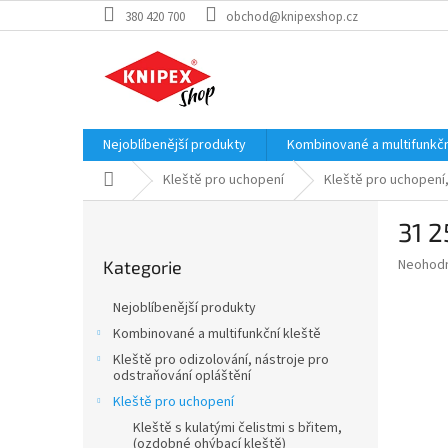
Přejít
380 420 700
obchod@knipexshop.cz
na
obsah
Nejoblíbenější produkty
Kombinované a multifunkčn
Domů
Kleště pro uchopení
Kleště pro uchopení,
P
31 2
o
Přeskočit
s
Průměr
Neohod
Kategorie
kategorie
t
hodnoce
r
produkt
Nejoblíbenější produkty
a
je
Kombinované a multifunkční kleště
0,0
n
z
Kleště pro odizolování, nástroje pro
n
odstraňování opláštění
5
í
hvězdič
Kleště pro uchopení
p
Kleště s kulatými čelistmi s břitem,
a
(ozdobné ohýbací kleště)