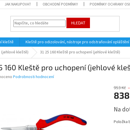
JAK NAKUPOVAT
OBCHODNÍ PODMÍNKY
PODMÍNKY OCHRANY OS
HLEDAT
í kleště
Kleště pro odizolování, nástroje pro odstraňování opláštění
 (jehlové kleště)
31 25 160 Kleště pro uchopení (jehlové kleště)
5 160 Kleště pro uchopení (jehlové kle
né
noceno
Podrobnosti hodnocení
ní
u
953 Kč
–
838
Měrná
Na do
cena:
ek.
Položka 