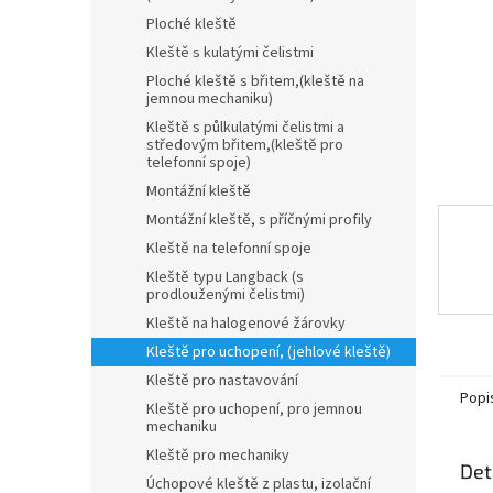
n
Ploché kleště
e
l
Kleště s kulatými čelistmi
Ploché kleště s břitem,(kleště na
jemnou mechaniku)
Kleště s půlkulatými čelistmi a
středovým břitem,(kleště pro
telefonní spoje)
Montážní kleště
Montážní kleště, s příčnými profily
Kleště na telefonní spoje
Kleště typu Langback (s
prodlouženými čelistmi)
Kleště na halogenové žárovky
Kleště pro uchopení, (jehlové kleště)
Kleště pro nastavování
Popi
Kleště pro uchopení, pro jemnou
mechaniku
Kleště pro mechaniky
Det
Úchopové kleště z plastu, izolační