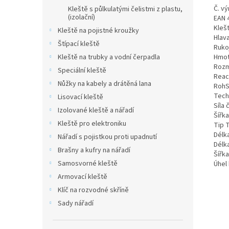
Č. vý
Kleště s půlkulatými čelistmi z plastu,
(izolační)
EAN 
Kleš
Kleště na pojistné kroužky
Hlav
Štípací kleště
Ruko
Kleště na trubky a vodní čerpadla
Hmot
Rozm
Speciální kleště
Reac
Nůžky na kabely a drátěná lana
RohS
Tech
Lisovací kleště
Síla 
Izolované kleště a nářadí
Šířk
Kleště pro elektroniku
Tip 
Délk
Nářadí s pojistkou proti upadnutí
Délka
Brašny a kufry na nářadí
Šířk
Samosvorné kleště
Úhel 
Armovací kleště
Klíč na rozvodné skříně
Sady nářadí