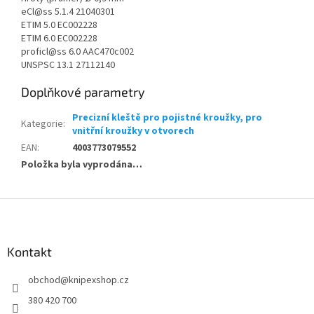
eCl@ss 5.1.4 21040301
ETIM 5.0 EC002228
ETIM 6.0 EC002228
proficl@ss 6.0 AAC470c002
UNSPSC 13.1 27112140
Doplňkové parametry
Precizní kleště pro pojistné kroužky, pro
Kategorie
:
vnitřní kroužky v otvorech
EAN
:
4003773079552
Položka byla vyprodána…
Z
á
p
a
Kontakt
t
obchod
@
knipexshop.cz
í
380 420 700