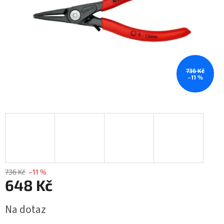
736 Kč
–11 %
736 Kč
–11 %
648 Kč
Měrná
Na dotaz
cena: