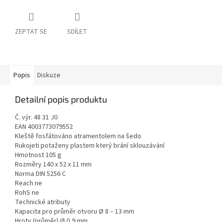
ZEPTAT SE
SDÍLET
Popis
Diskuze
Detailní popis produktu
Č. výr. 48 31 J0
EAN 4003773079552
Kleště fosfátováno atramentolem na šedo
Rukojeti potaženy plastem který brání sklouzávání
Hmotnost 105 g
Rozměry 140 x 52 x 11 mm
Norma DIN 5256 C
Reach ne
RohS ne
Technické atributy
Kapacita pro průměr otvoru Ø 8 – 13 mm
Hroty (průměr) Ø 0,9 mm