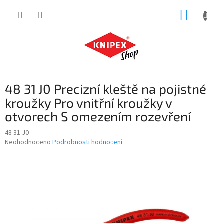
Přejít
NÁKUP
na
obsah
KOŠÍK
48 31 J0 Precizní kleště na pojistné
kroužky Pro vnitřní kroužky v
otvorech S omezením rozevření
48 31 J0
Průměrné
Neohodnoceno
Podrobnosti hodnocení
hodnocení
produktu
je
0,0
z
5
hvězdiček.