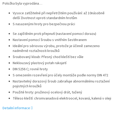
Položka byla vyprodána…
Vysoce zatížitelné při nepřetržitém používání: až 10násobně
delší životnost oproti standardním hrotům
S nasazenými hroty pro bezpečnou práci
Se zajištěním proti přepnutí (nastavení pomocí dorazu)
Nastavení pomocí šroubu s vnitřním šestihranem
Ideální pro sériovou výrobu, protože je účinně zamezeno
nadměrné roztažnosti kroužků
šroubovaný kloub: Přesný chod kleští bez vůle
Neklouzavý plastový potah rukojetí
DIN 5256 C; rovné hroty
S omezením rozevření pro účely montáže podle normy DIN 472
Nastavitelný dorazový šroub zabraňuje abnormálnímu roztažení
pojistných kroužků
Použité hroty: pružinový ocelový drát, tažený
Těleso kleští: chromvanadová elektroocel, kovaná, kalená v oleji
Detailní informace