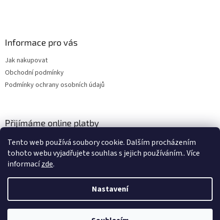
Informace pro vás
Jak nakupovat
Obchodní podmínky
Podmínky ochrany osobních údajů
Přijímáme online platby
Tento web používá soubory cookie. Dalším procházením
tohoto webu vyjadřujete souhlas s jejich používáním.. Více
informací
zde
.
Nastavení
Vytvořil Shoptet