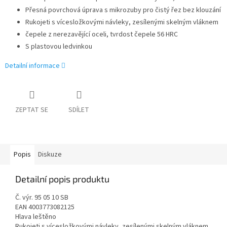
Přesná povrchová úprava s mikrozuby pro čistý řez bez klouzání
Rukojeti s vícesložkovými návleky, zesílenými skelným vláknem
čepele z nerezavějící oceli, tvrdost čepele 56 HRC
S plastovou ledvinkou
Detailní informace
ZEPTAT SE
SDÍLET
Popis
Diskuze
Detailní popis produktu
Č. výr. 95 05 10 SB
EAN 4003773082125
Hlava leštěno
Rukojeti s vícesložkovými návleky, zesílenými skelným vláknem