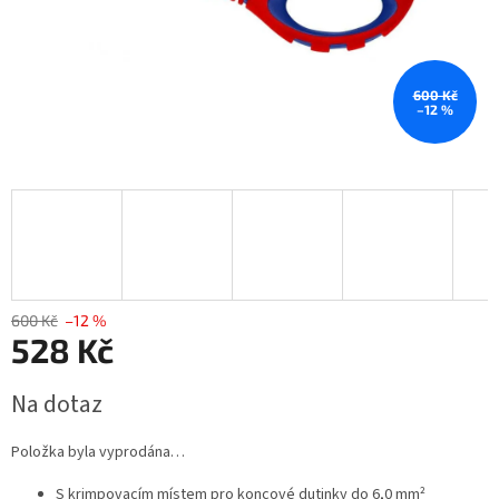
600 Kč
–12 %
600 Kč
–12 %
528 Kč
Měrná
Na dotaz
cena:
Položka byla vyprodána…
S krimpovacím místem pro koncové dutinky do 6,0 mm²