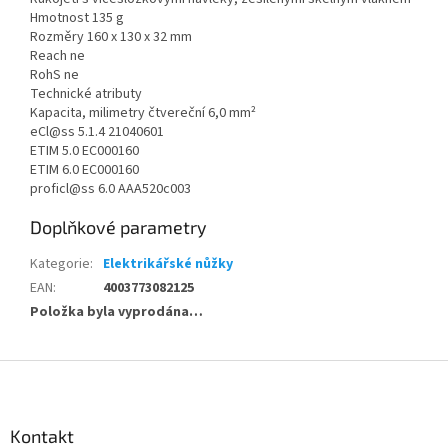
Hmotnost 135 g
Rozměry 160 x 130 x 32 mm
Reach ne
RohS ne
Technické atributy
Kapacita, milimetry čtvereční 6,0 mm²
eCl@ss 5.1.4 21040601
ETIM 5.0 EC000160
ETIM 6.0 EC000160
proficl@ss 6.0 AAA520c003
Doplňkové parametry
Kategorie
:
Elektrikářské nůžky
EAN
:
4003773082125
Položka byla vyprodána…
Z
á
p
a
Kontakt