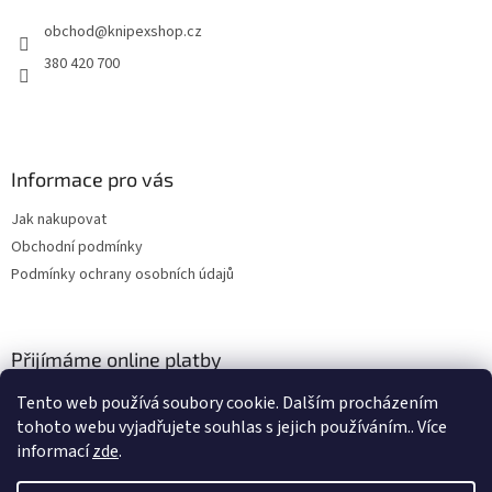
t
obchod
@
knipexshop.cz
í
380 420 700
Informace pro vás
Jak nakupovat
Obchodní podmínky
Podmínky ochrany osobních údajů
Přijímáme online platby
Tento web používá soubory cookie. Dalším procházením
tohoto webu vyjadřujete souhlas s jejich používáním.. Více
informací
zde
.