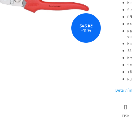
K 
S 
Bř
Ka
545 Kč
–11 %
Ne
vo
Ka
žá
Kr
Se
Tě
Ru
Detailní 
TISK