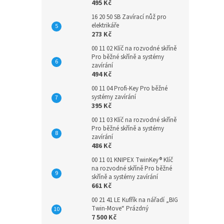
495 Kč
16 20 50 SB Zavírací nůž pro
elektrikáře
273 Kč
00 11 02 Klíč na rozvodné skříně
Pro běžné skříně a systémy
zavírání
494 Kč
00 11 04 Profi-Key Pro běžné
systémy zavírání
395 Kč
00 11 03 Klíč na rozvodné skříně
Pro běžné skříně a systémy
zavírání
486 Kč
00 11 01 KNIPEX TwinKey® Klíč
na rozvodné skříně Pro běžné
skříně a systémy zavírání
661 Kč
00 21 41 LE Kufřík na nářadí „BIG
Twin-Move“ Prázdný
7 500 Kč