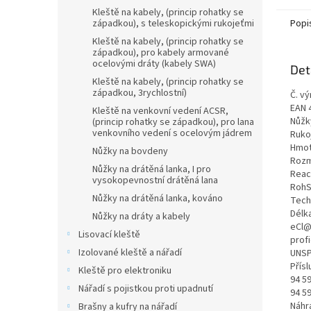
Kleště na kabely, (princip rohatky se
západkou), s teleskopickými rukojeťmi
Popi
Kleště na kabely, (princip rohatky se
západkou), pro kabely armované
ocelovými dráty (kabely SWA)
Det
Kleště na kabely, (princip rohatky se
západkou, 3rychlostní)
Č. vý
EAN 
Kleště na venkovní vedení ACSR,
Nůžk
(princip rohatky se západkou), pro lana
venkovního vedení s ocelovým jádrem
Ruko
Hmot
Nůžky na bovdeny
Rozm
Nůžky na drátěná lanka, I pro
Reac
vysokopevnostní drátěná lana
RohS
Nůžky na drátěná lanka, kováno
Tech
Délk
Nůžky na dráty a kabely
eCl@
Lisovací kleště
prof
Izolované kleště a nářadí
UNSP
Přísl
Kleště pro elektroniku
94 59
Nářadí s pojistkou proti upadnutí
94 59
Náhra
Brašny a kufry na nářadí