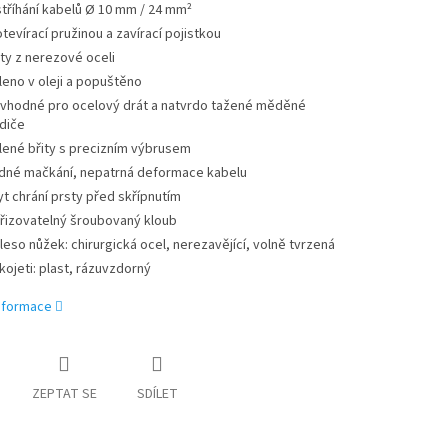
stříhání kabelů Ø 10 mm / 24 mm²
otevírací pružinou a zavírací pojistkou
ity z nerezové oceli
leno v oleji a popuštěno
vhodné pro ocelový drát a natvrdo tažené měděné
diče
lené břity s precizním výbrusem
dné mačkání, nepatrná deformace kabelu
yt chrání prsty před skřípnutím
řizovatelný šroubovaný kloub
leso nůžek: chirurgická ocel, nerezavějící, volně tvrzená
kojeti: plast, rázuvzdorný
informace
ZEPTAT SE
SDÍLET