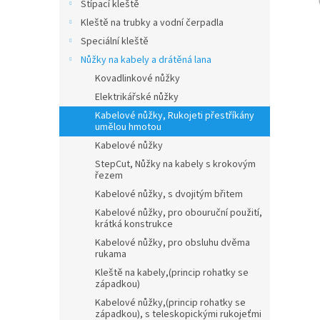
n
Štípací kleště
e
Kleště na trubky a vodní čerpadla
l
Speciální kleště
Nůžky na kabely a drátěná lana
Kovadlinkové nůžky
Elektrikářské nůžky
Kabelové nůžky, Rukojeti přestříkány
umělou hmotou
Kabelové nůžky
StepCut, Nůžky na kabely s krokovým
řezem
Kabelové nůžky, s dvojitým břitem
Kabelové nůžky, pro obouruční použití,
krátká konstrukce
Kabelové nůžky, pro obsluhu dvěma
rukama
Kleště na kabely,(princip rohatky se
západkou)
Kabelové nůžky,(princip rohatky se
západkou), s teleskopickými rukojeťmi