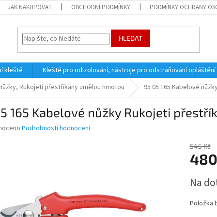
JAK NAKUPOVAT
OBCHODNÍ PODMÍNKY
PODMÍNKY OCHRANY OS
HLEDAT
í kleště
Kleště pro odizolování, nástroje pro odstraňování opláštění
nůžky, Rukojeti přestříkány umělou hmotou
95 05 165 Kabelové nůžk
5 165 Kabelové nůžky Rukojeti přest
né
noceno
Podrobnosti hodnocení
ní
u
545 Kč
480
Měrná
Na do
cena:
ek.
Položka 