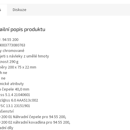
s
Diskuze
ailní popis produktu
r. 94 55 200
4003773080763
y chromované
jeti s návleky z umělé hmoty
nost 290 g
ěry 200 x 75 x 22 mm
h ne
 ne
nické atributy
a čepele 40,0 mm
ss 5.1.4 21040601
icl@ss 6.0 AAA513c002
SC 13.1 23151901
ušenství
 200 01 Náhradní čepele pro 94 55 200,
 200 02 náhradní kovadlina pro 94 55 200,
dní díly