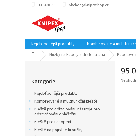
Přejít
380 420 700
obchod@knipexshop.cz
na
obsah
Nejoblíbenější produkty
Kombinované a multifunkčn
Domů
Nůžky na kabely a drátěná lana
Kabelové 
P
95 0
o
Přeskočit
s
Průměr
Neohod
Kategorie
kategorie
t
hodnoce
r
produkt
Nejoblíbenější produkty
a
je
Kombinované a multifunkční kleště
0,0
n
z
Kleště pro odizolování, nástroje pro
n
odstraňování opláštění
5
í
hvězdič
Kleště pro uchopení
p
Kleště na pojistné kroužky
a