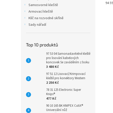
94 59
Samosvorné kleště
Armovací kleště
Klíč na rozvodné skříně
Sady nářadí
Top 10 produktů
97 53 04 Samonastavitelné kleště
pro lisování kabelových
koncovek Se zaváděním z boku
3 480 Kč
97 51 12 Lisovací/Krimpovací
kleště pro konektory Western
2 250 Kč
78 31 125 Electronic Super
Knips®
477 Kč
90 10 165 BK KNIPEX CutiX®
Univerzální nůž