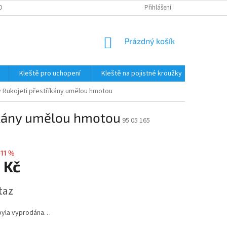
OBNÍCH ÚDAJŮ
Přihlášení
NÁKUPNÍ
Prázdný košík
KOŠÍK
Kleště pro uchopení
Kleště na pojistné kroužky
Štípací 
y Rukojeti přestříkány umělou hmotou
říkány umělou hmotou
95 05 165
–11 %
 Kč
taz
byla vyprodána…