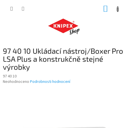
Přejít
NÁKUP
na
obsah
KOŠÍK
97 40 10 Ukládací nástroj/Boxer Pro
LSA Plus a konstrukčně stejné
výrobky
97 40 10
Průměrné
Neohodnoceno
Podrobnosti hodnocení
hodnocení
produktu
je
0,0
z
5
hvězdiček.