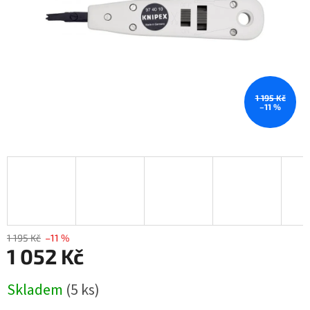
1 195 Kč
–11 %
1 195 Kč
–11 %
1 052 Kč
Měrná
Skladem
(5 ks)
cena: