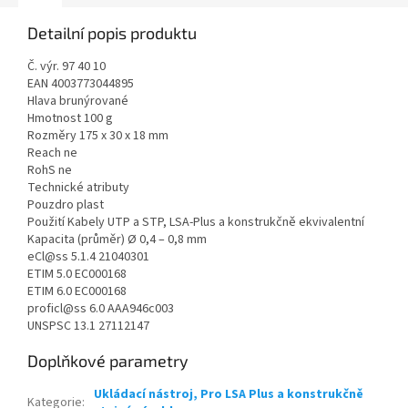
Detailní popis produktu
Č. výr. 97 40 10
EAN 4003773044895
Hlava brunýrované
Hmotnost 100 g
Rozměry 175 x 30 x 18 mm
Reach ne
RohS ne
Technické atributy
Pouzdro plast
Použití Kabely UTP a STP, LSA-Plus a konstrukčně ekvivalentní
Kapacita (průměr) Ø 0,4 – 0,8 mm
eCl@ss 5.1.4 21040301
ETIM 5.0 EC000168
ETIM 6.0 EC000168
proficl@ss 6.0 AAA946c003
UNSPSC 13.1 27112147
Doplňkové parametry
Ukládací nástroj, Pro LSA Plus a konstrukčně
Kategorie
: