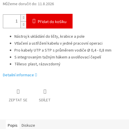
Můžeme doručit do:
11.8.2026
Přidat do košíku
Nástroj k ukládání do lišty, krabice a pole
Vtlačení a ustřižení kabelu v jedné pracovní operaci
Pro kabely UTP a STP s průměrem vodiče Ø 0,4 - 0,8 mm
S integrovaným tažným hákem a uvolňovací čepelí
Těleso: plast, rázuvzdorný
Detailní informace
ZEPTAT SE
SDÍLET
Popis
Diskuze