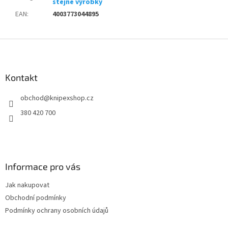
stejné výrobky
EAN
:
4003773044895
Z
á
p
a
Kontakt
t
obchod
@
knipexshop.cz
í
380 420 700
Informace pro vás
Jak nakupovat
Obchodní podmínky
Podmínky ochrany osobních údajů