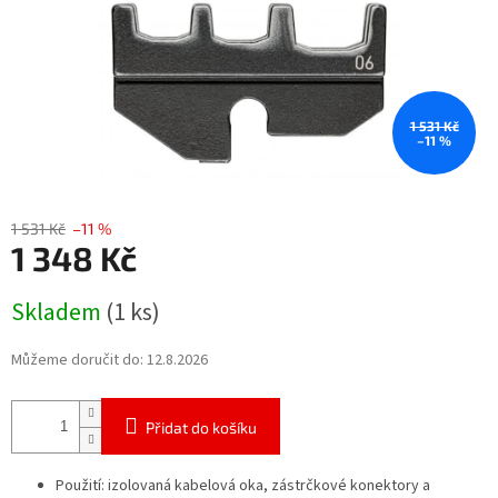
1 531 Kč
–11 %
1 531 Kč
–11 %
1 348 Kč
Měrná
Skladem
(1 ks)
cena:
Můžeme doručit do:
12.8.2026
Přidat do košíku
Použití: izolovaná kabelová oka, zástrčkové konektory a