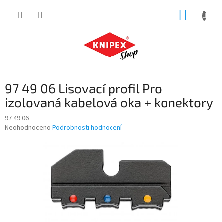
Přejít
NÁKUP
na
obsah
KOŠÍK
97 49 06 Lisovací profil Pro
izolovaná kabelová oka + konektory
97 49 06
Průměrné
Neohodnoceno
Podrobnosti hodnocení
hodnocení
produktu
je
0,0
z
5
hvězdiček.