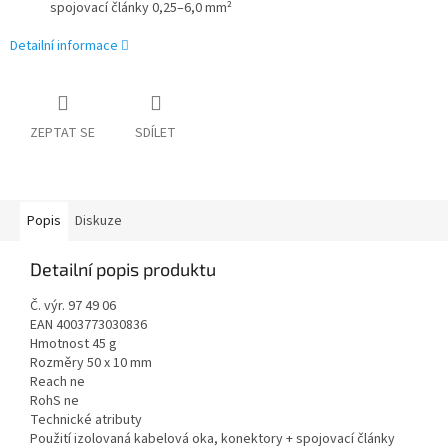
spojovací články 0,25–6,0 mm²
Detailní informace
ZEPTAT SE
SDÍLET
Popis
Diskuze
Detailní popis produktu
Č. výr. 97 49 06
EAN 4003773030836
Hmotnost 45 g
Rozměry 50 x 10 mm
Reach ne
RohS ne
Technické atributy
Použití izolovaná kabelová oka, konektory + spojovací články