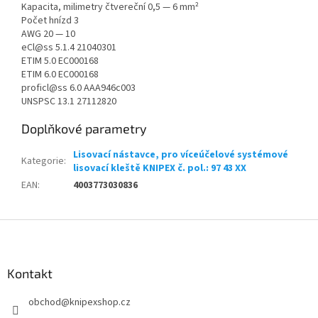
Kapacita, milimetry čtvereční 0,5 — 6 mm²
Počet hnízd 3
AWG 20 — 10
eCl@ss 5.1.4 21040301
ETIM 5.0 EC000168
ETIM 6.0 EC000168
proficl@ss 6.0 AAA946c003
UNSPSC 13.1 27112820
Doplňkové parametry
Lisovací nástavce, pro víceúčelové systémové
Kategorie
:
lisovací kleště KNIPEX č. pol.: 97 43 XX
EAN
:
4003773030836
Z
á
p
a
Kontakt
t
obchod
@
knipexshop.cz
í