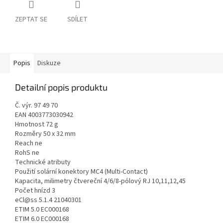
ZEPTAT SE
SDÍLET
Popis
Diskuze
Detailní popis produktu
Č. výr. 97 49 70
EAN 4003773030942
Hmotnost 72 g
Rozměry 50 x 32 mm
Reach ne
RohS ne
Technické atributy
Použití solární konektory MC4 (Multi-Contact)
Kapacita, milimetry čtvereční 4/6/8-pólový RJ 10,11,12,45
Počet hnízd 3
eCl@ss 5.1.4 21040301
ETIM 5.0 EC000168
ETIM 6.0 EC000168