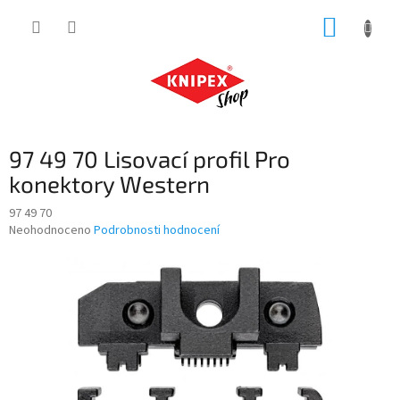
Přejít
NÁKUP
na
obsah
KOŠÍK
97 49 70 Lisovací profil Pro
konektory Western
97 49 70
Průměrné
Neohodnoceno
Podrobnosti hodnocení
hodnocení
produktu
je
0,0
z
5
hvězdiček.