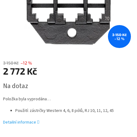
3 150 Kč
–12 %
3 150 Kč
–12 %
2 772 Kč
Měrná
Na dotaz
cena:
Položka byla vyprodána…
Použití: zástrčky Western 4, 6, 8 pólů, RJ 10, 11, 12, 45
Detailní informace