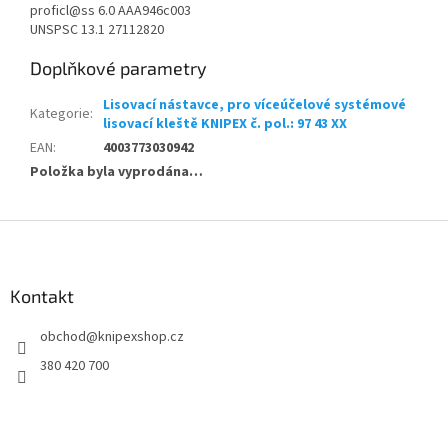
proficl@ss 6.0 AAA946c003
UNSPSC 13.1 27112820
Doplňkové parametry
Lisovací nástavce, pro víceúčelové systémové
Kategorie
:
lisovací kleště KNIPEX č. pol.: 97 43 XX
EAN
:
4003773030942
Položka byla vyprodána…
Z
á
p
a
Kontakt
t
obchod
@
knipexshop.cz
í
380 420 700