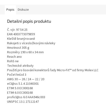
Popis
Diskuze
Detailní popis produktu
Č. výr. 97 54 25
EAN 4003773079859
Kleště brunýrované
Rukojeti s vícesložkovými návleky
Hmotnost 305 g
Rozměry 190 x 60 x 34 mm
Reach ano
RohS ne
Technické atributy
Použití pro lisování konektorů řady Micro-Fit™ od firmy Molex LLC
Počet hnízd 3
AWG 30 — 26 / 24 — 22 / 20
eCl@ss 5.1.4 21040301
ETIM 5.0 EC000168
ETIM 6.0 EC000168
proficl@ss 6.0 AAA946c003
UNSPSC 13.1 27112147