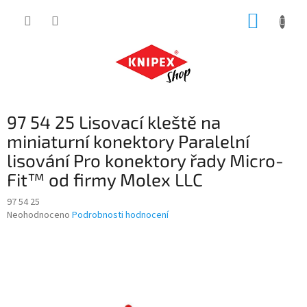
Přejít
NÁKUP
na
obsah
KOŠÍK
97 54 25 Lisovací kleště na
miniaturní konektory Paralelní
lisování Pro konektory řady Micro-
Fit™ od firmy Molex LLC
97 54 25
Průměrné
Neohodnoceno
Podrobnosti hodnocení
hodnocení
produktu
je
0,0
z
5
hvězdiček.