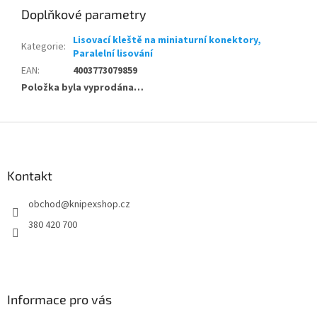
Doplňkové parametry
Lisovací kleště na miniaturní konektory,
Kategorie
:
Paralelní lisování
EAN
:
4003773079859
Položka byla vyprodána…
Z
á
p
a
Kontakt
t
obchod
@
knipexshop.cz
í
380 420 700
Informace pro vás