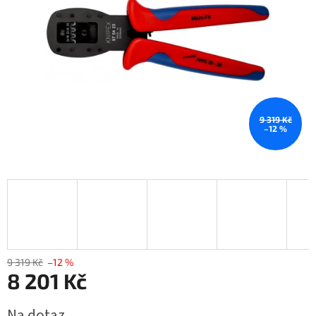
9 319 Kč
–12 %
9 319 Kč
–12 %
8 201 Kč
Měrná
Na dotaz