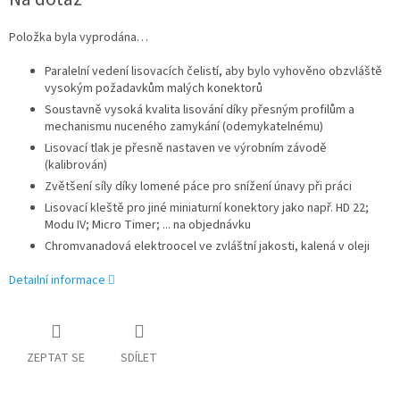
cena:
Položka byla vyprodána…
Paralelní vedení lisovacích čelistí, aby bylo vyhověno obzvláště
vysokým požadavkům malých konektorů
Soustavně vysoká kvalita lisování díky přesným profilům a
mechanismu nuceného zamykání (odemykatelnému)
Lisovací tlak je přesně nastaven ve výrobním závodě
(kalibrován)
Zvětšení síly díky lomené páce pro snížení únavy při práci
Lisovací kleště pro jiné miniaturní konektory jako např. HD 22;
Modu IV; Micro Timer; ... na objednávku
Chromvanadová elektroocel ve zvláštní jakosti, kalená v oleji
Detailní informace
ZEPTAT SE
SDÍLET