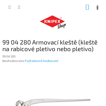
Přejít
NÁKUP
na
obsah
KOŠÍK
99 04 280 Armovací kleště (kleště
na rabicové pletivo nebo pletivo)
99 04 280
Průměrné
Neohodnoceno
Podrobnosti hodnocení
hodnocení
produktu
je
0,0
z
5
hvězdiček.