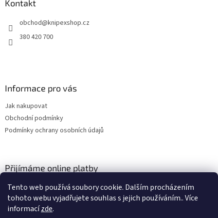
a
Kontakt
t
obchod
@
knipexshop.cz
í
380 420 700
Informace pro vás
Jak nakupovat
Obchodní podmínky
Podmínky ochrany osobních údajů
Přijímáme online platby
Tento web používá soubory cookie. Dalším procházením
tohoto webu vyjadřujete souhlas s jejich používáním.. Více
informací
zde
.