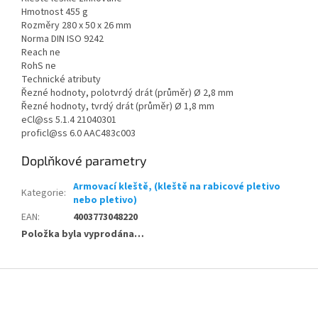
Hmotnost 455 g
Rozměry 280 x 50 x 26 mm
Norma DIN ISO 9242
Reach ne
RohS ne
Technické atributy
Řezné hodnoty, polotvrdý drát (průměr) Ø 2,8 mm
Řezné hodnoty, tvrdý drát (průměr) Ø 1,8 mm
eCl@ss 5.1.4 21040301
proficl@ss 6.0 AAC483c003
Doplňkové parametry
Armovací kleště, (kleště na rabicové pletivo
Kategorie
:
nebo pletivo)
EAN
:
4003773048220
Položka byla vyprodána…
Z
á
p