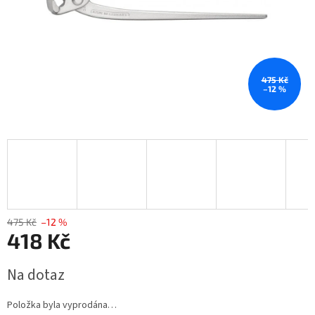
475 Kč
–12 %
475 Kč
–12 %
418 Kč
Měrná
Na dotaz
cena:
Položka byla vyprodána…