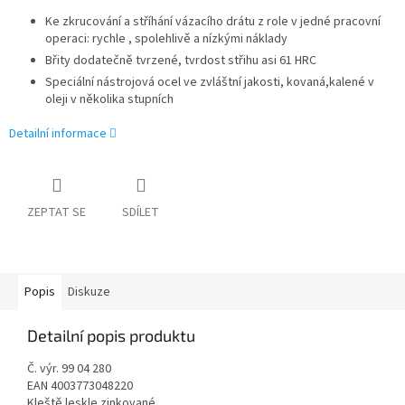
Ke zkrucování a stříhání vázacího drátu z role v jedné pracovní
operaci: rychle , spolehlivě a nízkými náklady
Břity dodatečně tvrzené, tvrdost střihu asi 61 HRC
Speciální nástrojová ocel ve zvláštní jakosti, kovaná,kalené v
oleji v několika stupních
Detailní informace
ZEPTAT SE
SDÍLET
Popis
Diskuze
Detailní popis produktu
Č. výr. 99 04 280
EAN 4003773048220
Kleště leskle zinkované