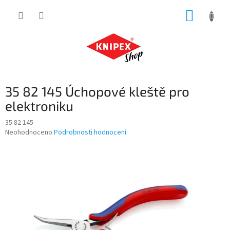
Přejít
NÁKUP
na
obsah
KOŠÍK
35 82 145 Úchopové kleště pro
elektroniku
35 82 145
Průměrné
Neohodnoceno
Podrobnosti hodnocení
hodnocení
produktu
je
0,0
z
5
hvězdiček.