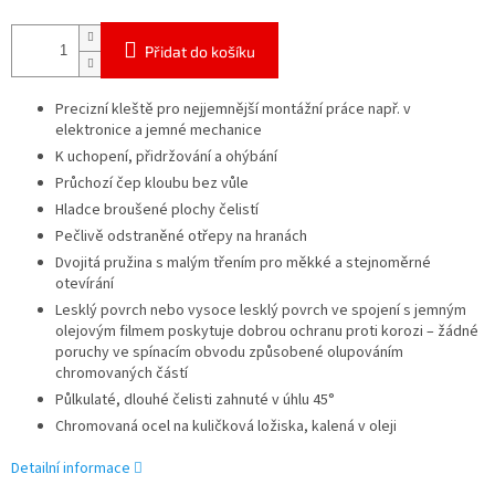
Přidat do košíku
Precizní kleště pro nejjemnější montážní práce např. v
elektronice a jemné mechanice
K uchopení, přidržování a ohýbání
Průchozí čep kloubu bez vůle
Hladce broušené plochy čelistí
Pečlivě odstraněné otřepy na hranách
Dvojitá pružina s malým třením pro měkké a stejnoměrné
otevírání
Lesklý povrch nebo vysoce lesklý povrch ve spojení s jemným
olejovým filmem poskytuje dobrou ochranu proti korozi – žádné
poruchy ve spínacím obvodu způsobené olupováním
chromovaných částí
Půlkulaté, dlouhé čelisti zahnuté v úhlu 45°
Chromovaná ocel na kuličková ložiska, kalená v oleji
Detailní informace