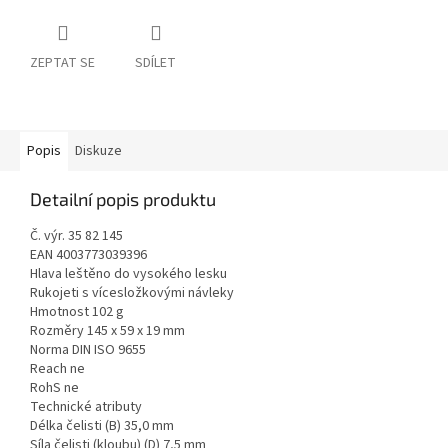
ZEPTAT SE
SDÍLET
Popis
Diskuze
Detailní popis produktu
Č. výr. 35 82 145
EAN 4003773039396
Hlava leštěno do vysokého lesku
Rukojeti s vícesložkovými návleky
Hmotnost 102 g
Rozměry 145 x 59 x 19 mm
Norma DIN ISO 9655
Reach ne
RohS ne
Technické atributy
Délka čelisti (B) 35,0 mm
Síla čelisti (kloubu) (D) 7,5 mm