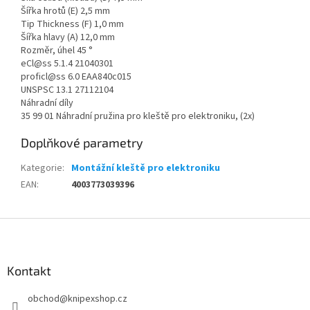
Šířka hrotů (E) 2,5 mm
Tip Thickness (F) 1,0 mm
Šířka hlavy (A) 12,0 mm
Rozměr, úhel 45 °
eCl@ss 5.1.4 21040301
proficl@ss 6.0 EAA840c015
UNSPSC 13.1 27112104
Náhradní díly
35 99 01 Náhradní pružina pro kleště pro elektroniku, (2x)
Doplňkové parametry
Kategorie
:
Montážní kleště pro elektroniku
EAN
:
4003773039396
Z
á
p
a
Kontakt
t
obchod
@
knipexshop.cz
í