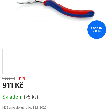
1 035 Kč
–11 %
1 035 Kč
–11 %
911 Kč
Měrná
Skladem
(>5 ks)
cena:
Můžeme doručit do:
12.8.2026