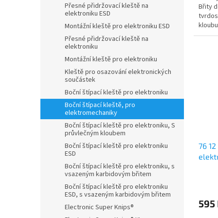
Přesné přidržovací kleště na
Břity 
elektroniku ESD
tvrdos
kloubu
Montážní kleště pro elektroniku ESD
kovaná,
Přesné přidržovací kleště na
elektroniku
Montážní kleště pro elektroniku
Kleště pro osazování elektronických
součástek
Boční štípací kleště pro elektroniku
Boční štípací kleště, pro
elektromechaniky
Boční štípací kleště pro elektroniku, S
průvlečným kloubem
Boční štípací kleště pro elektroniku
76 12
ESD
elek
Boční štípací kleště pro elektroniku, s
vsazeným karbidovým břitem
Boční štípací kleště pro elektroniku
ESD, s vsazeným karbidovým břitem
595
Electronic Super Knips®