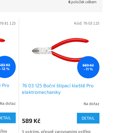
6
položek celkem
76 81 125
Kód:
76 03 125
583 Kč
669 Kč
–12 %
–11 %
ě Pro
76 03 125 Boční štípací kleště Pro
elektromechaniky
Na dotaz
Na dotaz
DETAIL
DETAIL
589 Kč
řími
S ostrými, přesně zarovnanými ostřími