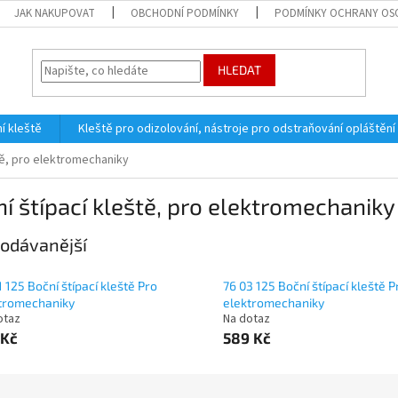
JAK NAKUPOVAT
OBCHODNÍ PODMÍNKY
PODMÍNKY OCHRANY OS
HLEDAT
í kleště
Kleště pro odizolování, nástroje pro odstraňování opláštění
tě, pro elektromechaniky
í štípací kleště, pro elektromechaniky
odávanější
1 125 Boční štípací kleště Pro
76 03 125 Boční štípací kleště P
tromechaniky
elektromechaniky
otaz
Na dotaz
 Kč
589 Kč