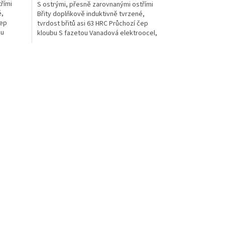
řími
S ostrými, přesně zarovnanými ostřími
é,
Břity doplňkově induktivně tvrzené,
čep
tvrdost břitů asi 63 HRC Průchozí čep
mu
kloubu S fazetou Vanadová elektroocel,
kovaná, kalená v oleji v...