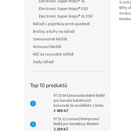
Electronic Super Knips® XL
S ostr
Břity 
Electronic Super Knips® ESD
tvrdos
Electronic Super Knips® XL ESD
kloubu
Nářadí s pojistkou proti upadnutí
kovaná,
Brašny a kufry na nářadí
Samosvorné kleště
Armovací kleště
Klíč na rozvodné skříně
Sady nářadí
Top 10 produktů
97 53 04 Samonastavitelné kleště
pro lisování kabelových
koncovek Se zaváděním z boku
3 480 Kč
97 51 12 Lisovací/Krimpovací
kleště pro konektory Western
2 250 Kč