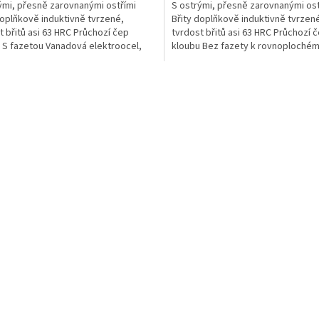
ými, přesně zarovnanými ostřími
S ostrými, přesně zarovnanými ost
doplňkově induktivně tvrzené,
Břity doplňkově induktivně tvrzen
t břitů asi 63 HRC Průchozí čep
tvrdost břitů asi 63 HRC Průchozí 
 S fazetou Vanadová elektroocel,
kloubu Bez fazety k rovnoploché
 kalená v oleji v...
stříhání měkkých drátů Vanadová...
O
v
l
á
d
a
c
í
p
r
v
k
y
v
ý
p
i
s