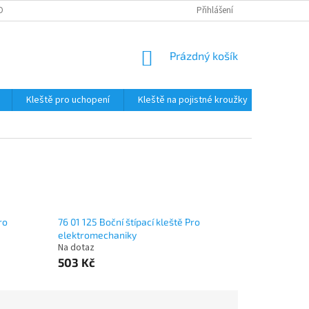
OBNÍCH ÚDAJŮ
Přihlášení
NÁKUPNÍ
Prázdný košík
KOŠÍK
Kleště pro uchopení
Kleště na pojistné kroužky
Štípací 
ro
76 01 125 Boční štípací kleště Pro
elektromechaniky
Na dotaz
503 Kč