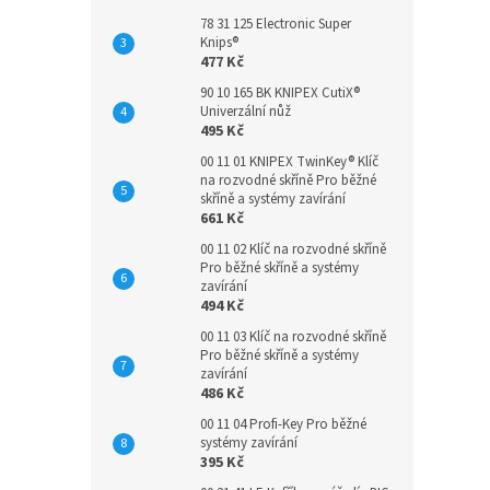
78 31 125 Electronic Super
Knips®
477 Kč
90 10 165 BK KNIPEX CutiX®
Univerzální nůž
495 Kč
00 11 01 KNIPEX TwinKey® Klíč
na rozvodné skříně Pro běžné
skříně a systémy zavírání
661 Kč
00 11 02 Klíč na rozvodné skříně
Pro běžné skříně a systémy
zavírání
494 Kč
00 11 03 Klíč na rozvodné skříně
Pro běžné skříně a systémy
zavírání
486 Kč
00 11 04 Profi-Key Pro běžné
systémy zavírání
395 Kč