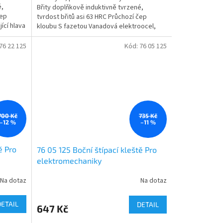
é,
Břity doplňkově induktivně tvrzené,
čep
tvrdost břitů asi 63 HRC Průchozí čep
ící hlava
kloubu S fazetou Vanadová elektroocel,
kovaná, kalená v oleji v...
76 22 125
Kód:
76 05 125
700 Kč
735 Kč
–12 %
–11 %
ě Pro
76 05 125 Boční štípací kleště Pro
elektromechaniky
Na dotaz
Na dotaz
DETAIL
DETAIL
647 Kč