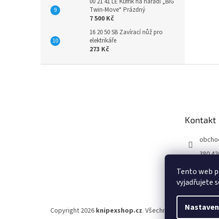
00 21 41 LE Kufřík na nářadí „BIG
Twin-Move“ Prázdný
7 500 Kč
16 20 50 SB Zavírací nůž pro
elektrikáře
273 Kč
Z
á
p
a
t
Kontakt
í
obcho
380 42
Tento web p
vyjadřujete s
Nastaven
Copyright 2026
knipexshop.cz
. Všechna práva vyhrazena