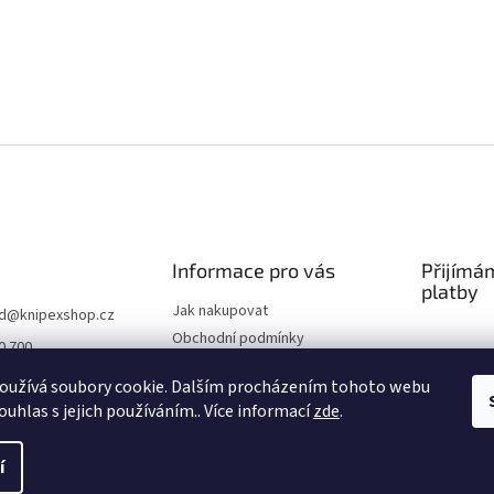
Informace pro vás
Přijímá
platby
Jak nakupovat
d
@
knipexshop.cz
Obchodní podmínky
0 700
Podmínky ochrany osobních
oužívá soubory cookie. Dalším procházením tohoto webu
údajů
ouhlas s jejich používáním.. Více informací
zde
.
í
.