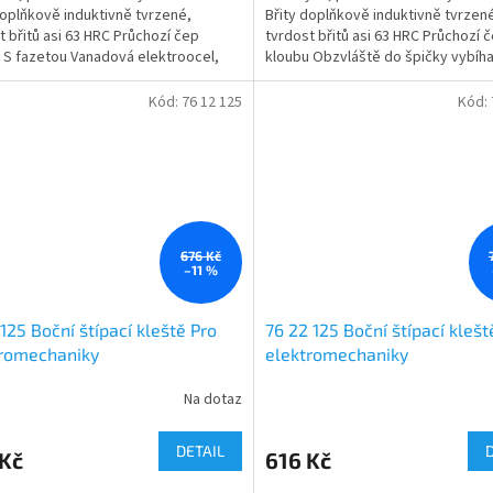
doplňkově induktivně tvrzené,
Břity doplňkově induktivně tvrzen
t břitů asi 63 HRC Průchozí čep
tvrdost břitů asi 63 HRC Průchozí 
 S fazetou Vanadová elektroocel,
kloubu Obzvláště do špičky vybíhaj
 kalená v oleji v...
s malou fazetou pro...
Kód:
76 12 125
Kód:
676 Kč
–11 %
 125 Boční štípací kleště Pro
76 22 125 Boční štípací klešt
tromechaniky
elektromechaniky
Na dotaz
DETAIL
 Kč
616 Kč