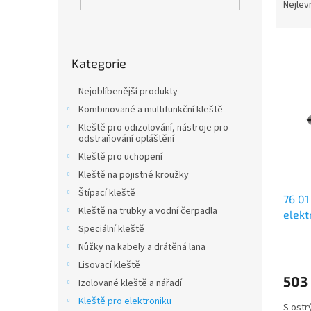
n
a
Nejlev
e
z
l
e
V
n
Přeskočit
Kategorie
ý
kategorie
í
p
p
Nejoblíbenější produkty
i
r
s
o
Kombinované a multifunkční kleště
p
d
Kleště pro odizolování, nástroje pro
odstraňování opláštění
r
u
o
k
Kleště pro uchopení
d
t
Kleště na pojistné kroužky
u
ů
Štípací kleště
76 01
k
Kleště na trubky a vodní čerpadla
elek
t
Speciální kleště
ů
Nůžky na kabely a drátěná lana
Lisovací kleště
503
Izolované kleště a nářadí
Kleště pro elektroniku
S ostr