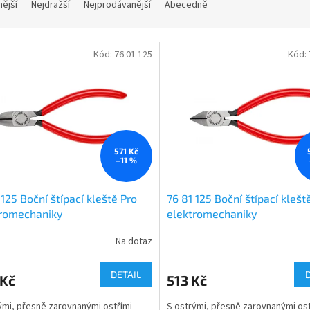
nější
Nejdražší
Nejprodávanější
Abecedně
Kód:
76 01 125
Kód:
571 Kč
–11 %
 125 Boční štípací kleště Pro
76 81 125 Boční štípací klešt
tromechaniky
elektromechaniky
Na dotaz
DETAIL
 Kč
513 Kč
ými, přesně zarovnanými ostřími
S ostrými, přesně zarovnanými ost