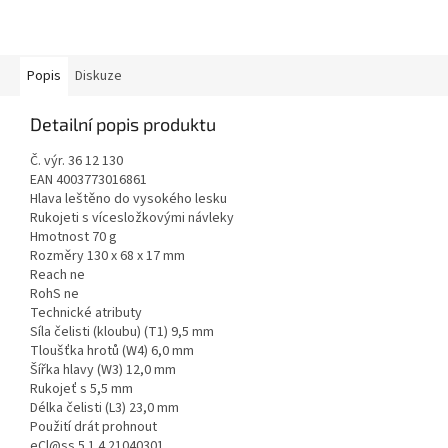
Popis
Diskuze
Detailní popis produktu
Č. výr. 36 12 130
EAN 4003773016861
Hlava leštěno do vysokého lesku
Rukojeti s vícesložkovými návleky
Hmotnost 70 g
Rozměry 130 x 68 x 17 mm
Reach ne
RohS ne
Technické atributy
Síla čelisti (kloubu) (T1) 9,5 mm
Tloušťka hrotů (W4) 6,0 mm
Šířka hlavy (W3) 12,0 mm
Rukojeť s 5,5 mm
Délka čelisti (L3) 23,0 mm
Použití drát prohnout
eCl@ss 5.1.4 21040301