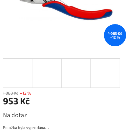
1 083 Kč
–12 %
1 083 Kč
–12 %
953 Kč
Měrná
Na dotaz
cena:
Položka byla vyprodána…