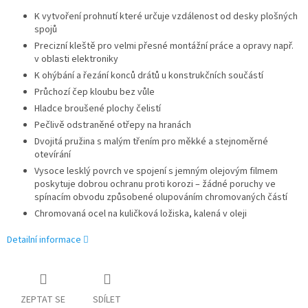
K vytvoření prohnutí které určuje vzdálenost od desky plošných
spojů
Precizní kleště pro velmi přesné montážní práce a opravy např.
v oblasti elektroniky
K ohýbání a řezání konců drátů u konstrukčních součástí
Průchozí čep kloubu bez vůle
Hladce broušené plochy čelistí
Pečlivě odstraněné otřepy na hranách
Dvojitá pružina s malým třením pro měkké a stejnoměrné
otevírání
Vysoce lesklý povrch ve spojení s jemným olejovým filmem
poskytuje dobrou ochranu proti korozi – žádné poruchy ve
spínacím obvodu způsobené olupováním chromovaných částí
Chromovaná ocel na kuličková ložiska, kalená v oleji
Detailní informace
ZEPTAT SE
SDÍLET