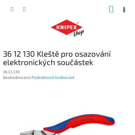
Přejít
NÁKUP
na
obsah
KOŠÍK
36 12 130 Kleště pro osazování
elektronických součástek
36 12 130
Průměrné
Neohodnoceno
Podrobnosti hodnocení
hodnocení
produktu
je
0,0
z
5
hvězdiček.