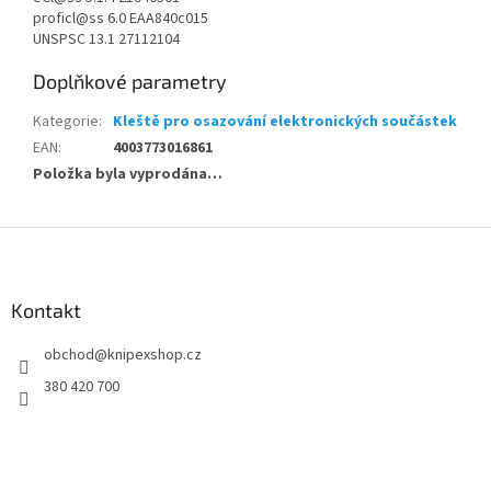
proficl@ss 6.0 EAA840c015
UNSPSC 13.1 27112104
Doplňkové parametry
Kategorie
:
Kleště pro osazování elektronických součástek
EAN
:
4003773016861
Položka byla vyprodána…
Z
á
p
a
Kontakt
t
obchod
@
knipexshop.cz
í
380 420 700