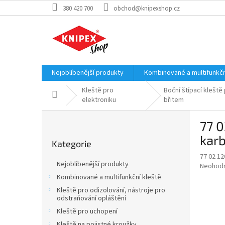
Přejít
380 420 700
obchod@knipexshop.cz
na
obsah
Nejoblíbenější produkty
Kombinované a multifunkčn
Kleště pro
Boční štípací klešt
Domů
elektroniku
břitem
P
77 0
o
Přeskočit
s
kar
Kategorie
kategorie
t
77 02 12
r
Nejoblíbenější produkty
Průměr
Neohod
a
hodnoce
Kombinované a multifunkční kleště
n
produkt
Kleště pro odizolování, nástroje pro
n
je
odstraňování opláštění
í
0,0
Kleště pro uchopení
z
p
5
Kleště na pojistné kroužky