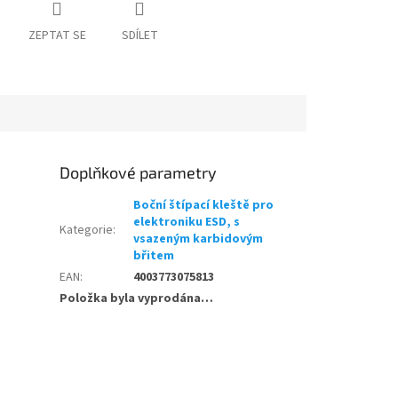
ZEPTAT SE
SDÍLET
Doplňkové parametry
Boční štípací kleště pro
elektroniku ESD, s
Kategorie
:
vsazeným karbidovým
břitem
EAN
:
4003773075813
Položka byla vyprodána…