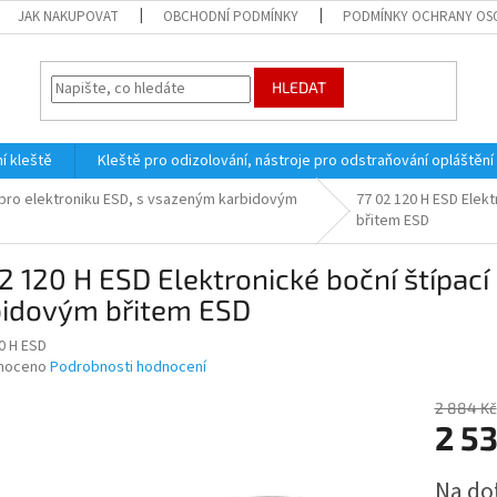
JAK NAKUPOVAT
OBCHODNÍ PODMÍNKY
PODMÍNKY OCHRANY OS
HLEDAT
í kleště
Kleště pro odizolování, nástroje pro odstraňování opláštění
ě pro elektroniku ESD, s vsazeným karbidovým
77 02 120 H ESD Elek
břitem ESD
2 120 H ESD Elektronické boční štípac
bidovým břitem ESD
0 H ESD
né
noceno
Podrobnosti hodnocení
ní
u
2 884 Kč
2 5
Měrná
Na do
cena: