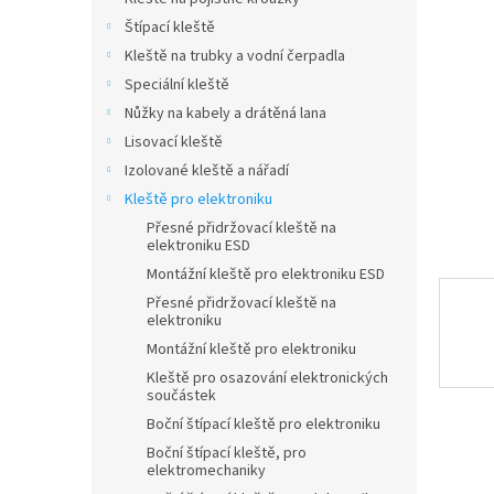
a
hvězdič
n
Štípací kleště
e
Kleště na trubky a vodní čerpadla
l
Speciální kleště
Nůžky na kabely a drátěná lana
Lisovací kleště
Izolované kleště a nářadí
Kleště pro elektroniku
Přesné přidržovací kleště na
elektroniku ESD
Montážní kleště pro elektroniku ESD
Přesné přidržovací kleště na
elektroniku
Montážní kleště pro elektroniku
Kleště pro osazování elektronických
součástek
Boční štípací kleště pro elektroniku
Boční štípací kleště, pro
elektromechaniky