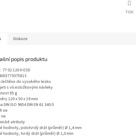
TISK
s
Diskuze
ailní popis produktu
r. 77 02 120 H ESD
4003773075813
a leštěno do vysokého lesku
jeti s vícesložkovými návleky
nost 85 g
ěry 120 x 50 x 19 mm
a DIN ISO 9654 DIN EN 61 340-5
h ne
 ne
nické atributy
é hodnoty, polotvrdý drát (průměr) Ø 1,4 mm
é hodnoty, tvrdý drát (průměr) Ø 1,0 mm