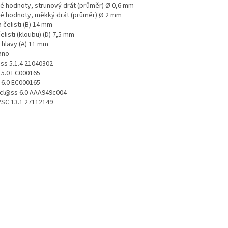
é hodnoty, strunový drát (průměr) Ø 0,6 mm
é hodnoty, měkký drát (průměr) Ø 2 mm
 čelisti (B) 14 mm
čelisti (kloubu) (D) 7,5 mm
 hlavy (A) 11 mm
ano
ss 5.1.4 21040302
 5.0 EC000165
 6.0 EC000165
icl@ss 6.0 AAA949c004
SC 13.1 27112149