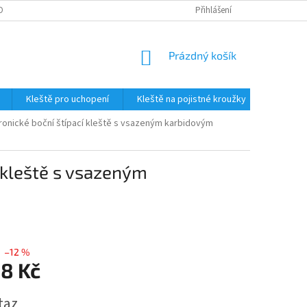
OBNÍCH ÚDAJŮ
Přihlášení
NÁKUPNÍ
Prázdný košík
KOŠÍK
Kleště pro uchopení
Kleště na pojistné kroužky
Štípací 
tronické boční štípací kleště s vsazeným karbidovým
í kleště s vsazeným
–12 %
38 Kč
taz