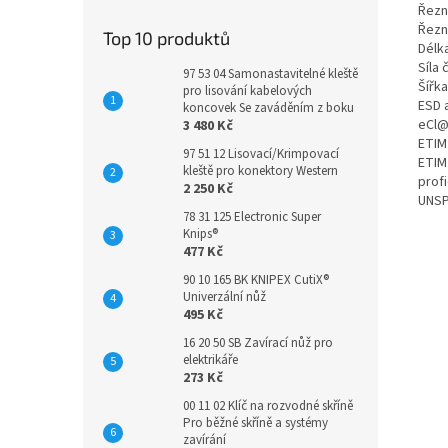
Řezn
Řezn
Top 10 produktů
Délka
Síla 
97 53 04 Samonastavitelné kleště
Šířka
pro lisování kabelových
ESD 
koncovek Se zaváděním z boku
eCl@
3 480 Kč
ETIM
97 51 12 Lisovací/Krimpovací
ETIM
kleště pro konektory Western
prof
2 250 Kč
UNSP
78 31 125 Electronic Super
Knips®
477 Kč
90 10 165 BK KNIPEX CutiX®
Univerzální nůž
495 Kč
16 20 50 SB Zavírací nůž pro
elektrikáře
273 Kč
00 11 02 Klíč na rozvodné skříně
Pro běžné skříně a systémy
zavírání