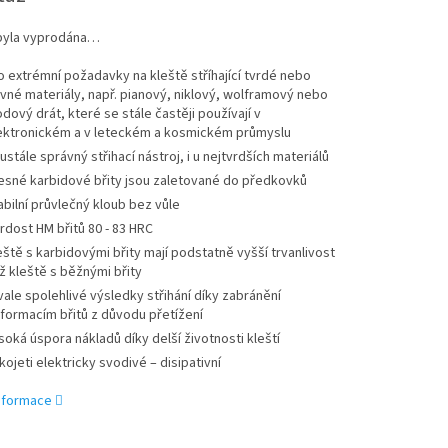
byla vyprodána…
o extrémní požadavky na kleště stříhající tvrdé nebo
vné materiály, např. pianový, niklový, wolframový nebo
odový drát, které se stále častěji používají v
ektronickém a v leteckém a kosmickém průmyslu
ustále správný střihací nástroj, i u nejtvrdších materiálů
esné karbidové břity jsou zaletované do předkovků
abilní průvlečný kloub bez vůle
rdost HM břitů 80 - 83 HRC
eště s karbidovými břity mají podstatně vyšší trvanlivost
ž kleště s běžnými břity
vale spolehlivé výsledky střihání díky zabránění
formacím břitů z důvodu přetížení
soká úspora nákladů díky delší životnosti kleští
kojeti elektricky svodivé – disipativní
informace