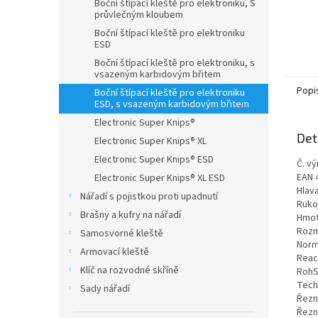
Boční štípací kleště pro elektroniku, S
průvlečným kloubem
Boční štípací kleště pro elektroniku
ESD
Boční štípací kleště pro elektroniku, s
vsazeným karbidovým břitem
Popi
Boční štípací kleště pro elektroniku
ESD, s vsazeným karbidovým břitem
Electronic Super Knips®
Det
Electronic Super Knips® XL
Electronic Super Knips® ESD
Č. vý
EAN 
Electronic Super Knips® XL ESD
Hlav
Nářadí s pojistkou proti upadnutí
Ruko
Brašny a kufry na nářadí
Hmot
Rozm
Samosvorné kleště
Norm
Armovací kleště
Reac
Klíč na rozvodné skříně
RohS
Tech
Sady nářadí
Řezn
Řezn