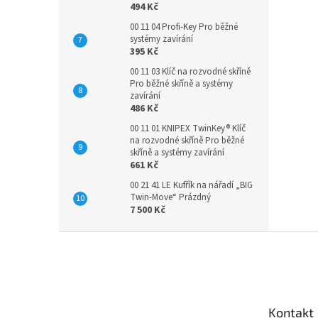
494 Kč
00 11 04 Profi-Key Pro běžné
systémy zavírání
395 Kč
00 11 03 Klíč na rozvodné skříně
Pro běžné skříně a systémy
zavírání
486 Kč
00 11 01 KNIPEX TwinKey® Klíč
na rozvodné skříně Pro běžné
skříně a systémy zavírání
661 Kč
00 21 41 LE Kufřík na nářadí „BIG
Twin-Move“ Prázdný
7 500 Kč
Z
á
p
a
t
Kontakt
í