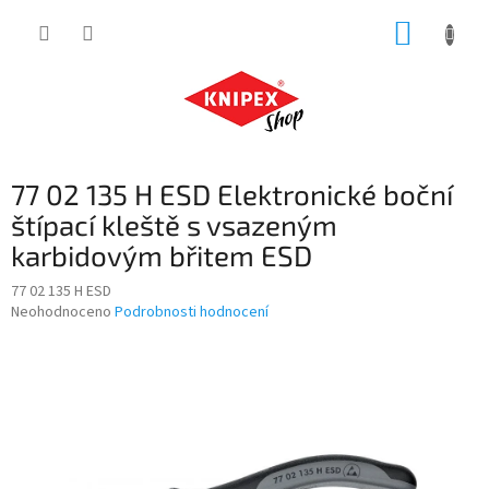
Přejít
NÁKUP
na
obsah
KOŠÍK
77 02 135 H ESD Elektronické boční
štípací kleště s vsazeným
karbidovým břitem ESD
77 02 135 H ESD
Průměrné
Neohodnoceno
Podrobnosti hodnocení
hodnocení
produktu
je
0,0
z
5
hvězdiček.