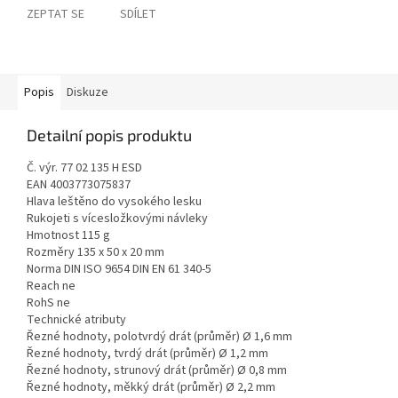
ZEPTAT SE
SDÍLET
Popis
Diskuze
Detailní popis produktu
Č. výr. 77 02 135 H ESD
EAN 4003773075837
Hlava leštěno do vysokého lesku
Rukojeti s vícesložkovými návleky
Hmotnost 115 g
Rozměry 135 x 50 x 20 mm
Norma DIN ISO 9654 DIN EN 61 340-5
Reach ne
RohS ne
Technické atributy
Řezné hodnoty, polotvrdý drát (průměr) Ø 1,6 mm
Řezné hodnoty, tvrdý drát (průměr) Ø 1,2 mm
Řezné hodnoty, strunový drát (průměr) Ø 0,8 mm
Řezné hodnoty, měkký drát (průměr) Ø 2,2 mm