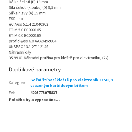
Délka čelisti (B) 18 mm
Síla čelisti (kloubu) (D) 9,5 mm
Šířka hlavy (A) 15 mm
ESD ano
eCl@ss 5.1.4 21040302
ETIM 5.0 EC000165
ETIM 6.0 EC000165
proficl@ss 6.0 AAA949c004
UNSPSC 13.1 27112149
Náhradní díly
35 99 01 Náhradní pružina pro kleště pro elektroniku, (2x)
Doplňkové parametry
Boční štípací kleště pro elektroniku ESD, s
Kategorie
:
vsazeným karbidovým břitem
EAN
:
4003773075837
Položka byla vyprodána…
Z
á
p