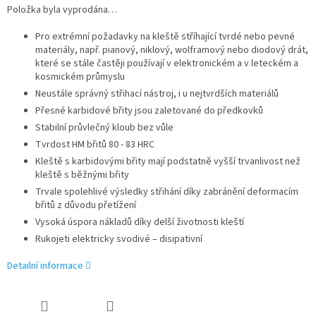
Položka byla vyprodána…
Pro extrémní požadavky na kleště stříhající tvrdé nebo pevné
materiály, např. pianový, niklový, wolframový nebo diodový drát,
které se stále častěji používají v elektronickém a v leteckém a
kosmickém průmyslu
Neustále správný střihací nástroj, i u nejtvrdších materiálů
Přesné karbidové břity jsou zaletované do předkovků
Stabilní průvlečný kloub bez vůle
Tvrdost HM břitů 80 - 83 HRC
Kleště s karbidovými břity mají podstatně vyšší trvanlivost než
kleště s běžnými břity
Trvale spolehlivé výsledky střihání díky zabránění deformacím
břitů z důvodu přetížení
Vysoká úspora nákladů díky delší životnosti kleští
Rukojeti elektricky svodivé – disipativní
Detailní informace