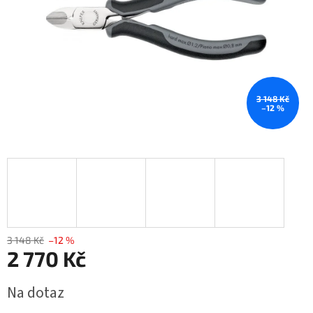
3 148 Kč
–12 %
3 148 Kč
–12 %
2 770 Kč
Měrná
Na dotaz
cena: