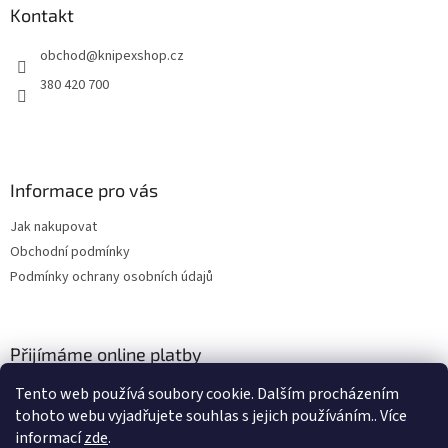
a
Kontakt
t
obchod
@
knipexshop.cz
í
380 420 700
Informace pro vás
Jak nakupovat
Obchodní podmínky
Podmínky ochrany osobních údajů
Přijímáme online platby
Tento web používá soubory cookie. Dalším procházením
tohoto webu vyjadřujete souhlas s jejich používáním.. Více
informací
zde
.