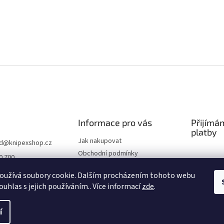
Informace pro vás
Přijímá
platby
Jak nakupovat
d
@
knipexshop.cz
Obchodní podmínky
0 700
Podmínky ochrany osobních
oužívá soubory cookie. Dalším procházením tohoto webu
údajů
ouhlas s jejich používáním.. Více informací
zde
.
í
.