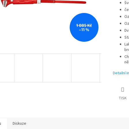
šv
če
Oz
Oz
1 085 Kč
–11 %
Dv
St
La
br
Ch
ně
Detailní 
TISK
s
Diskuze