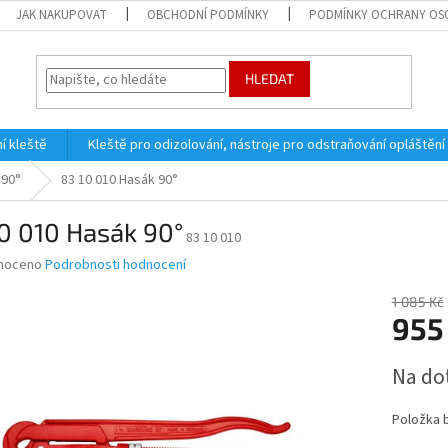
JAK NAKUPOVAT
OBCHODNÍ PODMÍNKY
PODMÍNKY OCHRANY OS
HLEDAT
í kleště
Kleště pro odizolování, nástroje pro odstraňování opláštění
 90°
83 10 010 Hasák 90°
0 010 Hasák 90°
83 10 010
né
noceno
Podrobnosti hodnocení
ní
u
1 085 Kč
955
Měrná
Na do
cena:
ek.
Položka 