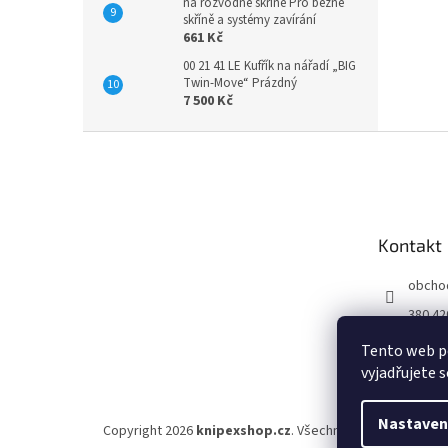
na rozvodné skříně Pro běžné
skříně a systémy zavírání
661 Kč
00 21 41 LE Kufřík na nářadí „BIG
Twin-Move“ Prázdný
7 500 Kč
Z
á
p
a
t
Kontakt
í
obcho
380 42
Tento web p
vyjadřujete s
Nastaven
Copyright 2026
knipexshop.cz
. Všechna práva vyhrazena