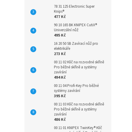
78 31 125 Electronic Super
Knips®
477 Kč
90 10 165 BK KNIPEX CutiX®
Univerzální nůž
495 Kč
16 20 50 SB Zavírací nůž pro
elektrikáře
273 Kč
00 11 02 Klíč na rozvodné skříně
Pro běžné skříně a systémy
zavírání
494 Kč
00 11 04 Profi-Key Pro běžné
systémy zavírání
395 Kč
00 11 03 Klíč na rozvodné skříně
Pro běžné skříně a systémy
zavírání
486 Kč
00 11 01 KNIPEX TwinKey® Klíč