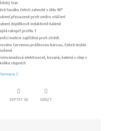
édský tvar
listi hasáku čelisti zahnuté v úhlu 90°
ubení přesazené proti směru otáčení
ubení doplňkově induktivně kalené
ojitá rukojeť profilu T
avěcí matice zajištěná proti ztrátě.
kováno červenou práškovou barvou, čelisti leskle
oušené
romvanadová elektroocel, kovaná, kalená v oleji v
kolika stupních
informace
ZEPTAT SE
SDÍLET