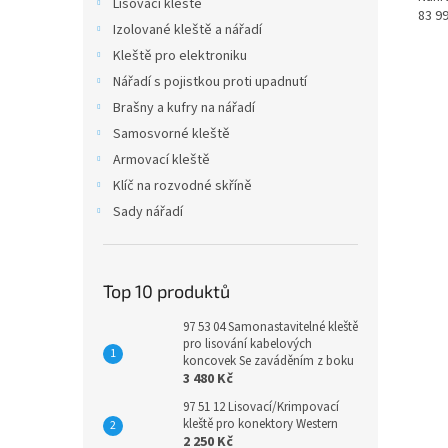
Lisovací kleště
83 9
Izolované kleště a nářadí
Kleště pro elektroniku
Nářadí s pojistkou proti upadnutí
Brašny a kufry na nářadí
Samosvorné kleště
Armovací kleště
Klíč na rozvodné skříně
Sady nářadí
Top 10 produktů
97 53 04 Samonastavitelné kleště
pro lisování kabelových
koncovek Se zaváděním z boku
3 480 Kč
97 51 12 Lisovací/Krimpovací
kleště pro konektory Western
2 250 Kč