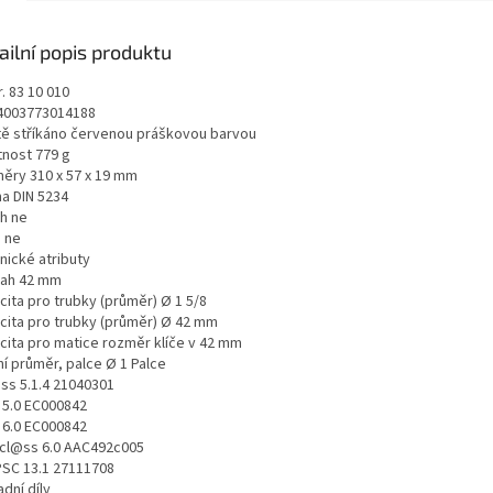
ailní popis produktu
r. 83 10 010
4003773014188
tě stříkáno červenou práškovou barvou
nost 779 g
ěry 310 x 57 x 19 mm
a DIN 5234
h ne
 ne
nické atributy
ah 42 mm
cita pro trubky (průměr) Ø 1 5/8
cita pro trubky (průměr) Ø 42 mm
cita pro matice rozměr klíče v 42 mm
ní průměr, palce Ø 1 Palce
ss 5.1.4 21040301
 5.0 EC000842
 6.0 EC000842
icl@ss 6.0 AAC492c005
SC 13.1 27111708
dní díly