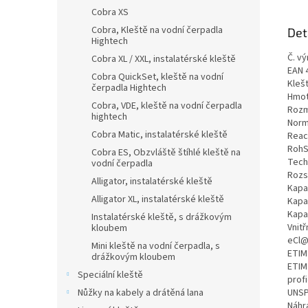
Cobra XS
Cobra, Kleště na vodní čerpadla
Det
Hightech
Č. vý
Cobra XL / XXL, instalatérské kleště
EAN 
Cobra QuickSet, kleště na vodní
Kleš
čerpadla Hightech
Hmot
Cobra, VDE, kleště na vodní čerpadla
Rozm
hightech
Norm
Cobra Matic, instalatérské kleště
Reac
RohS
Cobra ES, Obzvláště štíhlé kleště na
Tech
vodní čerpadla
Rozs
Alligator, instalatérské kleště
Kapa
Alligator XL, instalatérské kleště
Kapa
Kapa
Instalatérské kleště, s drážkovým
Vnitř
kloubem
eCl@
Mini kleště na vodní čerpadla, s
ETIM
drážkovým kloubem
ETIM
Speciální kleště
prof
Nůžky na kabely a drátěná lana
UNSP
Náhra