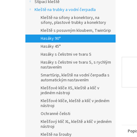
n
Štípací kleště
e
Kleště na trubky a vodní čerpadla
l
Kleště na sifony a konektory, na
sifony, plastové trubky a konektory
Kleště s posuvným kloubem, TwinGrip
Hasáky 90°
Hasáky 45°
Hasáky s čelistmi ve tvaru S
Hasáky s čelistmi ve tvaru S, s rychlým
nastavením
SmartGrip, kleště na vodní čerpadla s
automatickým nastavením
Klešťové klíče XS, kleště a klíč v
jediném nástroji
Klešťové klíče, kleště a klíč v jediném
nástroji
Ochranné čelisti
Klešťový klíč XL, kleště a klíč v jediném
nástroji
Popi
Kleště na šrouby