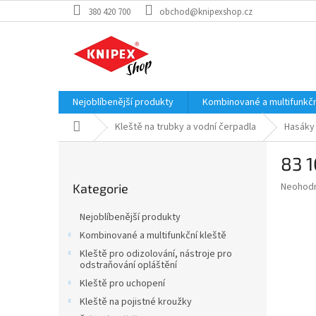
Přejít
380 420 700
obchod@knipexshop.cz
na
obsah
Nejoblíbenější produkty
Kombinované a multifunkčn
Domů
Kleště na trubky a vodní čerpadla
Hasáky
P
83 1
o
Přeskočit
s
Průměr
Neohod
Kategorie
kategorie
t
hodnoce
r
produkt
Nejoblíbenější produkty
a
je
Kombinované a multifunkční kleště
0,0
n
z
Kleště pro odizolování, nástroje pro
n
odstraňování opláštění
5
í
hvězdič
Kleště pro uchopení
p
Kleště na pojistné kroužky
a