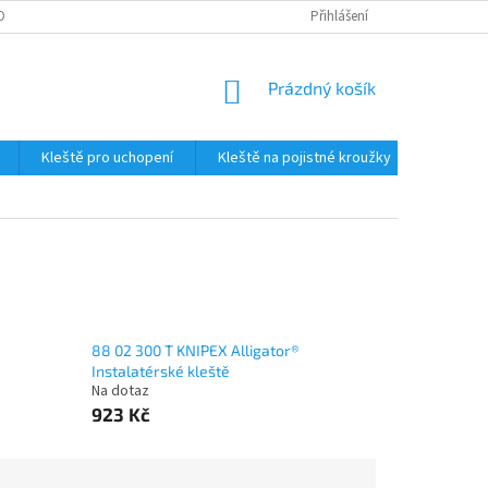
OBNÍCH ÚDAJŮ
Přihlášení
NÁKUPNÍ
Prázdný košík
KOŠÍK
Kleště pro uchopení
Kleště na pojistné kroužky
Štípací 
88 02 300 T KNIPEX Alligator®
Instalatérské kleště
Na dotaz
923 Kč