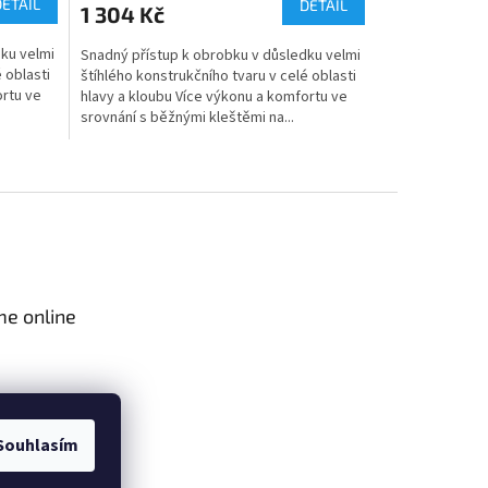
DETAIL
DETAIL
1 304 Kč
ku velmi
Snadný přístup k obrobku v důsledku velmi
 oblasti
štíhlého konstrukčního tvaru v celé oblasti
ortu ve
hlavy a kloubu Více výkonu a komfortu ve
srovnání s běžnými kleštěmi na...
me online
Souhlasím