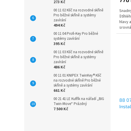
273 Kč
00 11 02 Klíč na rozvodné skříně
Snadný
Pro běžné skříně a systémy
štíhlé
zavírání
hlavy 
494 Kč
srovná
00 11 04 Profi-Key Pro běžné
systémy zavírání
395 Kč
00 11 03 Klíč na rozvodné skříně
Pro běžné skříně a systémy
zavírání
486 Kč
00 11 01 KNIPEX TwinKey® Klíč
na rozvodné skříně Pro běžné
skříně a systémy zavírání
661 Kč
00 21 41 LE Kufřík na nářadí „BIG
88 07
Twin-Move“ Prázdný
Insta
7 500 Kč