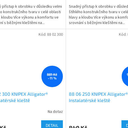
 přístup k obrobku v důsledku velmi
Snadný přístup k obrobku v důsled
ho konstrukčního tvaru v celé oblasti
štíhlého konstrukčního tvaru v celé
a kloubu Více výkonu a komfortu ve
hlavy a kloubu Více výkonu a komf
ní s běžnými kleštěmi na...
srovnání s běžnými kleštěmi na...
Kód:
88 02 300
Kód:
881 Kč
–11 %
 300 KNIPEX Alligator®
88 06 250 KNIPEX Alligator®
latérské kleště
Instalatérské kleště
Na dotaz
DETAIL
 Kč
849 Kč