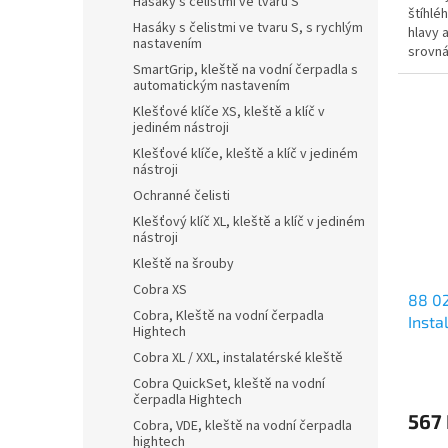
Hasáky s čelistmi ve tvaru S
štíhlé
Hasáky s čelistmi ve tvaru S, s rychlým
hlavy 
nastavením
srovná
SmartGrip, kleště na vodní čerpadla s
automatickým nastavením
Klešťové klíče XS, kleště a klíč v
jediném nástroji
Klešťové klíče, kleště a klíč v jediném
nástroji
Ochranné čelisti
Klešťový klíč XL, kleště a klíč v jediném
nástroji
Kleště na šrouby
Cobra XS
88 02
Cobra, Kleště na vodní čerpadla
Insta
Hightech
Cobra XL / XXL, instalatérské kleště
Cobra QuickSet, kleště na vodní
čerpadla Hightech
567
Cobra, VDE, kleště na vodní čerpadla
hightech