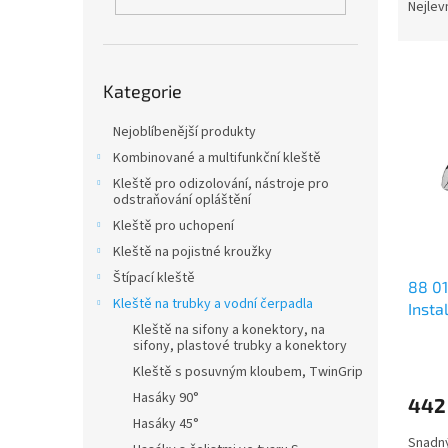
n
a
Nejlev
e
z
l
e
V
n
Přeskočit
Kategorie
ý
kategorie
í
p
p
Nejoblíbenější produkty
i
r
s
o
Kombinované a multifunkční kleště
p
d
Kleště pro odizolování, nástroje pro
odstraňování opláštění
r
u
o
k
Kleště pro uchopení
d
t
Kleště na pojistné kroužky
u
ů
Štípací kleště
88 01
k
Kleště na trubky a vodní čerpadla
Insta
t
Kleště na sifony a konektory, na
ů
sifony, plastové trubky a konektory
Kleště s posuvným kloubem, TwinGrip
Hasáky 90°
442
Hasáky 45°
Snadný