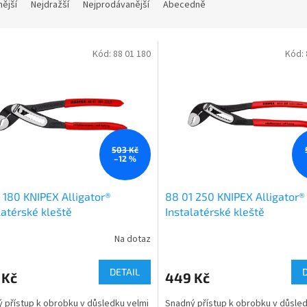
nější
Nejdražší
Nejprodávanější
Abecedně
Kód:
88 01 180
Kód:
503 Kč
–12 %
 180 KNIPEX Alligator®
88 01 250 KNIPEX Alligator®
latérské kleště
Instalatérské kleště
Na dotaz
DETAIL
 Kč
449 Kč
 přístup k obrobku v důsledku velmi
Snadný přístup k obrobku v důsled