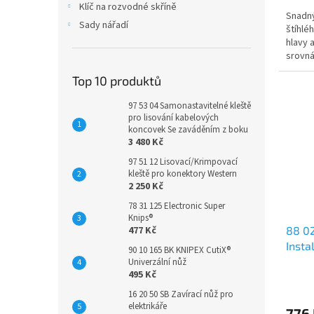
Klíč na rozvodné skříně
Snadný
Sady nářadí
štíhlé
hlavy 
srovná
Top 10 produktů
97 53 04 Samonastavitelné kleště
pro lisování kabelových
koncovek Se zaváděním z boku
3 480 Kč
97 51 12 Lisovací/Krimpovací
kleště pro konektory Western
2 250 Kč
78 31 125 Electronic Super
Knips®
88 02
477 Kč
Insta
90 10 165 BK KNIPEX CutiX®
Univerzální nůž
495 Kč
16 20 50 SB Zavírací nůž pro
elektrikáře
776