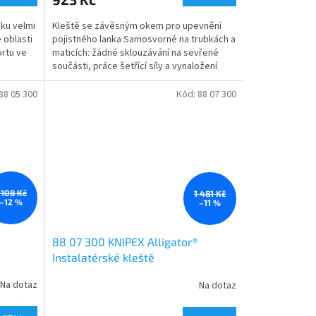
ku velmi
Kleště se závěsným okem pro upevnění
 oblasti
pojistného lanka Samosvorné na trubkách a
ortu ve
maticích: žádné sklouzávání na sevřené
součásti, práce šetřící síly a vynaložení
menší síly Plochy...
88 05 300
Kód:
88 07 300
 108 Kč
1 481 Kč
–12 %
–11 %
®
88 07 300 KNIPEX Alligator®
Instalatérské kleště
Na dotaz
Na dotaz