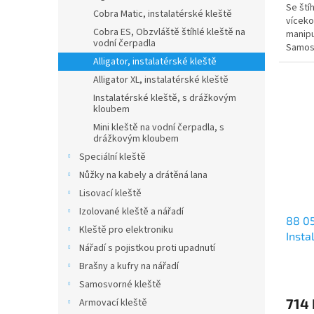
Se ští
Cobra Matic, instalatérské kleště
víceko
Cobra ES, Obzvláště štíhlé kleště na
manipu
vodní čerpadla
Samosv
sklouz
Alligator, instalatérské kleště
Alligator XL, instalatérské kleště
Instalatérské kleště, s drážkovým
kloubem
Mini kleště na vodní čerpadla, s
drážkovým kloubem
Speciální kleště
Nůžky na kabely a drátěná lana
Lisovací kleště
Izolované kleště a nářadí
88 05
Kleště pro elektroniku
Insta
Nářadí s pojistkou proti upadnutí
Brašny a kufry na nářadí
Samosvorné kleště
714 
Armovací kleště