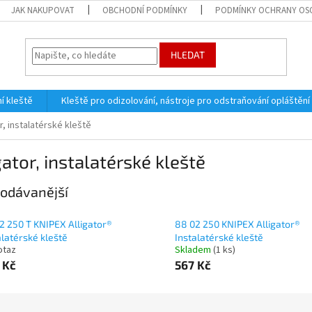
JAK NAKUPOVAT
OBCHODNÍ PODMÍNKY
PODMÍNKY OCHRANY OS
HLEDAT
í kleště
Kleště pro odizolování, nástroje pro odstraňování opláštění
or, instalatérské kleště
gator, instalatérské kleště
odávanější
2 250 T KNIPEX Alligator®
88 02 250 KNIPEX Alligator®
alatérské kleště
Instalatérské kleště
otaz
Skladem
(1 ks)
 Kč
567 Kč