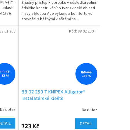
ku velmi
Snadný přístup k obrobku v důsledku velmi
 oblasti
štíhlého konstrukčního tvaru v celé oblasti
ortu ve
hlavy a kloubu Více výkonu a komfortu ve
srovnání s běžnými kleštěmi na...
88 01 300
Kód:
88 02 250 T
813 Kč
821 Kč
–12 %
–11 %
88 02 250 T KNIPEX Alligator®
Instalatérské kleště
Na dotaz
Na dotaz
DETAIL
DETAIL
723 Kč