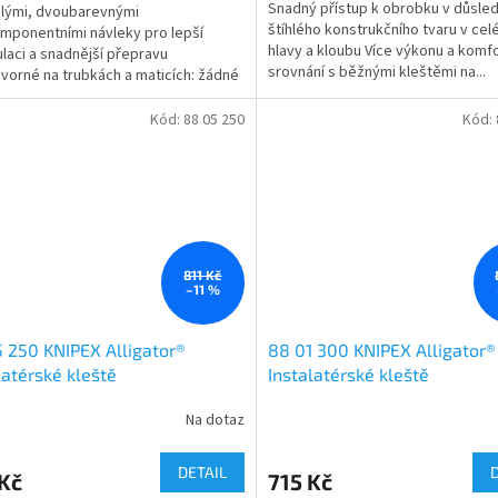
Snadný přístup k obrobku v důsled
hlými, dvoubarevnými
štíhlého konstrukčního tvaru v celé
mponentními návleky pro lepší
hlavy a kloubu Více výkonu a komf
laci a snadnější přepravu
srovnání s běžnými kleštěmi na...
orné na trubkách a maticích: žádné
ávání na sevřené součásti, práce...
Kód:
88 05 250
Kód:
811 Kč
–11 %
 250 KNIPEX Alligator®
88 01 300 KNIPEX Alligator®
latérské kleště
Instalatérské kleště
Na dotaz
DETAIL
Kč
715 Kč