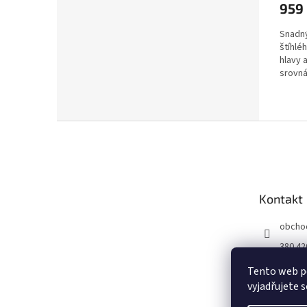
959
Snadný
štíhlé
hlavy 
srovná
Z
á
p
a
t
Kontakt
í
obcho
380 42
Tento web p
vyjadřujete s