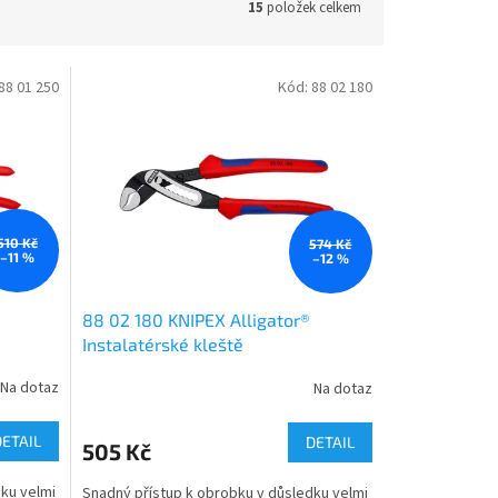
15
položek celkem
88 01 250
Kód:
88 02 180
510 Kč
574 Kč
–11 %
–12 %
88 02 180 KNIPEX Alligator®
Instalatérské kleště
Na dotaz
Na dotaz
DETAIL
DETAIL
505 Kč
ku velmi
Snadný přístup k obrobku v důsledku velmi