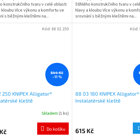
ho konstrukčního tvaru v celé oblasti
štíhlého konstrukčního tvaru v celé
a kloubu Více výkonu a komfortu ve
hlavy a kloubu Více výkonu a komf
ní s běžnými kleštěmi na...
srovnání s běžnými kleštěmi na...
Kód:
88 02 250
Kód:
644 Kč
–11 %
 250 KNIPEX Alligator®
88 03 180 KNIPEX Alligator®
latérské kleště
Instalatérské kleště
Skladem
(1 ks)
Do košíku
615 Kč
 Kč