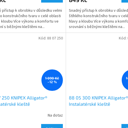
 přístup k obrobku v důsledku velmi
Snadný přístup k obrobku v důsled
ho konstrukčního tvaru v celé oblasti
štíhlého konstrukčního tvaru v celé
a kloubu Více výkonu a komfortu ve
hlavy a kloubu Více výkonu a komf
ní s běžnými kleštěmi na...
srovnání s běžnými kleštěmi na...
Kód:
88 07 250
Kód:
1 090 Kč
1
–12 %
 250 KNIPEX Alligator®
88 05 300 KNIPEX Alligator
latérské kleště
Instalatérské kleště
Na dotaz