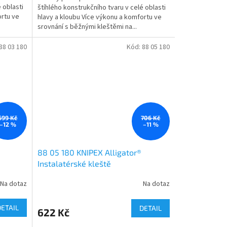
 oblasti
štíhlého konstrukčního tvaru v celé oblasti
ortu ve
hlavy a kloubu Více výkonu a komfortu ve
srovnání s běžnými kleštěmi na...
88 03 180
Kód:
88 05 180
699 Kč
706 Kč
–12 %
–11 %
88 05 180 KNIPEX Alligator®
Instalatérské kleště
Na dotaz
Na dotaz
DETAIL
DETAIL
622 Kč