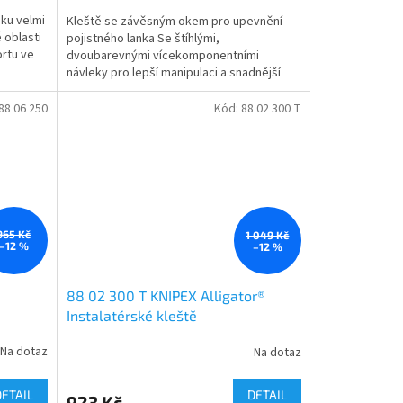
ku velmi
Kleště se závěsným okem pro upevnění
 oblasti
pojistného lanka Se štíhlými,
ortu ve
dvoubarevnými vícekomponentními
návleky pro lepší manipulaci a snadnější
přepravu Samosvorné na trubkách a...
88 06 250
Kód:
88 02 300 T
965 Kč
1 049 Kč
–12 %
–12 %
88 02 300 T KNIPEX Alligator®
Instalatérské kleště
Na dotaz
Na dotaz
DETAIL
DETAIL
923 Kč