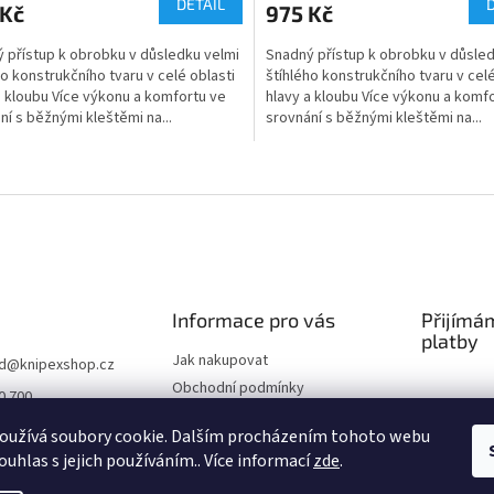
DETAIL
 Kč
975 Kč
 přístup k obrobku v důsledku velmi
Snadný přístup k obrobku v důsled
ho konstrukčního tvaru v celé oblasti
štíhlého konstrukčního tvaru v celé
a kloubu Více výkonu a komfortu ve
hlavy a kloubu Více výkonu a komf
ní s běžnými kleštěmi na...
srovnání s běžnými kleštěmi na...
O
v
l
á
d
a
c
í
Informace pro vás
Přijímá
p
platby
r
Jak nakupovat
d
@
knipexshop.cz
v
Obchodní podmínky
0 700
k
Podmínky ochrany osobních
y
oužívá soubory cookie. Dalším procházením tohoto webu
údajů
v
ouhlas s jejich používáním.. Více informací
zde
.
ý
p