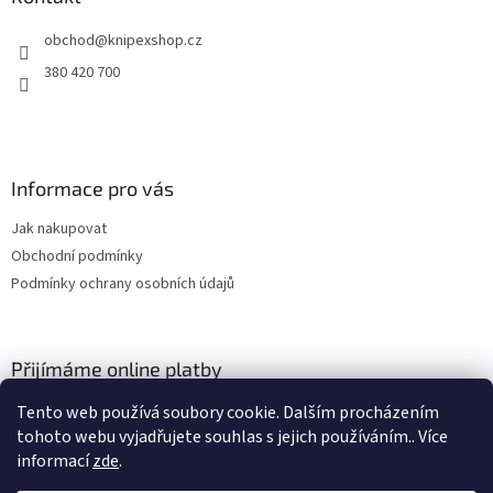
t
obchod
@
knipexshop.cz
í
380 420 700
Informace pro vás
Jak nakupovat
Obchodní podmínky
Podmínky ochrany osobních údajů
Přijímáme online platby
Tento web používá soubory cookie. Dalším procházením
tohoto webu vyjadřujete souhlas s jejich používáním.. Více
informací
zde
.