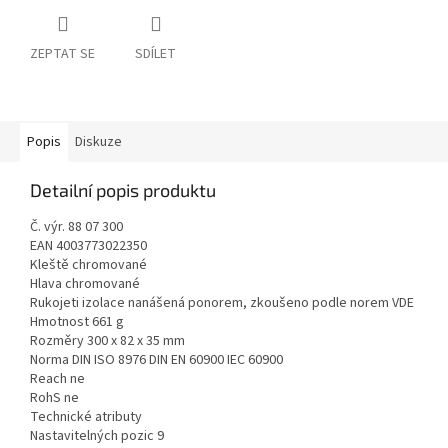
ZEPTAT SE
SDÍLET
Popis
Diskuze
Detailní popis produktu
Č. výr. 88 07 300
EAN 4003773022350
Kleště chromované
Hlava chromované
Rukojeti izolace nanášená ponorem, zkoušeno podle norem VDE
Hmotnost 661 g
Rozměry 300 x 82 x 35 mm
Norma DIN ISO 8976 DIN EN 60900 IEC 60900
Reach ne
RohS ne
Technické atributy
Nastavitelných pozic 9