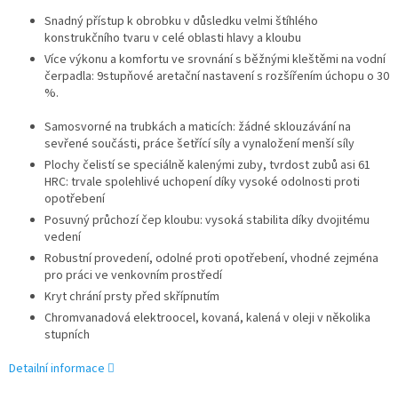
Snadný přístup k obrobku v důsledku velmi štíhlého
konstrukčního tvaru v celé oblasti hlavy a kloubu
Více výkonu a komfortu ve srovnání s běžnými kleštěmi na vodní
čerpadla: 9stupňové aretační nastavení s rozšířením úchopu o 30
%.
Samosvorné na trubkách a maticích: žádné sklouzávání na
sevřené součásti, práce šetřící síly a vynaložení menší síly
Plochy čelistí se speciálně kalenými zuby, tvrdost zubů asi 61
HRC: trvale spolehlivé uchopení díky vysoké odolnosti proti
opotřebení
Posuvný průchozí čep kloubu: vysoká stabilita díky dvojitému
vedení
Robustní provedení, odolné proti opotřebení, vhodné zejména
pro práci ve venkovním prostředí
Kryt chrání prsty před skřípnutím
Chromvanadová elektroocel, kovaná, kalená v oleji v několika
stupních
Detailní informace