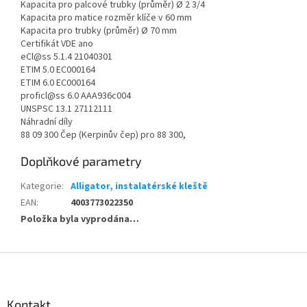
Kapacita pro palcové trubky (průměr) Ø 2 3/4
Kapacita pro matice rozměr klíče v 60 mm
Kapacita pro trubky (průměr) Ø 70 mm
Certifikát VDE ano
eCl@ss 5.1.4 21040301
ETIM 5.0 EC000164
ETIM 6.0 EC000164
proficl@ss 6.0 AAA936c004
UNSPSC 13.1 27112111
Náhradní díly
88 09 300 Čep (Kerpinův čep) pro 88 300,
Doplňkové parametry
Kategorie
:
Alligator, instalatérské kleště
EAN
:
4003773022350
Položka byla vyprodána…
Z
á
p
a
Kontakt