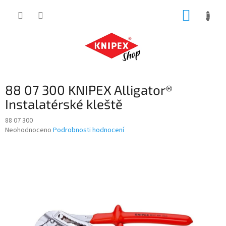
Přejít
NÁKUP
na
obsah
KOŠÍK
88 07 300 KNIPEX Alligator®
Instalatérské kleště
88 07 300
Průměrné
Neohodnoceno
Podrobnosti hodnocení
hodnocení
produktu
je
0,0
z
5
hvězdiček.