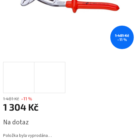
1 481 Kč
–11 %
1 481 Kč
–11 %
1 304 Kč
Měrná
Na dotaz
cena:
Položka byla vyprodána…