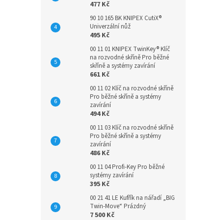
477 Kč
90 10 165 BK KNIPEX CutiX®
Univerzální nůž
495 Kč
00 11 01 KNIPEX TwinKey® Klíč
na rozvodné skříně Pro běžné
skříně a systémy zavírání
661 Kč
00 11 02 Klíč na rozvodné skříně
Pro běžné skříně a systémy
zavírání
494 Kč
00 11 03 Klíč na rozvodné skříně
Pro běžné skříně a systémy
zavírání
486 Kč
00 11 04 Profi-Key Pro běžné
systémy zavírání
395 Kč
00 21 41 LE Kufřík na nářadí „BIG
Twin-Move“ Prázdný
7 500 Kč