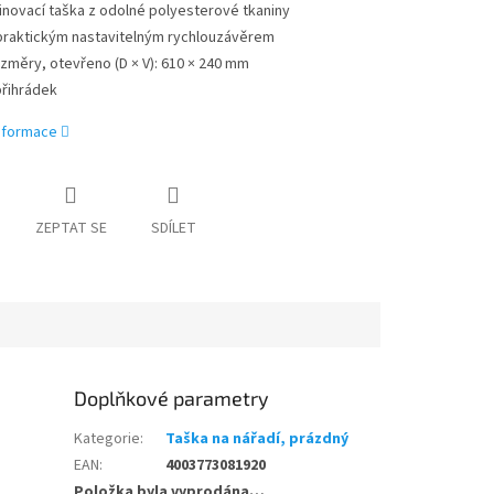
inovací taška z odolné polyesterové tkaniny
praktickým nastavitelným rychlouzávěrem
změry, otevřeno (D × V): 610 × 240 mm
přihrádek
informace
ZEPTAT SE
SDÍLET
Doplňkové parametry
Kategorie
:
Taška na nářadí, prázdný
EAN
:
4003773081920
Položka byla vyprodána…