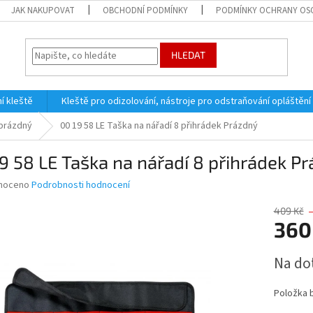
JAK NAKUPOVAT
OBCHODNÍ PODMÍNKY
PODMÍNKY OCHRANY OS
HLEDAT
í kleště
Kleště pro odizolování, nástroje pro odstraňování opláštění
 prázdný
00 19 58 LE Taška na nářadí 8 přihrádek Prázdný
9 58 LE Taška na nářadí 8 přihrádek P
né
noceno
Podrobnosti hodnocení
ní
u
409 Kč
360
Měrná
Na do
cena:
ek.
Položka 