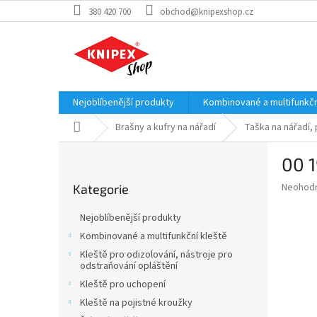
Přejít
380 420 700
obchod@knipexshop.cz
na
obsah
Nejoblíbenější produkty
Kombinované a multifunkčn
Domů
Brašny a kufry na nářadí
Taška na nářadí,
P
00 1
o
Přeskočit
s
Průměr
Neohod
Kategorie
kategorie
t
hodnoce
r
produkt
Nejoblíbenější produkty
a
je
Kombinované a multifunkční kleště
0,0
n
z
Kleště pro odizolování, nástroje pro
n
odstraňování opláštění
5
í
hvězdič
Kleště pro uchopení
p
Kleště na pojistné kroužky
a