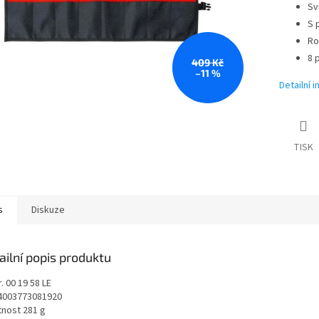
Sv
S 
Ro
8 
409 Kč
–11 %
Detailní 
TISK
s
Diskuze
ailní popis produktu
r. 00 19 58 LE
4003773081920
nost 281 g