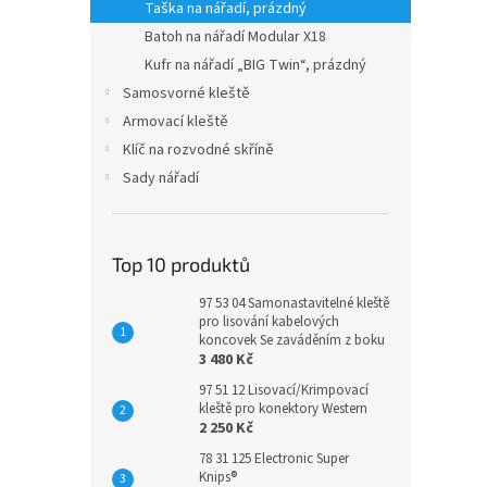
Taška na nářadí, prázdný
Batoh na nářadí Modular X18
Kufr na nářadí „BIG Twin“, prázdný
Samosvorné kleště
Armovací kleště
Klíč na rozvodné skříně
Sady nářadí
Top 10 produktů
97 53 04 Samonastavitelné kleště
pro lisování kabelových
koncovek Se zaváděním z boku
3 480 Kč
97 51 12 Lisovací/Krimpovací
kleště pro konektory Western
2 250 Kč
78 31 125 Electronic Super
Knips®