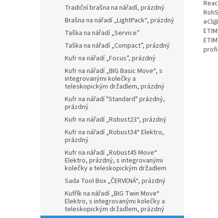
Reac
Tradiční brašna na nářadí, prázdný
RohS
Brašna na nářadí „LightPack“, prázdný
eCl@
ETIM
Taška na nářadí „Service”
ETIM
Taška na nářadí „Compact”, prázdný
prof
Kufr na nářadí „Focus”, prázdný
Kufr na nářadí „BIG Basic Move“, s
integrovanými kolečky a
teleskopickým držadlem, prázdný
Kufr na nářadí "Standard" prázdný,
prázdný
Kufr na nářadí „Robust23“, prázdný
Kufr na nářadí „Robust34“ Elektro,
prázdný
Kufr na nářadí „Robust45 Move“
Elektro, prázdný, s integrovanými
kolečky a teleskopickým držadlem
Sada Tool Box „ČERVENÁ“, prázdný
Kufřík na nářadí „BIG Twin Move“
Elektro, s integrovanými kolečky a
teleskopickým držadlem, prázdný