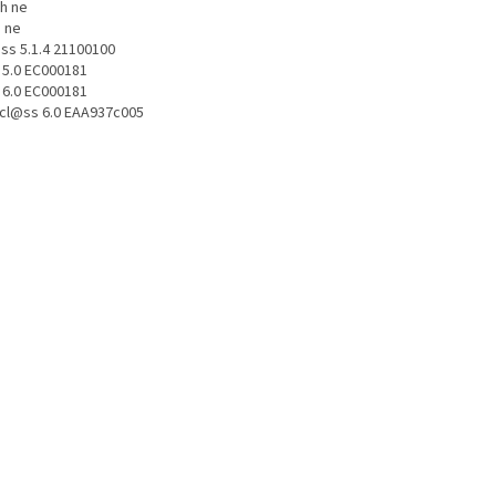
h ne
 ne
ss 5.1.4 21100100
 5.0 EC000181
 6.0 EC000181
icl@ss 6.0 EAA937c005