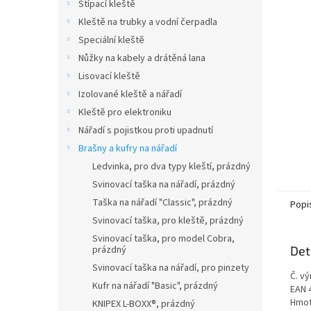
n
Štípací kleště
e
Kleště na trubky a vodní čerpadla
l
Speciální kleště
Nůžky na kabely a drátěná lana
Lisovací kleště
Izolované kleště a nářadí
Kleště pro elektroniku
Nářadí s pojistkou proti upadnutí
Brašny a kufry na nářadí
Ledvinka, pro dva typy kleští, prázdný
Svinovací taška na nářadí, prázdný
Taška na nářadí "Classic", prázdný
Popi
Svinovací taška, pro kleště, prázdný
Svinovací taška, pro model Cobra,
prázdný
Det
Svinovací taška na nářadí, pro pinzety
Č. vý
Kufr na nářadí "Basic", prázdný
EAN 
Hmot
KNIPEX L-BOXX®, prázdný