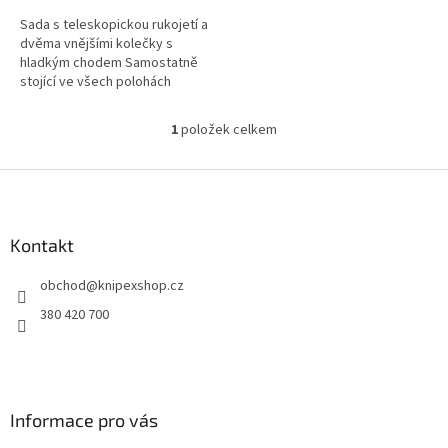
Sada s teleskopickou rukojetí a
dvěma vnějšími kolečky s
hladkým chodem Samostatně
stojící ve všech polohách
otevření díky držákům víka s
kloubovou mechanikou,
1
položek celkem
O
umístěným z obou...
v
l
Z
á
á
d
p
a
a
Kontakt
c
t
í
obchod
@
knipexshop.cz
í
p
r
380 420 700
v
k
y
v
ý
Informace pro vás
p
i