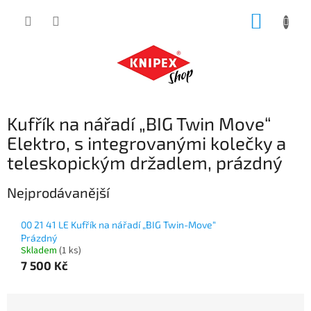
Přejít
NÁKUP
na
obsah
KOŠÍK
Kufřík na nářadí „BIG Twin Move“
Elektro, s integrovanými kolečky a
teleskopickým držadlem, prázdný
Nejprodávanější
00 21 41 LE Kufřík na nářadí „BIG Twin-Move“
Prázdný
Skladem
(1 ks)
7 500 Kč
Ř