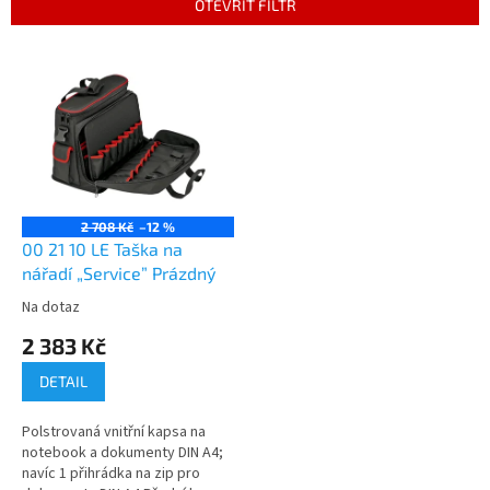
OTEVŘÍT FILTR
í
p
V
r
ý
o
p
d
i
u
s
k
p
t
r
ů
o
2 708 Kč
–12 %
d
00 21 10 LE Taška na
u
nářadí „Service” Prázdný
k
Na dotaz
t
2 383 Kč
ů
DETAIL
Polstrovaná vnitřní kapsa na
notebook a dokumenty DIN A4;
navíc 1 přihrádka na zip pro