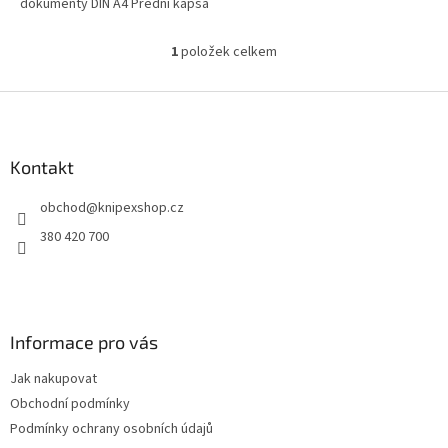
dokumenty DIN A4 Přední kapsa
otevíratelná na 90° s 8 kapsami
na nářadí a 1 malou vnitřní...
1
položek celkem
O
v
l
Z
á
á
d
p
a
a
Kontakt
c
t
í
obchod
@
knipexshop.cz
í
p
r
380 420 700
v
k
y
v
ý
Informace pro vás
p
i
Jak nakupovat
s
u
Obchodní podmínky
Podmínky ochrany osobních údajů