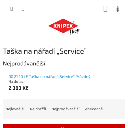
Přejít
NÁKUP
na
obsah
KOŠÍK
Taška na nářadí „Service”
Nejprodávanější
00 21 10 LE Taška na nářadí „Service” Prázdný
Na dotaz
2 383 Kč
Ř
a
Nejlevnější
Nejdražší
Nejprodávanější
Abecedně
z
e
n