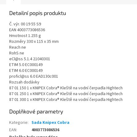
Detailní popis produktu
Č. výr. 00 19 55 S9
EAN 4003773086536
Hmotnost 1.255 g
Rozměry 330 x 115 x 35 mm
Reach ne
RohS ne
eCl@ss 5.1.4 21040301
ETIM 5.0 EC000149
ETIM 6.0 EC000149
proficl@ss 6.0 EAD130c001
Rozsah dodávky
87 01 150 1 x KNIPEX Cobra® Kleště na vodní čerpadla Hightech
87 01 250 1 x KNIPEX Cobra® Kleště na vodní čerpadla Hightech
87 01 300 1 x KNIPEX Cobra® Kleště na vodní čerpadla Hightech
Doplňkové parametry
Kategorie
:
Sada Knipex Cobra
EAN
:
4003773086536