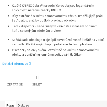
Kleště KNIPEX Cobra® na vodní čerpadla jsou legendárním
špičkovým nářadím značky KNIPEX
Díky extrémně silnému samosvornému efektu umožňují při práci
šetřit silou, aniž by došlo k prokluzu obrobku
Teď k dispozici v sadě různých velikostí a v našem odolném
kufru se stejným zdobným prvkem
Každá sada obsahuje troje špičkové různě velké kleště na vodní
čerpadla. Kleště mají rukojeti potažené tenkým plastem
Osvědčily se díky svému extrémně pevnému samosvornému
efektu a geniálnímu jemnému seřizování tlačítkem
Detailní informace
ZEPTAT SE
SDÍLET
Popis
Diskuze