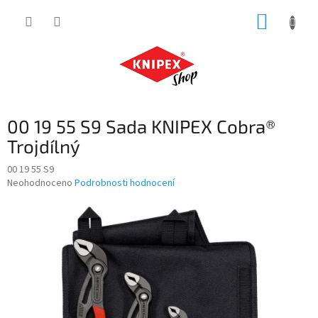
Přejít
NÁKUP
na
obsah
KOŠÍK
00 19 55 S9 Sada KNIPEX Cobra®
Trojdílný
00 19 55 S9
Průměrné
Neohodnoceno
Podrobnosti hodnocení
hodnocení
produktu
je
0,0
z
5
hvězdiček.