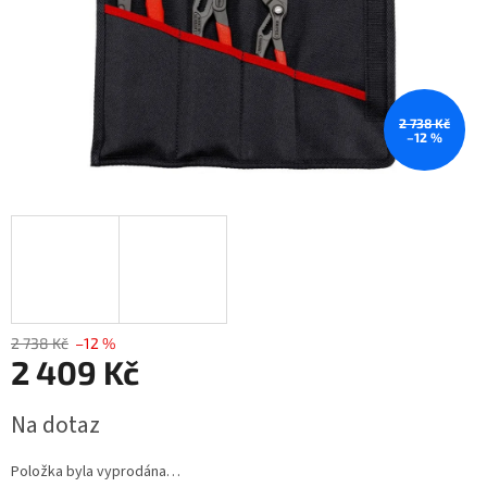
2 738 Kč
–12 %
2 738 Kč
–12 %
2 409 Kč
Měrná
Na dotaz
cena:
Položka byla vyprodána…