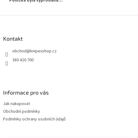
Položka byla vyprodána…
Z
á
p
a
Kontakt
t
obchod
@
knipexshop.cz
í
380 420 700
Informace pro vás
Jak nakupovat
Obchodní podmínky
Podmínky ochrany osobních údajů