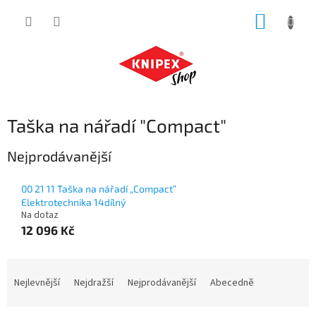
Přejít
NÁKUP
na
obsah
KOŠÍK
Taška na nářadí "Compact"
Nejprodávanější
00 21 11 Taška na nářadí „Compact”
Elektrotechnika 14dílný
Na dotaz
12 096 Kč
Ř
a
Nejlevnější
Nejdražší
Nejprodávanější
Abecedně
z
e