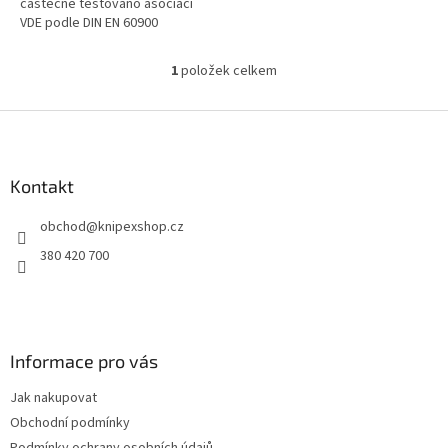
částečně testováno asociací
VDE podle DIN EN 60900
Kompaktní kufr na nářadí pro
servisního technika Vhodné
1
položek celkem
O
jako...
v
l
Z
á
á
d
p
a
a
Kontakt
c
t
í
obchod
@
knipexshop.cz
í
p
r
380 420 700
v
k
y
v
ý
Informace pro vás
p
i
Jak nakupovat
s
u
Obchodní podmínky