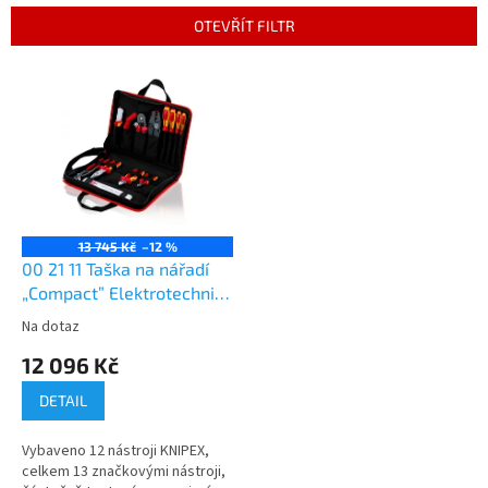
n
OTEVŘÍT FILTR
í
p
V
r
ý
o
p
d
i
u
s
k
p
t
r
ů
o
13 745 Kč
–12 %
d
00 21 11 Taška na nářadí
u
„Compact” Elektrotechnika
k
14dílný
Na dotaz
t
12 096 Kč
ů
DETAIL
Vybaveno 12 nástroji KNIPEX,
celkem 13 značkovými nástroji,