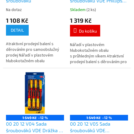
u
šroubováků
šroubováků VDE Phillips®
k
/ Pozidriv®
Na dotaz
Skladem
(2 ks)
t
1 108 Kč
1 319 Kč
ů
DETAIL
Do košíku
Atraktivní prodejní balení s
Nářadí v plastovém
děrováním pro samoobslužný
hlubokotažném obalu
prodej Nářadí v plastovém
s průhledným víkem Atraktivní
hlubokotažném obalu
prodejní balení s děrováním pro
s průhledným víkem Rozměry
samoobslužný prodej Rozměry
vnější (Š x V x H): 170 x 370 x
vnější (Š x V x H): 170 x 370 x...
40 mm
1 549 Kč
–12 %
1 549 Kč
–12 %
00 20 12 V04 Sada
00 20 12 V05 Sada
šroubováků VDE Drážka /
šroubováků VDE