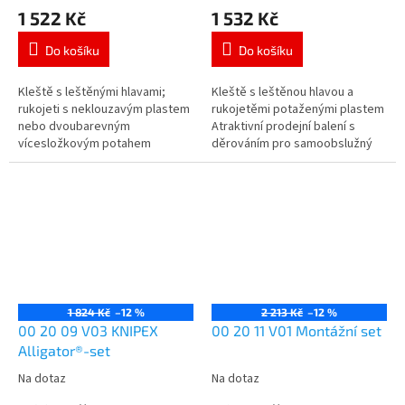
1 522 Kč
1 532 Kč
Do košíku
Do košíku
Kleště s leštěnými hlavami;
Kleště s leštěnou hlavou a
rukojeti s neklouzavým plastem
rukojetěmi potaženými plastem
nebo dvoubarevným
Atraktivní prodejní balení s
vícesložkovým potahem
děrováním pro samoobslužný
Atraktivní prodejní balení s
prodej Nářadí v plastovém
děrováním pro samoobslužný
hlubokotažném obalu...
prodej Nářadí...
1 824 Kč
–12 %
2 213 Kč
–12 %
00 20 09 V03 KNIPEX
00 20 11 V01 Montážní set
Alligator®-set
Na dotaz
Na dotaz