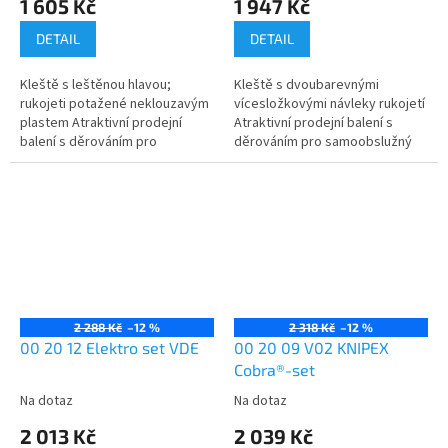
1 605 Kč
1 947 Kč
DETAIL
DETAIL
Kleště s leštěnou hlavou;
Kleště s dvoubarevnými
rukojeti potažené neklouzavým
vícesložkovými návleky rukojetí
plastem Atraktivní prodejní
Atraktivní prodejní balení s
balení s děrováním pro
děrováním pro samoobslužný
samoobslužný prodej Nářadí
prodej Nářadí v plastovém
v plastovém hlubokotažném
hlubokotažném obalu...
obalu...
2 288 Kč
–12 %
2 318 Kč
–12 %
00 20 12 Elektro set VDE
00 20 09 V02 KNIPEX
Cobra®-set
Na dotaz
Na dotaz
2 013 Kč
2 039 Kč