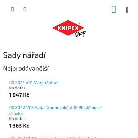
Přejít
NÁKUP
na
obsah
KOŠÍK
Sady nářadí
Nejprodávanější
00 20 11 V01 Montážní set
Na dotaz
1 947 Kč
00 20 12 V05 Sada šroubováků VDE PlusMinus /
drážka
Na dotaz
1 363 Kč