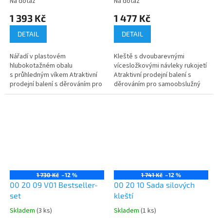
Na dotaz
Na dotaz
1 393 Kč
1 477 Kč
DETAIL
DETAIL
Nářadí v plastovém
Kleště s dvoubarevnými
hlubokotažném obalu
vícesložkovými návleky rukojetí
s průhledným víkem Atraktivní
Atraktivní prodejní balení s
prodejní balení s děrováním pro
děrováním pro samoobslužný
samoobslužný prodej Rozměry
prodej Nářadí v plastovém
vnější (Š x V x H): 170 x 370 x...
hlubokotažném obalu...
1 730 Kč
–12 %
1 741 Kč
–12 %
00 20 09 V01 Bestseller-
00 20 10 Sada silových
set
kleští
Skladem
(3 ks)
Skladem
(1 ks)