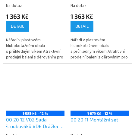
Phillips® / Pozidriv®
PlusMinus / drážka
Na dotaz
Na dotaz
1 363 Kč
1 363 Kč
DETAIL
DETAIL
Nářadí v plastovém
Nářadí v plastovém
hlubokotažném obalu
hlubokotažném obalu
s průhledným víkem Atraktivní
s průhledným víkem Atraktivní
prodejní balení s děrováním pro
prodejní balení s děrováním pro
samoobslužný prodej Rozměry
samoobslužný prodej Rozměry
vnější (Š x V x H): 170 x 370 x...
vnější (Š x V x H): 170 x 370 x...
1 583 Kč
–12 %
1 679 Kč
–12 %
00 20 12 V02 Sada
00 20 11 Montážní set
šroubováků VDE Drážka /
Phillips®