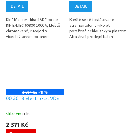
DETAIL
DETAIL
Kleště s certifikací VDE podle
Kleště šedě fosfátované
DIN EN/IEC 60900 1000 V, kleště
atramentolem, rukojeti
chromované, rukojeti s
potažené neklouzavým plastem
vícesložkovým potahem
Atraktivní prodejní balení s
Atraktivní prodejní balení s
děrováním pro samoobslužný
děrováním pro samoobslužný
prodej Nářadí v plastovém
prodej Nářadí...
hlubokotažném...
2 694 Kč
–11 %
00 20 13 Elektro set VDE
Skladem
(1 ks)
2 371 Kč