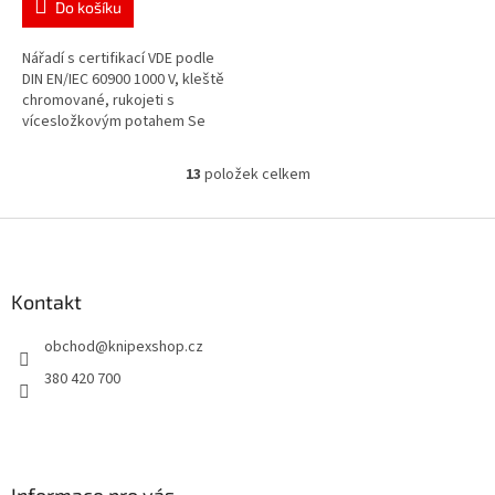
Do košíku
Nářadí s certifikací VDE podle
DIN EN/IEC 60900 1000 V, kleště
chromované, rukojeti s
vícesložkovým potahem Se
3 šroubováky WERA Atraktivní
prodejní balení s děrováním
13
položek celkem
O
pro...
v
l
Z
á
á
d
p
a
a
Kontakt
c
t
í
obchod
@
knipexshop.cz
í
p
r
380 420 700
v
k
y
v
ý