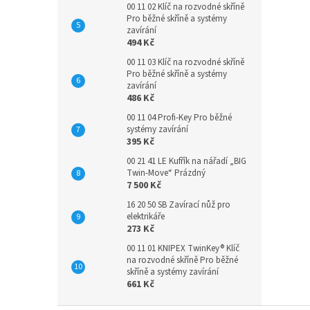
00 11 02 Klíč na rozvodné skříně
Pro běžné skříně a systémy
zavírání
494 Kč
00 11 03 Klíč na rozvodné skříně
Pro běžné skříně a systémy
zavírání
486 Kč
00 11 04 Profi-Key Pro běžné
systémy zavírání
395 Kč
00 21 41 LE Kufřík na nářadí „BIG
Twin-Move“ Prázdný
7 500 Kč
16 20 50 SB Zavírací nůž pro
elektrikáře
273 Kč
00 11 01 KNIPEX TwinKey® Klíč
na rozvodné skříně Pro běžné
skříně a systémy zavírání
661 Kč