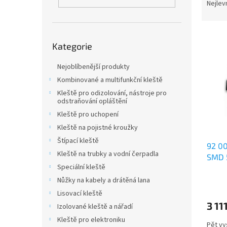
n
a
Nejlev
e
z
l
e
V
n
Přeskočit
Kategorie
ý
kategorie
í
p
p
Nejoblíbenější produkty
i
r
s
o
Kombinované a multifunkční kleště
p
d
Kleště pro odizolování, nástroje pro
odstraňování opláštění
r
u
o
k
Kleště pro uchopení
d
t
Kleště na pojistné kroužky
u
ů
Štípací kleště
92 00
k
Kleště na trubky a vodní čerpadla
SMD 
t
Speciální kleště
ů
Nůžky na kabely a drátěná lana
Lisovací kleště
3 11
Izolované kleště a nářadí
Kleště pro elektroniku
Pět vy