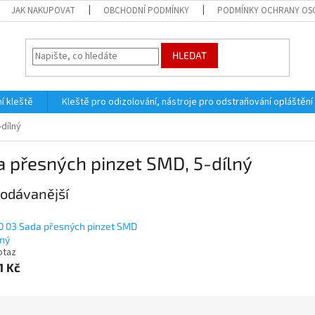
JAK NAKUPOVAT
OBCHODNÍ PODMÍNKY
PODMÍNKY OCHRANY OS
HLEDAT
í kleště
Kleště pro odizolování, nástroje pro odstraňování opláštění
dílný
 přesných pinzet SMD, 5-dílný
odávanější
0 03 Sada přesných pinzet SMD
lný
otaz
1 Kč