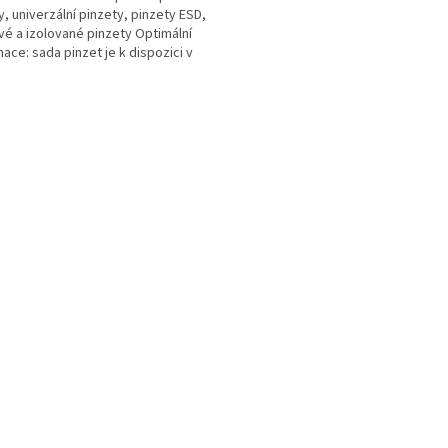
y, univerzální pinzety, pinzety ESD,
vé a izolované pinzety Optimální
ace: sada pinzet je k dispozici v
...
O
v
l
á
d
a
c
í
p
r
v
k
y
v
ý
p
i
s
u