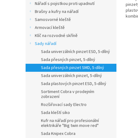
Nářadí s pojistkou proti upadnutí
pinzet
plasto
Brašny a kufry na nářadí
kombin
Samosvorné kleště
různých
Armovací kleště
Klíč na rozvodné skříně
Sady nářadí
Sada univerzálních pinzet ESD, 5-dílný
Sada přesných pinzet, 5-dílný
Sada přesných pinzet SMD, 5-dílný
Sada univerzálních pinzet, 5-dílný
Sada plastových pinzet ESD, 5-dílný
Sortiment Cobra v prodejním
zobrazení
Rozšiřovací sady Electro
Sada kleští siko
Kufr na nářadí pro profesionální
elektrikáře "Big twin move red"
Sada Knipex Cobra