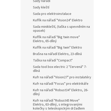
Sady nářadí
Sady kleští
Sada pro elektroinstalace
Kufřík na nářadí "Vision24" Elektro
Sada minikleští, (taška s upevněním na
opasek)
Kufřík na nářadí "Big twin move"
Elektro, 65-dílný
Kufřík na nářadí "Big twin" Elektro
Brašna na nářadí Elektro, 23-dílná
Taška na nářadí "Compact"
Sada tool box electric 2 "červená" 7-
dílná
Kufr na nářadí "Vision27" pro instalatéry
Kufr na nářadí "Focus" pro elektrikáře
Kufr na nářadí "Robust34" Elektro, 26-
dílný
Kufr na nářadí "Robust45 Move"
Elektro, 63-dílný, s integrovanými
kolečky s teleskopickým držadlem