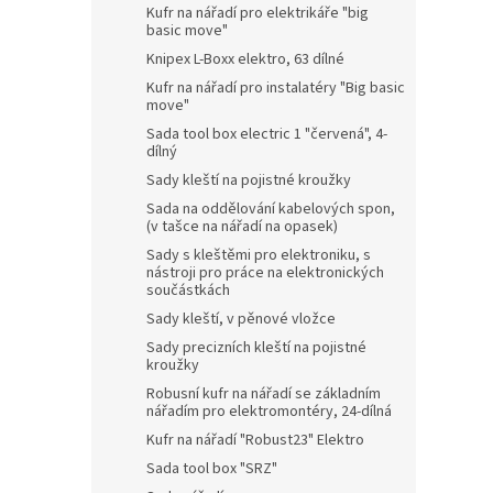
Kufr na nářadí pro elektrikáře "big
basic move"
Knipex L-Boxx elektro, 63 dílné
Kufr na nářadí pro instalatéry "Big basic
move"
Sada tool box electric 1 "červená", 4-
dílný
Sady kleští na pojistné kroužky
Sada na oddělování kabelových spon,
(v tašce na nářadí na opasek)
Sady s kleštěmi pro elektroniku, s
nástroji pro práce na elektronických
součástkách
Sady kleští, v pěnové vložce
Sady precizních kleští na pojistné
kroužky
Robusní kufr na nářadí se základním
nářadím pro elektromontéry, 24-dílná
Kufr na nářadí "Robust23" Elektro
Sada tool box "SRZ"