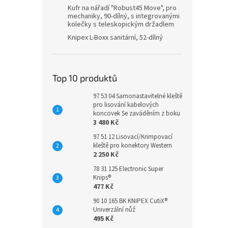
Kufr na nářadí "Robust45 Move", pro
mechaniky, 90-dílný, s integrovanými
kolečky s teleskopickým držadlem
Knipex L-Boxx sanitární, 52-dílný
Top 10 produktů
97 53 04 Samonastavitelné kleště
pro lisování kabelových
koncovek Se zaváděním z boku
3 480 Kč
97 51 12 Lisovací/Krimpovací
kleště pro konektory Western
2 250 Kč
78 31 125 Electronic Super
Knips®
477 Kč
90 10 165 BK KNIPEX CutiX®
Univerzální nůž
495 Kč