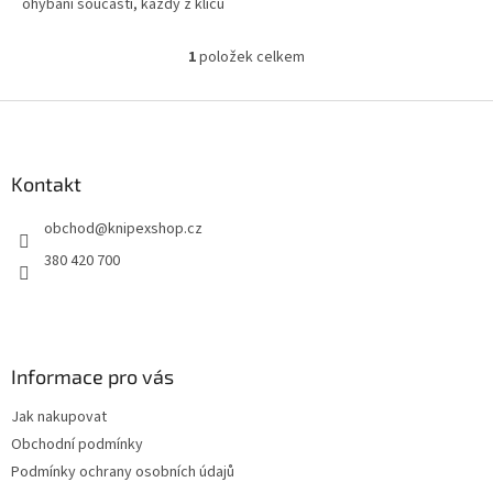
ohýbání součástí, každý z klíčů
nahradí celou sadu běžných
klíčů Praktická odolná...
1
položek celkem
O
v
l
Z
á
á
d
p
a
a
Kontakt
c
t
í
obchod
@
knipexshop.cz
í
p
r
380 420 700
v
k
y
v
ý
Informace pro vás
p
i
Jak nakupovat
s
u
Obchodní podmínky
Podmínky ochrany osobních údajů