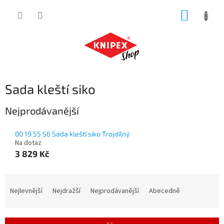
Přejít
NÁKUP
na
obsah
KOŠÍK
Sada kleští siko
Nejprodávanější
00 19 55 S6 Sada kleští siko Trojdílný
Na dotaz
3 829 Kč
Ř
a
Nejlevnější
Nejdražší
Nejprodávanější
Abecedně
z
e
n