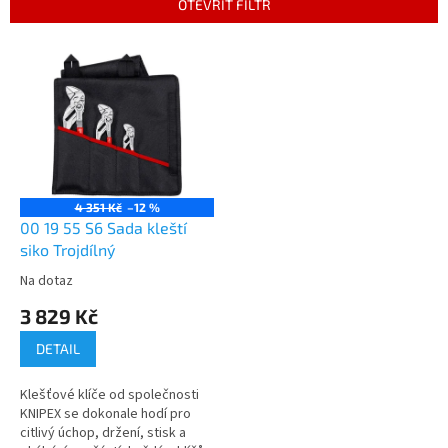
OTEVŘÍT FILTR
í
p
V
r
ý
o
p
d
i
u
s
k
p
t
r
ů
o
4 351 Kč
–12 %
d
00 19 55 S6 Sada kleští
u
siko Trojdílný
k
Na dotaz
t
3 829 Kč
ů
DETAIL
Klešťové klíče od společnosti
KNIPEX se dokonale hodí pro
citlivý úchop, držení, stisk a