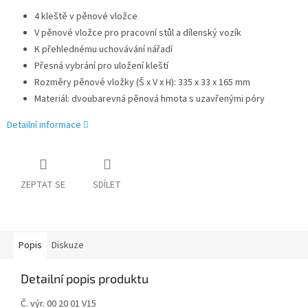
4 kleště v pěnové vložce
V pěnové vložce pro pracovní stůl a dílenský vozík
K přehlednému uchovávání nářadí
Přesná vybrání pro uložení kleští
Rozměry pěnové vložky (Š x V x H): 335 x 33 x 165 mm
Materiál: dvoubarevná pěnová hmota s uzavřenými póry
Detailní informace
ZEPTAT SE
SDÍLET
Popis
Diskuze
Detailní popis produktu
Č. výr. 00 20 01 V15