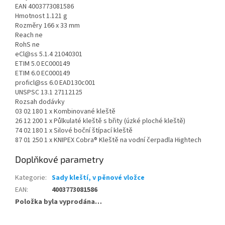
EAN 4003773081586
Hmotnost 1.121 g
Rozměry 166 x 33 mm
Reach ne
RohS ne
eCl@ss 5.1.4 21040301
ETIM 5.0 EC000149
ETIM 6.0 EC000149
proficl@ss 6.0 EAD130c001
UNSPSC 13.1 27112125
Rozsah dodávky
03 02 180 1 x Kombinované kleště
26 12 200 1 x Půlkulaté kleště s břity (úzké ploché kleště)
74 02 180 1 x Silové boční štípací kleště
87 01 250 1 x KNIPEX Cobra® Kleště na vodní čerpadla Hightech
Doplňkové parametry
Kategorie
:
Sady kleští, v pěnové vložce
EAN
:
4003773081586
Položka byla vyprodána…