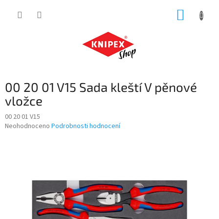
Přejít
NÁKUP
na
obsah
KOŠÍK
00 20 01 V15 Sada kleští V pěnové
vložce
00 20 01 V15
Průměrné
Neohodnoceno
Podrobnosti hodnocení
hodnocení
produktu
je
0,0
z
5
hvězdiček.