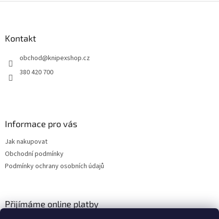
Z
á
p
a
Kontakt
t
obchod
@
knipexshop.cz
í
380 420 700
Informace pro vás
Jak nakupovat
Obchodní podmínky
Podmínky ochrany osobních údajů
Přijímáme online platby