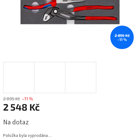
2 895 Kč
–11 %
2 895 Kč
–11 %
2 548 Kč
Měrná
Na dotaz
cena:
Položka byla vyprodána…