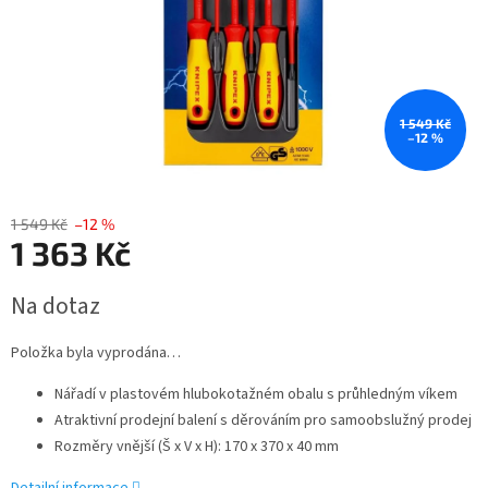
1 549 Kč
–12 %
1 549 Kč
–12 %
1 363 Kč
Měrná
Na dotaz
cena:
Položka byla vyprodána…
Nářadí v plastovém hlubokotažném obalu s průhledným víkem
Atraktivní prodejní balení s děrováním pro samoobslužný prodej
Rozměry vnější (Š x V x H): 170 x 370 x 40 mm