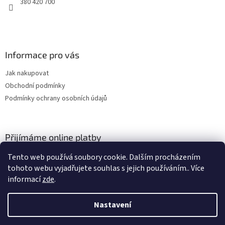
380 420 700
Informace pro vás
Jak nakupovat
Obchodní podmínky
Podmínky ochrany osobních údajů
Přijímáme online platby
Tento web používá soubory cookie. Dalším procházením
tohoto webu vyjadřujete souhlas s jejich používáním.. Více
informací
zde
.
Nastavení
Vytvořil Shoptet