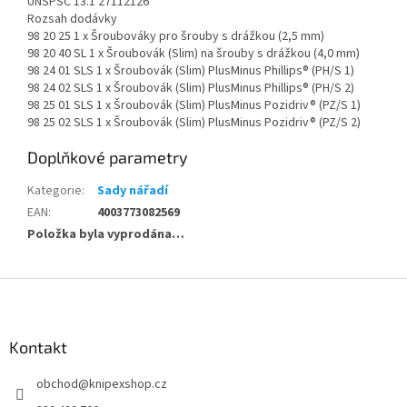
UNSPSC 13.1 27112126
Rozsah dodávky
98 20 25 1 x Šroubováky pro šrouby s drážkou (2,5 mm)
98 20 40 SL 1 x Šroubovák (Slim) na šrouby s drážkou (4,0 mm)
98 24 01 SLS 1 x Šroubovák (Slim) PlusMinus Phillips® (PH/S 1)
98 24 02 SLS 1 x Šroubovák (Slim) PlusMinus Phillips® (PH/S 2)
98 25 01 SLS 1 x Šroubovák (Slim) PlusMinus Pozidriv® (PZ/S 1)
98 25 02 SLS 1 x Šroubovák (Slim) PlusMinus Pozidriv® (PZ/S 2)
Doplňkové parametry
Kategorie
:
Sady nářadí
EAN
:
4003773082569
Položka byla vyprodána…
Z
á
p
a
Kontakt
t
obchod
@
knipexshop.cz
í