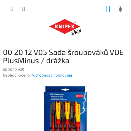
Přejít
NÁKUP
na
obsah
KOŠÍK
00 20 12 V05 Sada šroubováků VDE
PlusMinus / drážka
00 20 12 V05
Průměrné
Neohodnoceno
Podrobnosti hodnocení
hodnocení
produktu
je
0,0
z
5
hvězdiček.