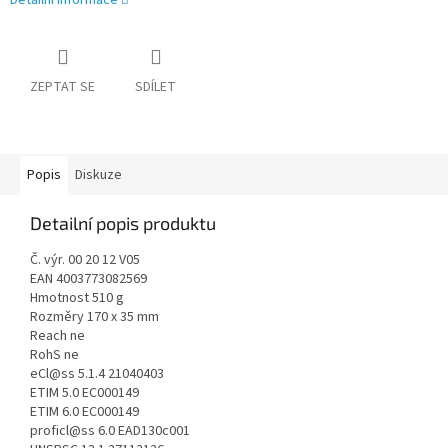
Detailní informace
ZEPTAT SE
SDÍLET
Popis
Diskuze
Detailní popis produktu
Č. výr. 00 20 12 V05
EAN 4003773082569
Hmotnost 510 g
Rozměry 170 x 35 mm
Reach ne
RohS ne
eCl@ss 5.1.4 21040403
ETIM 5.0 EC000149
ETIM 6.0 EC000149
proficl@ss 6.0 EAD130c001