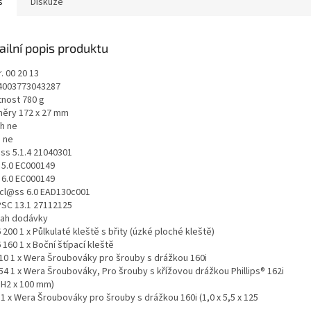
s
Diskuze
ailní popis produktu
r. 00 20 13
4003773043287
nost 780 g
ěry 172 x 27 mm
h ne
 ne
ss 5.1.4 21040301
 5.0 EC000149
 6.0 EC000149
icl@ss 6.0 EAD130c001
SC 13.1 27112125
ah dodávky
 200 1 x Půlkulaté kleště s břity (úzké ploché kleště)
 160 1 x Boční štípací kleště
10 1 x Wera Šroubováky pro šrouby s drážkou 160i
54 1 x Wera Šroubováky, Pro šrouby s křížovou drážkou Phillips® 162i
PH2 x 100 mm)
1 x Wera Šroubováky pro šrouby s drážkou 160i (1,0 x 5,5 x 125