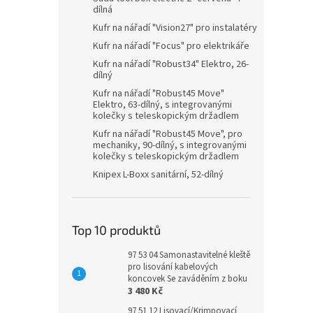
dílná
Kufr na nářadí "Vision27" pro instalatéry
Kufr na nářadí "Focus" pro elektrikáře
Kufr na nářadí "Robust34" Elektro, 26-
dílný
Kufr na nářadí "Robust45 Move"
Elektro, 63-dílný, s integrovanými
kolečky s teleskopickým držadlem
Kufr na nářadí "Robust45 Move", pro
mechaniky, 90-dílný, s integrovanými
kolečky s teleskopickým držadlem
Knipex L-Boxx sanitární, 52-dílný
Top 10 produktů
97 53 04 Samonastavitelné kleště
pro lisování kabelových
koncovek Se zaváděním z boku
3 480 Kč
97 51 12 Lisovací/Krimpovací