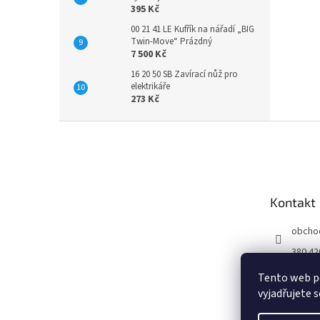
395 Kč
00 21 41 LE Kufřík na nářadí „BIG
Twin-Move“ Prázdný
7 500 Kč
16 20 50 SB Zavírací nůž pro
elektrikáře
273 Kč
Z
á
p
a
t
Kontakt
í
obcho
380 42
Tento web p
vyjadřujete s