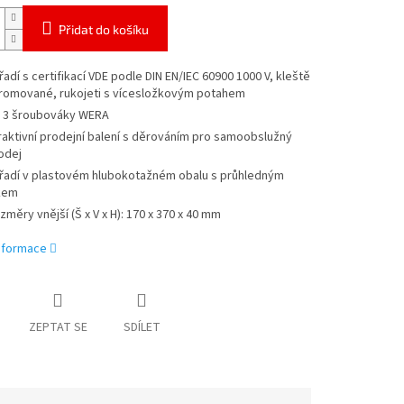
Přidat do košíku
řadí s certifikací VDE podle DIN EN/IEC 60900 1000 V, kleště
romované, rukojeti s vícesložkovým potahem
 3 šroubováky WERA
raktivní prodejní balení s děrováním pro samoobslužný
odej
řadí v plastovém hlubokotažném obalu s průhledným
kem
změry vnější (Š x V x H): 170 x 370 x 40 mm
informace
ZEPTAT SE
SDÍLET