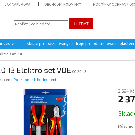
JAK NAKUPOVAT
OBCHODNÍ PODMÍNKY
PODMÍNKY OCHRANY OS
HLEDAT
í kleště
Kleště pro odizolování, nástroje pro odstraňování opláštění
lektro set VDE
0 13 Elektro set VDE
00 20 13
né
noceno
Podrobnosti hodnocení
ní
u
2 694 Kč
2 37
Měrná
Skla
cena:
ek.
Můžeme d