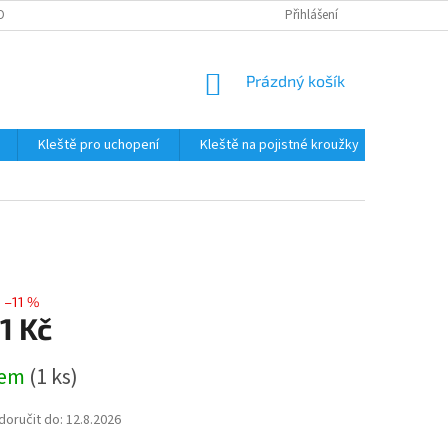
OBNÍCH ÚDAJŮ
Přihlášení
NÁKUPNÍ
Prázdný košík
KOŠÍK
Kleště pro uchopení
Kleště na pojistné kroužky
Štípací 
–11 %
1 Kč
dem
(1 ks)
oručit do:
12.8.2026