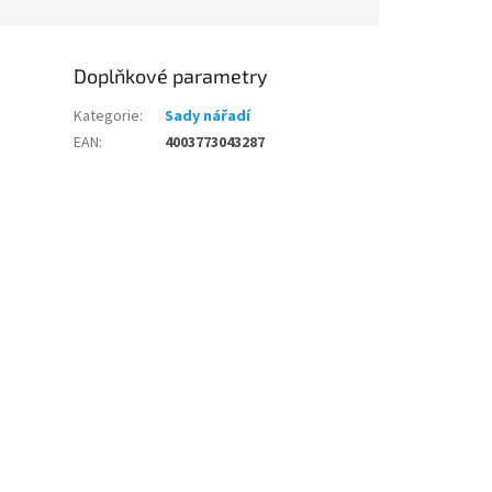
Doplňkové parametry
Kategorie
:
Sady nářadí
EAN
:
4003773043287