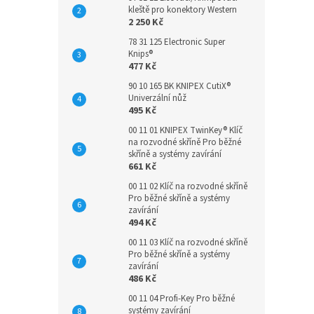
kleště pro konektory Western
2 250 Kč
78 31 125 Electronic Super
Knips®
477 Kč
90 10 165 BK KNIPEX CutiX®
Univerzální nůž
495 Kč
00 11 01 KNIPEX TwinKey® Klíč
na rozvodné skříně Pro běžné
skříně a systémy zavírání
661 Kč
00 11 02 Klíč na rozvodné skříně
Pro běžné skříně a systémy
zavírání
494 Kč
00 11 03 Klíč na rozvodné skříně
Pro běžné skříně a systémy
zavírání
486 Kč
00 11 04 Profi-Key Pro běžné
systémy zavírání