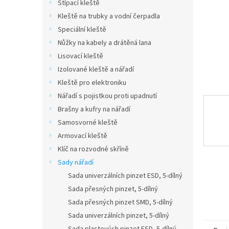
n
Štípací kleště
e
Kleště na trubky a vodní čerpadla
l
Speciální kleště
Nůžky na kabely a drátěná lana
Lisovací kleště
Izolované kleště a nářadí
Kleště pro elektroniku
Nářadí s pojistkou proti upadnutí
Brašny a kufry na nářadí
Samosvorné kleště
Armovací kleště
Klíč na rozvodné skříně
Sady nářadí
Sada univerzálních pinzet ESD, 5-dílný
Sada přesných pinzet, 5-dílný
Sada přesných pinzet SMD, 5-dílný
Sada univerzálních pinzet, 5-dílný