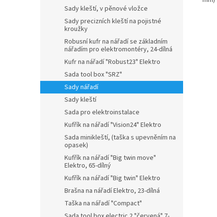
mm)
Sady kleští, v pěnové vložce
Sady precizních kleští na pojistné
kroužky
Robusní kufr na nářadí se základním
nářadím pro elektromontéry, 24-dílná
Kufr na nářadí "Robust23" Elektro
Sada tool box "SRZ"
Sady nářadí
Sady kleští
Sada pro elektroinstalace
Kufřík na nářadí "Vision24" Elektro
Sada minikleští, (taška s upevněním na
opasek)
Kufřík na nářadí "Big twin move"
Elektro, 65-dílný
Kufřík na nářadí "Big twin" Elektro
Brašna na nářadí Elektro, 23-dílná
Taška na nářadí "Compact"
Sada tool box electric 2 "červená" 7-