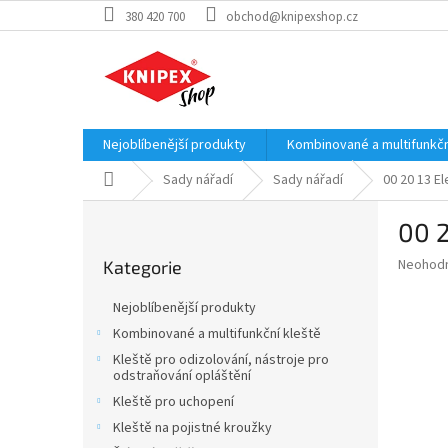
Přejít
380 420 700
obchod@knipexshop.cz
na
obsah
Nejoblíbenější produkty
Kombinované a multifunkčn
Domů
Sady nářadí
Sady nářadí
00 20 13 E
P
00 2
o
Přeskočit
s
Průměr
Neohod
Kategorie
kategorie
t
hodnoce
r
produkt
Nejoblíbenější produkty
a
je
Kombinované a multifunkční kleště
0,0
n
z
Kleště pro odizolování, nástroje pro
n
odstraňování opláštění
5
í
hvězdič
Kleště pro uchopení
p
Kleště na pojistné kroužky
a