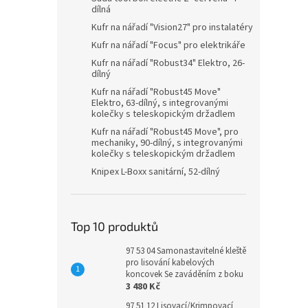
dílná
Kufr na nářadí "Vision27" pro instalatéry
Kufr na nářadí "Focus" pro elektrikáře
Kufr na nářadí "Robust34" Elektro, 26-
dílný
Kufr na nářadí "Robust45 Move"
Elektro, 63-dílný, s integrovanými
kolečky s teleskopickým držadlem
Kufr na nářadí "Robust45 Move", pro
mechaniky, 90-dílný, s integrovanými
kolečky s teleskopickým držadlem
Knipex L-Boxx sanitární, 52-dílný
Top 10 produktů
97 53 04 Samonastavitelné kleště
pro lisování kabelových
koncovek Se zaváděním z boku
3 480 Kč
97 51 12 Lisovací/Krimpovací