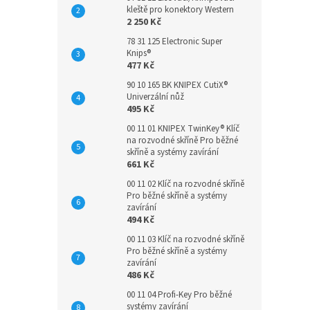
kleště pro konektory Western
2 250 Kč
78 31 125 Electronic Super
Knips®
477 Kč
90 10 165 BK KNIPEX CutiX®
Univerzální nůž
495 Kč
00 11 01 KNIPEX TwinKey® Klíč
na rozvodné skříně Pro běžné
skříně a systémy zavírání
661 Kč
00 11 02 Klíč na rozvodné skříně
Pro běžné skříně a systémy
zavírání
494 Kč
00 11 03 Klíč na rozvodné skříně
Pro běžné skříně a systémy
zavírání
486 Kč
00 11 04 Profi-Key Pro běžné
systémy zavírání