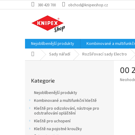
Přejít
380 420 700
obchod@knipexshop.cz
na
obsah
Nejoblíbenější produkty
Kombinované a multifunkčn
Domů
Sady nářadí
Rozšiřovací sady Electro
P
00 2
o
Přeskočit
s
Průměr
Neohod
Kategorie
kategorie
t
hodnoce
r
produkt
Nejoblíbenější produkty
a
je
Kombinované a multifunkční kleště
0,0
n
z
Kleště pro odizolování, nástroje pro
n
odstraňování opláštění
5
í
hvězdič
Kleště pro uchopení
p
Kleště na pojistné kroužky
a