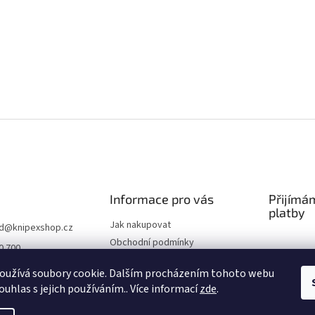
Informace pro vás
Přijímá
platby
Jak nakupovat
d
@
knipexshop.cz
Obchodní podmínky
0 700
Podmínky ochrany osobních
oužívá soubory cookie. Dalším procházením tohoto webu
údajů
ouhlas s jejich používáním.. Více informací
zde
.