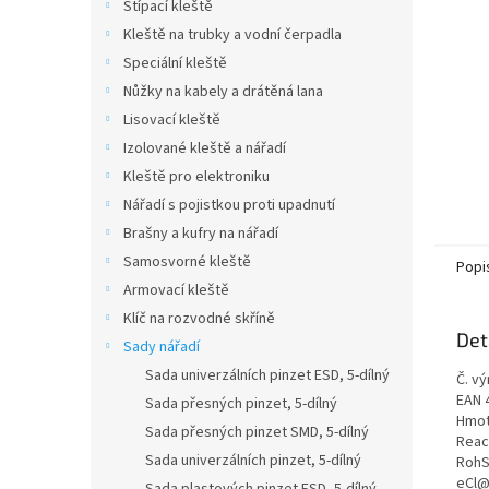
n
Štípací kleště
e
Kleště na trubky a vodní čerpadla
l
Speciální kleště
Nůžky na kabely a drátěná lana
Lisovací kleště
Izolované kleště a nářadí
Kleště pro elektroniku
Nářadí s pojistkou proti upadnutí
Brašny a kufry na nářadí
Samosvorné kleště
Popi
Armovací kleště
Klíč na rozvodné skříně
Det
Sady nářadí
Sada univerzálních pinzet ESD, 5-dílný
Č. vý
EAN 
Sada přesných pinzet, 5-dílný
Hmot
Sada přesných pinzet SMD, 5-dílný
Reac
Sada univerzálních pinzet, 5-dílný
RohS
eCl@