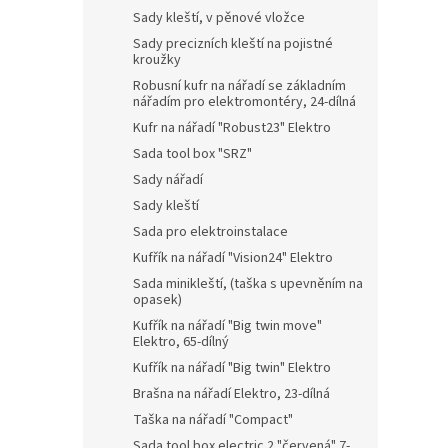
Sady kleští, v pěnové vložce
Sady precizních kleští na pojistné
kroužky
Robusní kufr na nářadí se základním
nářadím pro elektromontéry, 24-dílná
Kufr na nářadí "Robust23" Elektro
Sada tool box "SRZ"
Sady nářadí
Sady kleští
Sada pro elektroinstalace
Kufřík na nářadí "Vision24" Elektro
Sada minikleští, (taška s upevněním na
opasek)
Kufřík na nářadí "Big twin move"
Elektro, 65-dílný
Kufřík na nářadí "Big twin" Elektro
Brašna na nářadí Elektro, 23-dílná
Taška na nářadí "Compact"
Sada tool box electric 2 "červená" 7-