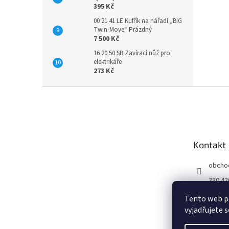
395 Kč
00 21 41 LE Kufřík na nářadí „BIG
Twin-Move“ Prázdný
7 500 Kč
16 20 50 SB Zavírací nůž pro
elektrikáře
273 Kč
Z
á
p
a
t
Kontakt
í
obcho
380 42
Tento web p
vyjadřujete s