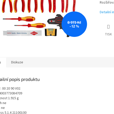
Rozšiřova
Detailní 
8 973 Kč
–12 %
TISK
s
Diskuze
ailní popis produktu
r. 00 20 90 V02
4003773084709
nost 1.915 g
h ne
 ne
ss 5.1.4 21100100