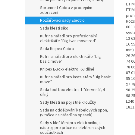
Sada plastových pinzet ESD, 5-dílný
ETIM
Sortiment Cobra v prodejním
ETIM
zobrazení
prof
Rozšiřovací sady Electro
Rozs
00 1
Sada kleští siko
syst
Kufr na nářadí pro profesionální
12 62
elektrikáře "Big twin move red"
16 95
Sada Knipex Cobra
mm)
26 26
Kufr na nářadí pro elektrikáře "big
74 06
basic move"
78 06
Knipex L-Boxx elektro, 63 dílné
87 0
Kufr na nářadí pro instalatéry "Big basic
95 1
move"
97 78
Sada tool box electric 1 "červená", 4-
98 25
dílný
98 25
L240 
Sady kleští na pojistné kroužky
1811
Sada na oddělování kabelových spon,
(v tašce na nářadí na opasek)
Sady s kleštěmi pro elektroniku, s
nástroji pro práce na elektronických
součástkách