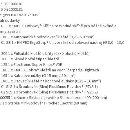
 5.0 EC000181
 6.0 EC000181
icl@ss 6.0 EAA937c005
ah dodávky
1 01 1 x KNIPEX TwinKey® Klíč na rozvodné skříně pro běžné skříně a
émy zavírání
 180 1 x Automatické odizolovací kleště (0,2 – 6,0 mm²)
 01 SB 1 x KNIPEX ErgoStrip® Univerzální odizolovací nástroj (Ø 8,0 – 13,0
 200 1 x Půlkulaté kleště s břity (úzké ploché kleště)
 200 1 x Silové boční štípací kleště
 125 1 x Electronic Super Knips® VDE
1 180 1 x KNIPEX Cobra® Kleště na vodní čerpadla Hightech
6 165 1 x Kabelové nůžky (Ø 15 mm / 50 mm²)
 180 1 x Lisovací kleště na koncové dutinky (0,25 – 16 mm²)
 01 SLS 1 x Šroubovák (Slim) PlusMinus Pozidriv® (PZ/S 1)
 02 SLS 1 x Šroubovák (Slim) PlusMinus Pozidriv® (PZ/S 2)
00055 1 x Knipex Skládací pravítko Stabila series 400 (200 mm)
5 1 x Stabila Mini-vodováha Pocket Electric (68 mm)