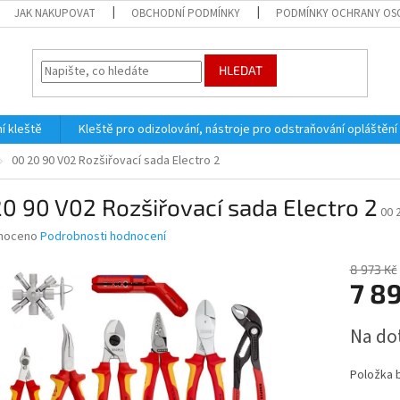
JAK NAKUPOVAT
OBCHODNÍ PODMÍNKY
PODMÍNKY OCHRANY OS
HLEDAT
í kleště
Kleště pro odizolování, nástroje pro odstraňování opláštění
00 20 90 V02 Rozšiřovací sada Electro 2
0 90 V02 Rozšiřovací sada Electro 2
00 
né
noceno
Podrobnosti hodnocení
ní
u
8 973 Kč
7 8
Měrná
Na do
cena:
ek.
Položka 