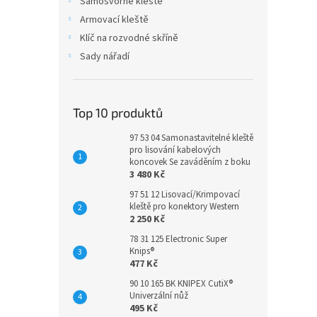
Samosvorné kleště
Armovací kleště
Klíč na rozvodné skříně
Sady nářadí
Top 10 produktů
97 53 04 Samonastavitelné kleště
pro lisování kabelových
koncovek Se zaváděním z boku
3 480 Kč
97 51 12 Lisovací/Krimpovací
kleště pro konektory Western
2 250 Kč
78 31 125 Electronic Super
Knips®
477 Kč
90 10 165 BK KNIPEX CutiX®
Univerzální nůž
495 Kč