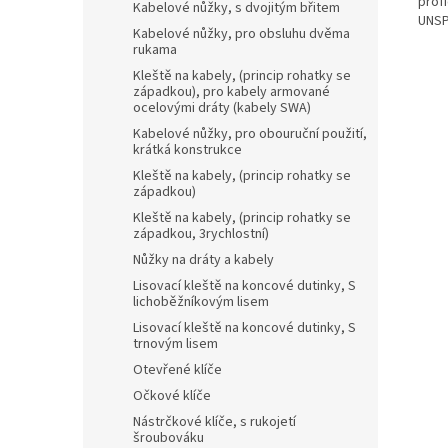
prof
Kabelové nůžky, s dvojitým břitem
UNSP
Kabelové nůžky, pro obsluhu dvěma
rukama
Kleště na kabely, (princip rohatky se
západkou), pro kabely armované
ocelovými dráty (kabely SWA)
Kabelové nůžky, pro obouruční použití,
krátká konstrukce
Kleště na kabely, (princip rohatky se
západkou)
Kleště na kabely, (princip rohatky se
západkou, 3rychlostní)
Nůžky na dráty a kabely
Lisovací kleště na koncové dutinky, S
lichoběžníkovým lisem
Lisovací kleště na koncové dutinky, S
trnovým lisem
Otevřené klíče
Očkové klíče
Nástrčkové klíče, s rukojetí
šroubováku