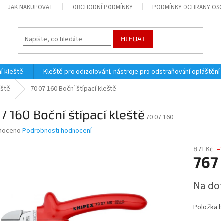
JAK NAKUPOVAT
OBCHODNÍ PODMÍNKY
PODMÍNKY OCHRANY OS
HLEDAT
í kleště
Kleště pro odizolování, nástroje pro odstraňování opláštění
eště
70 07 160 Boční štípací kleště
7 160 Boční štípací kleště
70 07 160
né
noceno
Podrobnosti hodnocení
ní
u
871 Kč
–
767
Měrná
Na do
cena:
ek.
Položka 