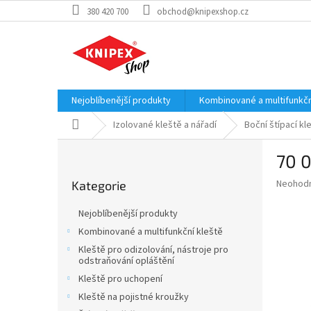
Přejít
380 420 700
obchod@knipexshop.cz
na
obsah
Nejoblíbenější produkty
Kombinované a multifunkčn
Domů
Izolované kleště a nářadí
Boční štípací kl
P
70 0
o
Přeskočit
s
Průměr
Neohod
Kategorie
kategorie
t
hodnoce
r
produkt
Nejoblíbenější produkty
a
je
Kombinované a multifunkční kleště
0,0
n
z
Kleště pro odizolování, nástroje pro
n
odstraňování opláštění
5
í
hvězdič
Kleště pro uchopení
p
Kleště na pojistné kroužky
a