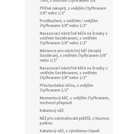
Torx, s vnitřním čtyřhranem 3/8"
Příčné rukojeti, s vnějším čtyřhranem
3/8" nebo 1/2"
Prodloužení, s vnitřním / vnějším
čtyřhranem 3/8" nebo 1/2"
Nasazovací nástrčné klíče na šrouby s
vnitřním šestihranem, s vnitřním
čtyřhranem 3/8" nebo 1/2"
Nástavce pro nástrčný klíč (dvojitý
šestihran), s vnitřním čtyřhranem 3/8"
nebo 1/2"
Nasazovací nástrčné klíče na šrouby s
vnitřním šestihranem, s vnitřním
čtyřhranem 3/8" nebo 1/2"
Přestavitelná ráčna, s vnějším
čtyřhranem 1/2"
Momentový klíč, s vnějším čtyřhranem,
možnost přepnutí
Kabelový nůž
Nůž pro odstraňování plášťů, s kluznou
patkou
Kabelový nůž, s výměnnou čepelí