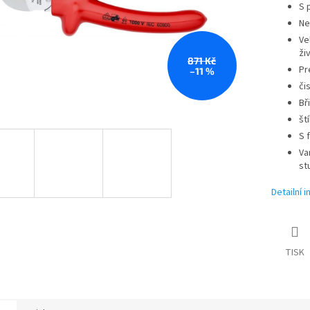
S 
Ne
Ve
ži
871 Kč
Pr
–11 %
či
Bř
št
S 
Va
st
Detailní 
TISK