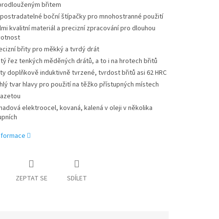
prodlouženým břitem
postradatelné boční štípačky pro mnohostranné použití
lmi kvalitní materiál a precizní zpracování pro dlouhou
votnost
ecizní břity pro měkký a tvrdý drát
stý řez tenkých měděných drátů, a to i na hrotech břitů
ity doplňkově induktivně tvrzené, tvrdost břitů asi 62 HRC
íhlý tvar hlavy pro použití na těžko přístupných místech
fazetou
nadová elektroocel, kovaná, kalená v oleji v několika
upních
informace
ZEPTAT SE
SDÍLET