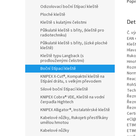
Popi
Odizolovací boční štípací kleště
Ploché kleště
Det
Kleště s kulatými čelistmi
Půlkulaté kleště s břity, (kleště pro
Č. vý
radiotechniku)
EAN 
Půlkulaté kleště s břity, (úzké ploché
Kleš
kleště)
Hlav
Kleště typu Langback (s
Ruko
prodlouženými čelistmi)
Hmot
Rozm
Boční štípací kleště
Norm
KNIPEX X-Cut®, Kompaktní kleště na
Reac
štípání drátu, s velkým převodem
RohS
Silové boční štípací kleště
Tech
Řezn
KNIPEX Cobra® VDE, Kleště na vodní
čerpadla Hightech
Řezn
Řezn
KNIPEX Alligator®, Instalatérské kleště
Certi
Kabelové nůžky, Rukojeti přestříkány
eCl@
umělou hmotou
ETIM
Kabelové nůžky
ETIM