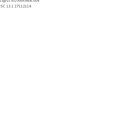
icl@ss 6.0 AAA949c004
SC 13.1 27112114