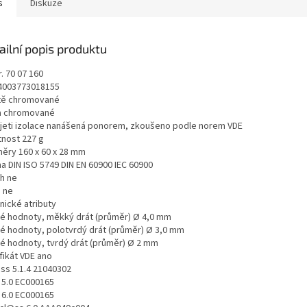
s
Diskuze
ailní popis produktu
r. 70 07 160
4003773018155
tě chromované
a chromované
jeti izolace nanášená ponorem, zkoušeno podle norem VDE
nost 227 g
ěry 160 x 60 x 28 mm
a DIN ISO 5749 DIN EN 60900 IEC 60900
h ne
 ne
nické atributy
é hodnoty, měkký drát (průměr) Ø 4,0 mm
é hodnoty, polotvrdý drát (průměr) Ø 3,0 mm
é hodnoty, tvrdý drát (průměr) Ø 2 mm
fikát VDE ano
ss 5.1.4 21040302
 5.0 EC000165
 6.0 EC000165