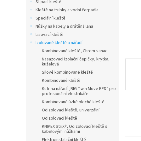
n
Štípací kleště
e
Kleště na trubky a vodní čerpadla
l
Speciální kleště
Nůžky na kabely a drátěná lana
Lisovací kleště
Izolované kleště a nářadí
Kombinované kleště, Chrom-vanad
Nasazovací izolační čepičky, krytka,
kuželová
Silové kombinované kleště
Kombinované kleště
Kufr na nářadí „BIG Twin Move RED” pro
profesionální elektrikáře
Kombinované úzké ploché kleště
Odizolovací kleště, univerzální
Odizolovací kleště
KNIPEX StriX®, Odizolovací kleště s
kabelovými nůžkami
Elektroinstalační kleště