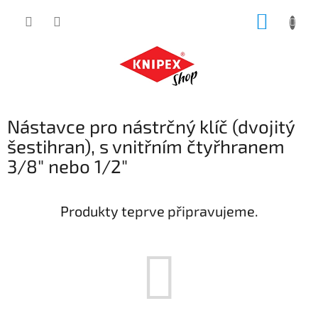
Přejít
NÁKUP
na
obsah
KOŠÍK
Nástavce pro nástrčný klíč (dvojitý
šestihran), s vnitřním čtyřhranem
3/8" nebo 1/2"
Produkty teprve připravujeme.