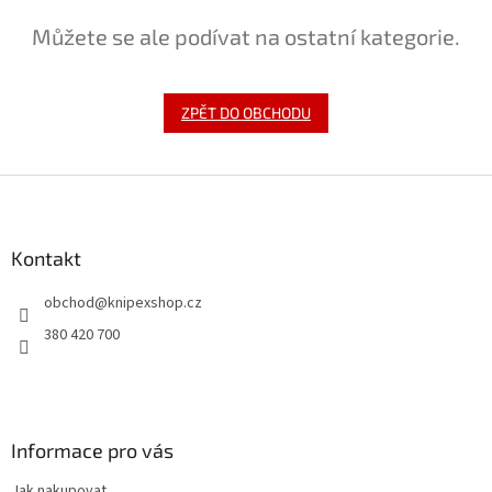
Můžete se ale podívat na ostatní kategorie.
ZPĚT DO OBCHODU
Z
á
p
a
Kontakt
t
obchod
@
knipexshop.cz
í
380 420 700
Informace pro vás
Jak nakupovat