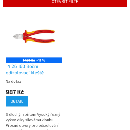
OTEVŘÍT FILTR
í
p
V
r
ý
o
p
d
i
u
s
k
p
t
r
ů
o
1 121 Kč
–11 %
d
14 26 160 Boční
u
odizolovací kleště
k
Na dotaz
t
987 Kč
ů
DETAIL
S dlouhým břitem Vysoký řezný
výkon díky silovému kloubu
Přesné otvory pro odizolování