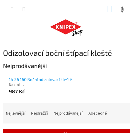
Přejít
NÁKUP
na
obsah
KOŠÍK
Odizolovací boční štípací kleště
Nejprodávanější
14 26 160 Boční odizolovací kleště
Na dotaz
987 Kč
Ř
a
Nejlevnější
Nejdražší
Nejprodávanější
Abecedně
z
e
n