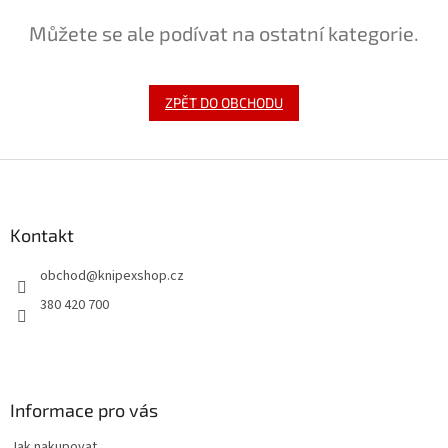
Můžete se ale podívat na ostatní kategorie.
ZPĚT DO OBCHODU
Z
á
p
a
Kontakt
t
obchod
@
knipexshop.cz
í
380 420 700
Informace pro vás
Jak nakupovat