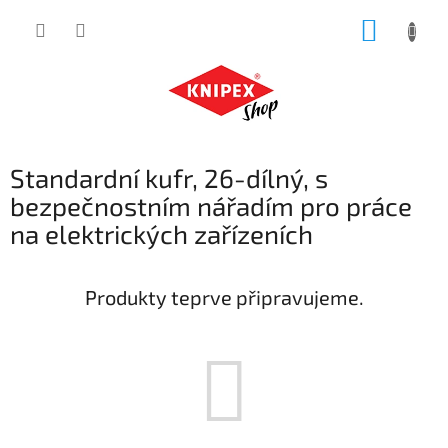
Přejít
NÁKUP
na
obsah
KOŠÍK
Standardní kufr, 26-dílný, s
bezpečnostním nářadím pro práce
na elektrických zařízeních
Produkty teprve připravujeme.