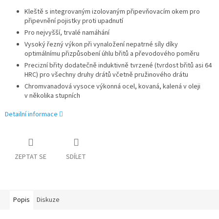
Kleště s integrovaným izolovaným připevňovacím okem pro
připevnění pojistky proti upadnutí
Pro nejvyšší, trvalé namáhání
Vysoký řezný výkon při vynaložení nepatrné síly díky
optimálnímu přizpůsobení úhlu břitů a převodového poměru
Precizní břity dodatečně induktivně tvrzené (tvrdost břitů asi 64
HRC) pro všechny druhy drátů včetně pružinového drátu
Chromvanadová vysoce výkonná ocel, kovaná, kalená v oleji
v několika stupních
Detailní informace
ZEPTAT SE
SDÍLET
Popis
Diskuze