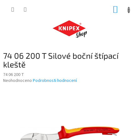
Přejít
NÁKUP
na
obsah
KOŠÍK
74 06 200 T Silové boční štípací
kleště
74 06 200 T
Průměrné
Neohodnoceno
Podrobnosti hodnocení
hodnocení
produktu
je
0,0
z
5
hvězdiček.