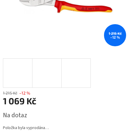
1 215 Kč
–12 %
1 215 Kč
–12 %
1 069 Kč
Měrná
Na dotaz
cena:
Položka byla vyprodána…