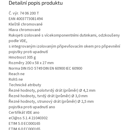
Detailní popis produktu
Č. výr. 74 06 200 T
EAN 4003773081494
Kleště chromované
Hlava chromované
Rukojeti izolované s vícekomponentními dutinkami, odzkoušeny
podle VDE,
s integrovaným izolovaným připevňovacím okem pro připevnění
pojistky proti upadnutí
Hmotnost 305 g
Rozměry 200 x 58 x 27 mm
Norma DIN ISO 5749 DIN EN 60900 IEC 60900
Reach ne
RohS ne
Technické atributy
Řezné hodnoty, polotvrdý drát (průměr) Ø 4,2 mm
Řezné hodnoty, tvrdý drát (průměr) Ø 3,0 mm
Řezné hodnoty, strunový drát (průměr) Ø 2,5 mm
pojistka proti upadnutí ano
Certifikát VDE ano
eCl@ss 5.1.4 21040302
ETIM 5.0 EC000165
ETIM 6.0 EC000165