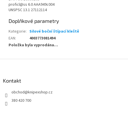
proficl@ss 6.0 AAA949c004
UNSPSC 13.1 27112114
Doplňkové parametry
Kategorie
:
Silové boční štípací kleště
EAN
:
4003773081494
Položka byla vyprodána…
Z
á
p
a
Kontakt
t
obchod
@
knipexshop.cz
í
380 420 700